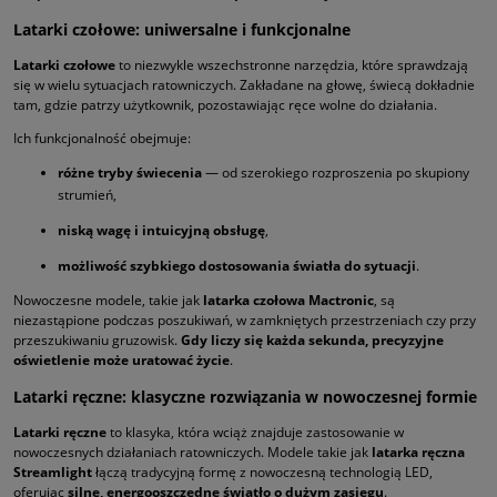
Latarki czołowe: uniwersalne i funkcjonalne
Latarki czołowe
to niezwykle wszechstronne narzędzia, które sprawdzają
się w wielu sytuacjach ratowniczych. Zakładane na głowę, świecą dokładnie
tam, gdzie patrzy użytkownik, pozostawiając ręce wolne do działania.
Ich funkcjonalność obejmuje:
różne tryby świecenia
— od szerokiego rozproszenia po skupiony
strumień,
niską wagę i intuicyjną obsługę
,
możliwość szybkiego dostosowania światła do sytuacji
.
Nowoczesne modele, takie jak
latarka czołowa Mactronic
, są
niezastąpione podczas poszukiwań, w zamkniętych przestrzeniach czy przy
przeszukiwaniu gruzowisk.
Gdy liczy się każda sekunda, precyzyjne
oświetlenie może uratować życie
.
Latarki ręczne: klasyczne rozwiązania w nowoczesnej formie
Latarki ręczne
to klasyka, która wciąż znajduje zastosowanie w
nowoczesnych działaniach ratowniczych. Modele takie jak
latarka ręczna
Streamlight
łączą tradycyjną formę z nowoczesną technologią LED,
oferując
silne, energooszczędne światło o dużym zasięgu
.