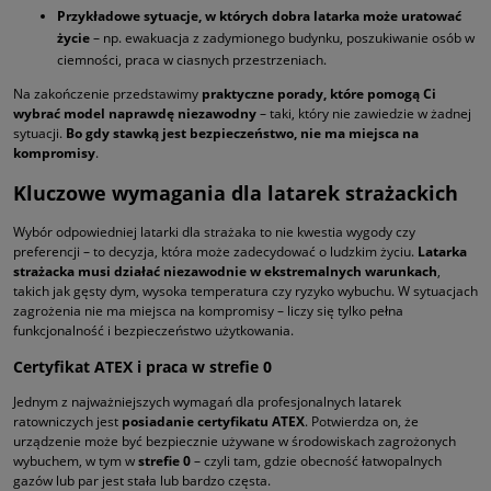
Przykładowe sytuacje, w których dobra latarka może uratować
życie
– np. ewakuacja z zadymionego budynku, poszukiwanie osób w
ciemności, praca w ciasnych przestrzeniach.
Na zakończenie przedstawimy
praktyczne porady, które pomogą Ci
wybrać model naprawdę niezawodny
– taki, który nie zawiedzie w żadnej
sytuacji.
Bo gdy stawką jest bezpieczeństwo, nie ma miejsca na
kompromisy
.
Kluczowe wymagania dla latarek strażackich
Wybór odpowiedniej latarki dla strażaka to nie kwestia wygody czy
preferencji – to decyzja, która może zadecydować o ludzkim życiu.
Latarka
strażacka musi działać niezawodnie w ekstremalnych warunkach
,
takich jak gęsty dym, wysoka temperatura czy ryzyko wybuchu. W sytuacjach
zagrożenia nie ma miejsca na kompromisy – liczy się tylko pełna
funkcjonalność i bezpieczeństwo użytkowania.
Certyfikat ATEX i praca w strefie 0
Jednym z najważniejszych wymagań dla profesjonalnych latarek
ratowniczych jest
posiadanie certyfikatu ATEX
. Potwierdza on, że
urządzenie może być bezpiecznie używane w środowiskach zagrożonych
wybuchem, w tym w
strefie 0
– czyli tam, gdzie obecność łatwopalnych
gazów lub par jest stała lub bardzo częsta.