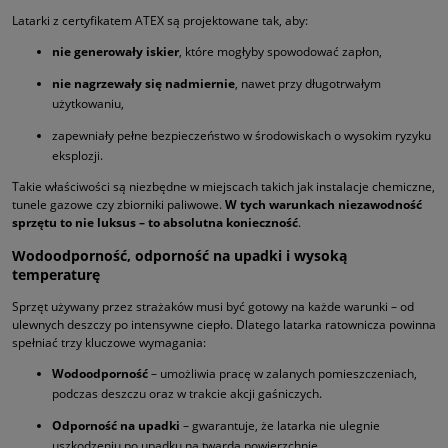
Latarki z certyfikatem ATEX są projektowane tak, aby:
nie generowały iskier
, które mogłyby spowodować zapłon,
nie nagrzewały się nadmiernie
, nawet przy długotrwałym
użytkowaniu,
zapewniały pełne bezpieczeństwo w środowiskach o wysokim ryzyku
eksplozji.
Takie właściwości są niezbędne w miejscach takich jak instalacje chemiczne,
tunele gazowe czy zbiorniki paliwowe.
W tych warunkach niezawodność
sprzętu to nie luksus – to absolutna konieczność
.
Wodoodporność, odporność na upadki i wysoką
temperaturę
Sprzęt używany przez strażaków musi być gotowy na każde warunki – od
ulewnych deszczy po intensywne ciepło. Dlatego latarka ratownicza powinna
spełniać trzy kluczowe wymagania:
Wodoodporność
– umożliwia pracę w zalanych pomieszczeniach,
podczas deszczu oraz w trakcie akcji gaśniczych.
Odporność na upadki
– gwarantuje, że latarka nie ulegnie
uszkodzeniu po upadku na twardą powierzchnię.