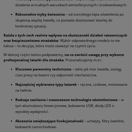
działania w trudnych warunkach atmosferycznych i środowiskowych.
Różnorodne tryby świecenia
– od szerokiego kąta oświetlenia po
skupioną wiązkę światła, co pozwala dostosować latarkę do
konkretnej sytuacji.
Każda z tych cech realnie wpływa na skuteczność działań ratowniczych
oraz bezpieczeństwo strażaków
. Wybór odpowiedniego modelu to nie
luksus – to decyzja, która może zaważyć na czyimś życiu.
W dalszej części tekstu podpowiemy,
na co zwrócić uwagę przy wyborze
profesjonalnej latarki dla strażaka
. Przeanalizujemy m.in.:
Kluczowe parametry techniczne
– takie jak moc światła, zasięg,
czas pracy na baterii czy odporność mechaniczna.
Najczęściej wybierane typy latarek
– ręczne, czołowe, montowane
na hełmie.
Rodzaje zasilania i nowoczesne technologie oświetleniowe
– w
tym akumulatory litowo-jonowe, ładowanie USB, diody LED o
wysokiej wydajności.
Akcesoria zwiększające funkcjonalność
– uchwyty, filtry świetlne,
ładowarki samochodowe.