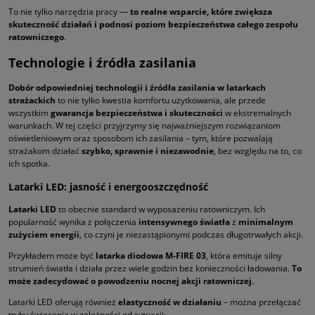
To nie tylko narzędzia pracy —
to realne wsparcie, które zwiększa
skuteczność działań i podnosi poziom bezpieczeństwa całego zespołu
ratowniczego
.
Technologie i źródła zasilania
Dobór odpowiedniej technologii i źródła zasilania w latarkach
strażackich
to nie tylko kwestia komfortu użytkowania, ale przede
wszystkim
gwarancja bezpieczeństwa i skuteczności
w ekstremalnych
warunkach. W tej części przyjrzymy się najważniejszym rozwiązaniom
oświetleniowym oraz sposobom ich zasilania – tym, które pozwalają
strażakom działać
szybko, sprawnie i niezawodnie
, bez względu na to, co
ich spotka.
Latarki LED: jasność i energooszczędność
Latarki LED
to obecnie standard w wyposażeniu ratowniczym. Ich
popularność wynika z połączenia
intensywnego światła
z
minimalnym
zużyciem energii
, co czyni je niezastąpionymi podczas długotrwałych akcji.
Przykładem może być
latarka diodowa M-FIRE 03
, która emituje silny
strumień światła i działa przez wiele godzin bez konieczności ładowania.
To
może zadecydować o powodzeniu nocnej akcji ratowniczej
.
Latarki LED oferują również
elastyczność w działaniu
– można przełączać
tryby świecenia w zależności od sytuacji: