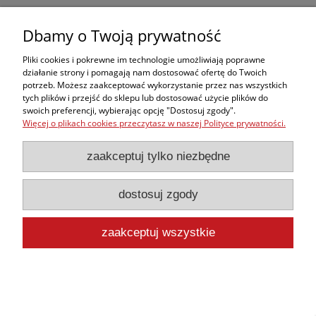
Ich kluczowe zalety to:
Dbamy o Twoją prywatność
Kompaktowa konstrukcja
— łatwe w transporcie i szybkie w
rozstawieniu, nawet w trudnym terenie.
Pliki cookies i pokrewne im technologie umożliwiają poprawne
działanie strony i pomagają nam dostosować ofertę do Twoich
Możliwość ładowania w pojazdach ratowniczych
— gwarantuje
potrzeb. Możesz zaakceptować wykorzystanie przez nas wszystkich
gotowość do działania w każdej chwili.
tych plików i przejść do sklepu lub dostosować użycie plików do
swoich preferencji, wybierając opcję "Dostosuj zgody".
Integracja z innymi systemami oświetleniowymi
— pozwala
Więcej o plikach cookies przeczytasz w naszej Polityce prywatności.
tworzyć elastyczne konfiguracje świetlne.
Dzięki tym cechom, najaśnice akumulatorowe są niezastąpione zarówno
zaakceptuj tylko niezbędne
przy wypadkach drogowych, jak i podczas akcji poszukiwawczych w lesie czy
na otwartym terenie.
To sprzęt, który nie zawodzi — niezależnie od
warunków i pory dnia.
dostosuj zgody
Latarki do kierowania ruchem i sygnalizacji
W sytuacjach, gdy trzeba
szybko i jednoznacznie przekazać sygnał
zaakceptuj wszystkie
świetlny
, latarki do kierowania ruchem stają się nieodzownym narzędziem.
Wyposażone w tryb stroboskopowy oraz kolorowe nakładki sygnalizacyjne,
zapewniają widoczność nawet w warunkach ograniczonej widoczności.
Ich zastosowanie obejmuje:
Koordynację działań na miejscu zdarzenia
— ułatwiają