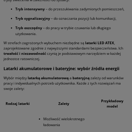
Tryb intensywny
– do przeszukiwania zadymionych pomieszczeń,
Tryb sygnalizacyjny
– do oznaczania pozycji lub komunikacji,
Tryb oszczędny
– do pracy w trybie czuwania lub długiego
użytkowania.
W strefach zagrożonych wybuchem niezbędne są
latarki LED ATEX
,
zaprojektowane zgodnie z najwyższymi standardami bezpieczeństwa. Ich
trwałość i niezawodność
czynią je podstawowym narzędziem w każdej
jednostce ratowniczej.
Latarki akumulatorowe i bateryjne: wybór źródła energii
Wybór między
latarką akumulatorową
a
bateryjną
zależy od warunków
pracy i indywidualnych potrzeb użytkownika. Każde z tych rozwiązań ma
swoje zalety:
Przykładowy
Rodzaj latarki
Zalety
model
Możliwość wielokrotnego
ładowania