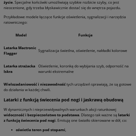
życie
. Specjalne końcówki umożliwiają szybkie rozbicie szyby, co jest
nieocenione, gdy trzeba błyskawicznie dostać się do wnętrza pojazdu.
Przykładowe modele łączące funkcje oświetlenia, sygnalizacji i narzędzia
ratowniczego:
Model
Funkcje
Latarka Mactronic
Sygnalizacja świetlna, oświetlenie, nakładki kolorowe
Flagger
Latarka strażacka
Oświetlenie, koronką do wybijania szyb, odporność na
Iskra
warunki ekstremalne
Wielozadaniowość i niezawodność
tych urządzeń sprawiają, że są gotowe
do działania w każdej chwili.
Latarki z funkcją świecenia pod nogi i jaskrawą obudową
W dynamicznych i nieprzewidywalnych warunkach akcji ratunkowej
widoczność i bezpieczeństwo to podstawa
. Dlatego tak ważne są
latarki
z funkcją świecenia pod nogi
. Emitują one światło skierowane w dół, co:
oświetla teren pod stopami
,