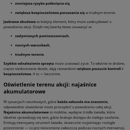
zmniejsza ryzyko potknięcia się
,
zwiększa bezpieczeństwo poruszania się
w trudnym terenie.
Jaskrawa obudowa
to kolejny element, który może zadecydować o
powodzeniu akcji. Dzięki niej latarkę łatwo zauważyć w:
zadymionych pomieszczeniach
,
nocnych warunkach
,
trudnym terenie
.
Szybkie odnalezienie sprzętu
może uratować życie. To właśnie te drobne,
często niedoceniane detale, dają ratownikom
większe poczucie kontroli i
bezpieczeństwa
. A to — bezcenne.
Oświetlenie terenu akcji: najaśnice
akumulatorowe
W sytuacjach ratunkowych, gdzie
każda sekunda ma znaczenie
,
odpowiednie oświetlenie może przesądzić o powodzeniu całej akcji.
Najaśnice akumulatorowe
to mobilne, wydajne źródła światła, które
idealnie sprawdzają się tam, gdzie brakuje dostępu do stałego zasilania.
Emitują intensywny strumień światła, skutecznie rozjaśniając rozległe
przestrzenie — co jest nieocenione zwłaszcza podczas nocnych interwencji.