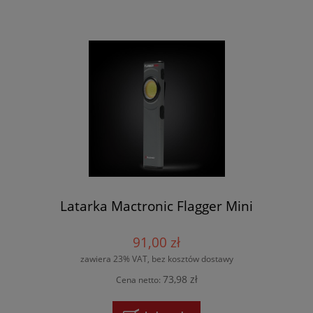
Latarka Mactronic Flagger Mini
91,00 zł
zawiera 23% VAT, bez kosztów dostawy
73,98 zł
Cena netto: