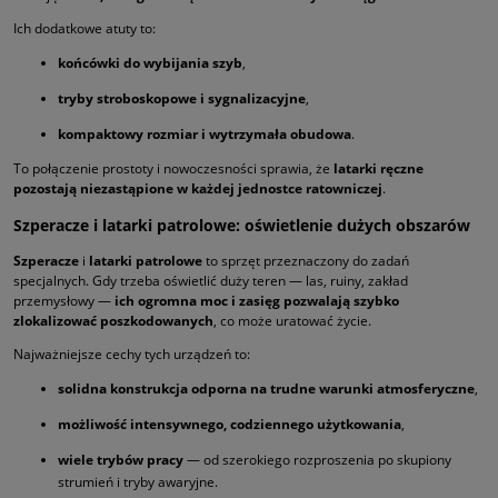
Ich dodatkowe atuty to:
końcówki do wybijania szyb
,
tryby stroboskopowe i sygnalizacyjne
,
kompaktowy rozmiar i wytrzymała obudowa
.
To połączenie prostoty i nowoczesności sprawia, że
latarki ręczne
pozostają niezastąpione w każdej jednostce ratowniczej
.
Szperacze i latarki patrolowe: oświetlenie dużych obszarów
Szperacze
i
latarki patrolowe
to sprzęt przeznaczony do zadań
specjalnych. Gdy trzeba oświetlić duży teren — las, ruiny, zakład
przemysłowy —
ich ogromna moc i zasięg pozwalają szybko
zlokalizować poszkodowanych
, co może uratować życie.
Najważniejsze cechy tych urządzeń to:
solidna konstrukcja odporna na trudne warunki atmosferyczne
,
możliwość intensywnego, codziennego użytkowania
,
wiele trybów pracy
— od szerokiego rozproszenia po skupiony
strumień i tryby awaryjne.