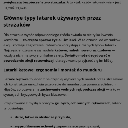
zwiększają bezpieczeństwo strażaka
. A to – jak każdy ratownik wie – jest
najważniejsze.
Główne typy latarek używanych przez
strażaków
Dla strażaka wybór odpowiedniego źródła światła to nie tylko kwestia
komfortu —
to często sprawa życia i śmierci
. W zależności od warunków
akcji i rodzaju zagrożenia, ratownicy korzystają z różnych typów latarek.
Najczęściej używane są modele
kątowe, nahełmowe oraz czołowe
—
każdy z nich ma swoje unikalne zalety.
Światło może decydować o
powodzeniu akcji ratowniczej
, dlatego warto przyjrzeć się im bliżej.
Latarki kątowe: ergonomia i montaż do munduru
Latarki kątowe
to jeden z najczęściej wybieranych modeli przez strażaków.
Ich konstrukcja umożliwia przypięcie do munduru za pomocą solidnych
klipsów, co pozwala na
zachowanie wolnych rąk podczas akcji
— a to w
sytuacjach kryzysowych bywa kluczowe.
Projektowane z myślą o pracy w
grubych, ochronnych rękawicach
, latarki
te posiadają:
duże, łatwe w obsłudze przyciski
,
wyprofilowane uchwyty
zapewniające pewny chwyt,