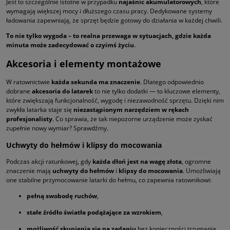
Jest to szczególnie istotne w przypadku
najaśnic akumulatorowych
, które
wymagają większej mocy i dłuższego czasu pracy. Dedykowane systemy
ładowania zapewniają, że sprzęt będzie gotowy do działania w każdej chwili.
To nie tylko wygoda – to realna przewaga w sytuacjach, gdzie każda
minuta może zadecydować o czyimś życiu
.
Akcesoria i elementy montażowe
W ratownictwie
każda sekunda ma znaczenie
. Dlatego odpowiednio
dobrane
akcesoria do latarek
to nie tylko dodatki — to kluczowe elementy,
które zwiększają funkcjonalność, wygodę i niezawodność sprzętu. Dzięki nim
zwykła latarka staje się
niezastąpionym narzędziem w rękach
profesjonalisty
. Co sprawia, że tak niepozorne urządzenie może zyskać
zupełnie nowy wymiar? Sprawdźmy.
Uchwyty do hełmów i klipsy do mocowania
Podczas akcji ratunkowej, gdy
każda dłoń jest na wagę złota
, ogromne
znaczenie mają
uchwyty do hełmów
i
klipsy do mocowania
. Umożliwiają
one stabilne przymocowanie latarki do hełmu, co zapewnia ratownikowi:
pełną swobodę ruchów
,
stałe źródło światła podążające za wzrokiem
,
możliwość skupienia się na zadaniu
bez konieczności trzymania