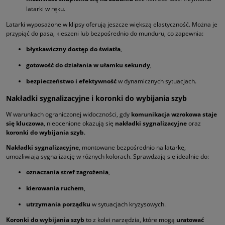
latarki w ręku.
Latarki wyposażone w klipsy oferują jeszcze większą elastyczność. Można je
przypiąć do pasa, kieszeni lub bezpośrednio do munduru, co zapewnia:
błyskawiczny dostęp do światła
,
gotowość do działania w ułamku sekundy
,
bezpieczeństwo i efektywność
w dynamicznych sytuacjach.
Nakładki sygnalizacyjne i koronki do wybijania szyb
W warunkach ograniczonej widoczności, gdy
komunikacja wzrokowa staje
się kluczowa
, nieocenione okazują się
nakładki sygnalizacyjne
oraz
koronki do wybijania szyb
.
Nakładki sygnalizacyjne
, montowane bezpośrednio na latarkę,
umożliwiają sygnalizację w różnych kolorach. Sprawdzają się idealnie do:
oznaczania stref zagrożenia
,
kierowania ruchem
,
utrzymania porządku
w sytuacjach kryzysowych.
Koronki do wybijania szyb
to z kolei narzędzia, które mogą
uratować