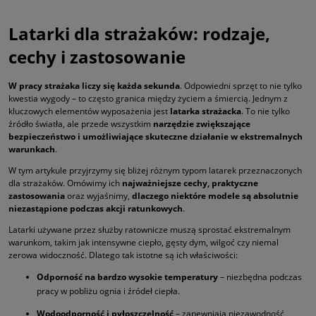
Latarki dla strażaków: rodzaje,
cechy i zastosowanie
W pracy strażaka liczy się każda sekunda
. Odpowiedni sprzęt to nie tylko
kwestia wygody – to często granica między życiem a śmiercią. Jednym z
kluczowych elementów wyposażenia jest
latarka strażacka
. To nie tylko
źródło światła, ale przede wszystkim
narzędzie zwiększające
bezpieczeństwo i umożliwiające skuteczne działanie w ekstremalnych
warunkach
.
W tym artykule przyjrzymy się bliżej różnym typom latarek przeznaczonych
dla strażaków. Omówimy ich
najważniejsze cechy, praktyczne
zastosowania
oraz wyjaśnimy,
dlaczego niektóre modele są absolutnie
niezastąpione podczas akcji ratunkowych
.
Latarki używane przez służby ratownicze muszą sprostać ekstremalnym
warunkom, takim jak intensywne ciepło, gęsty dym, wilgoć czy niemal
zerowa widoczność. Dlatego tak istotne są ich właściwości:
Odporność na bardzo wysokie temperatury
– niezbędna podczas
pracy w pobliżu ognia i źródeł ciepła.
Wodoodporność i pyłoszczelność
– zapewniają niezawodność