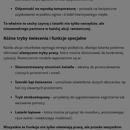
Odporność na wysoką temperaturę
– pozwala na bezpieczne
użytkowanie w pobliżu ognia i źródeł intensywnego ciepła.
To właśnie te cechy czynią z latarki nie tylko narzędzie, ale
niezawodnego partnera w każdej akcji ratowniczej
.
Różne tryby świecenia i funkcje specjalne
Każda akcja ratunkowa wymaga innego podejścia, dlatego latarka powinna
oferować
elastyczne tryby pracy
, które można dostosować do konkretnej
sytuacji. Nowoczesne modele wyposażone są w:
Skoncentrowany strumień światła
– idealny do przeszukiwania
ciasnych przestrzeni i tuneli.
Szeroki kąt świecenia
– umożliwia oświetlenie dużych obszarów, np.
hal czy otwartych przestrzeni.
Tryb stroboskopowy
– przydatny do sygnalizowania zagrożenia lub
wezwania pomocy.
Latarki kątowe
– które można przypiąć do munduru, pozostawiając
ręce wolne i zwiększając mobilność.
Wszystkie te funkcje nie tylko ułatwiają pracę, ale przede wszystkim