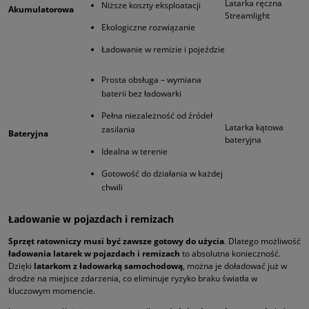
Latarka ręczna
Niższe koszty eksploatacji
Akumulatorowa
Streamlight
Ekologiczne rozwiązanie
Ładowanie w remizie i pojeździe
Prosta obsługa – wymiana
baterii bez ładowarki
Pełna niezależność od źródeł
Latarka kątowa
zasilania
Bateryjna
bateryjna
Idealna w terenie
Gotowość do działania w każdej
chwili
Ładowanie w pojazdach i remizach
Sprzęt ratowniczy musi być zawsze gotowy do użycia
. Dlatego możliwość
ładowania latarek w pojazdach i remizach
to absolutna konieczność.
Dzięki
latarkom z ładowarką samochodową
, można je doładować już w
drodze na miejsce zdarzenia, co eliminuje ryzyko braku światła w
kluczowym momencie.