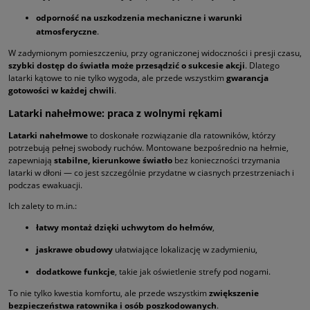
odporność na uszkodzenia mechaniczne i warunki
atmosferyczne
.
W zadymionym pomieszczeniu, przy ograniczonej widoczności i presji czasu,
szybki dostęp do światła może przesądzić o sukcesie akcji
. Dlatego
latarki kątowe to nie tylko wygoda, ale przede wszystkim
gwarancja
gotowości w każdej chwili
.
Latarki nahełmowe: praca z wolnymi rękami
Latarki nahełmowe
to doskonałe rozwiązanie dla ratowników, którzy
potrzebują pełnej swobody ruchów. Montowane bezpośrednio na hełmie,
zapewniają
stabilne, kierunkowe światło
bez konieczności trzymania
latarki w dłoni — co jest szczególnie przydatne w ciasnych przestrzeniach i
podczas ewakuacji.
Ich zalety to m.in.:
łatwy montaż dzięki uchwytom do hełmów
,
jaskrawe obudowy
ułatwiające lokalizację w zadymieniu,
dodatkowe funkcje
, takie jak oświetlenie strefy pod nogami.
To nie tylko kwestia komfortu, ale przede wszystkim
zwiększenie
bezpieczeństwa ratownika i osób poszkodowanych
.