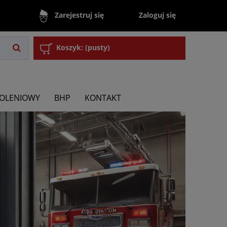
Zaloguj się
Zarejestruj się
Koszyk:
(pusty)
KOLENIOWY
BHP
KONTAKT