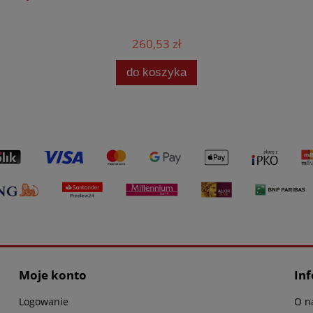
260,53 zł
do koszyka
Moje konto
In
Logowanie
O n