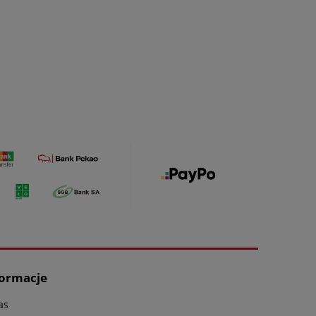
formacje
as