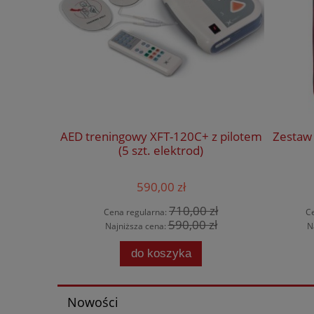
AED treningowy XFT-120C+ z pilotem
Zestaw 
(5 szt. elektrod)
590,00 zł
710,00 zł
Cena regularna:
C
590,00 zł
Najniższa cena:
N
do koszyka
Nowości