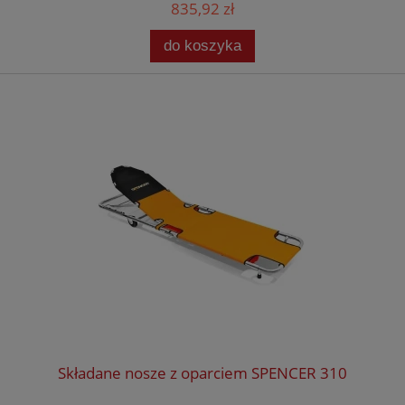
835,92 zł
do koszyka
Składane nosze z oparciem SPENCER 310