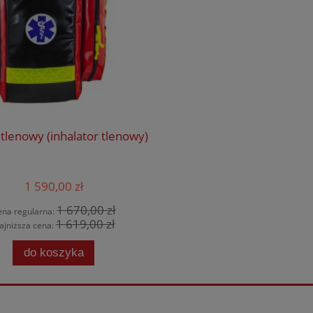
tlenowy (inhalator tlenowy)
1 590,00 zł
1 670,00 zł
ena regularna:
1 619,00 zł
ajniższa cena:
do koszyka