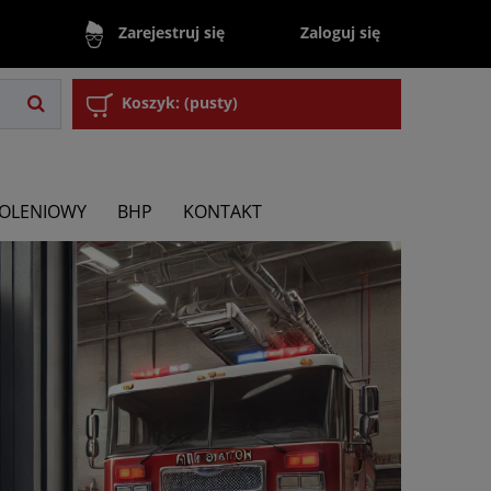
Zaloguj się
Zarejestruj się
Koszyk:
(pusty)
KOLENIOWY
BHP
KONTAKT