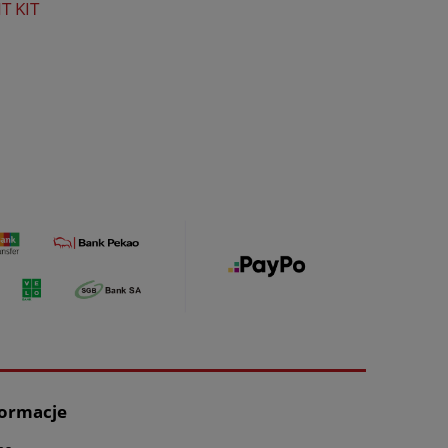
T KIT
formacje