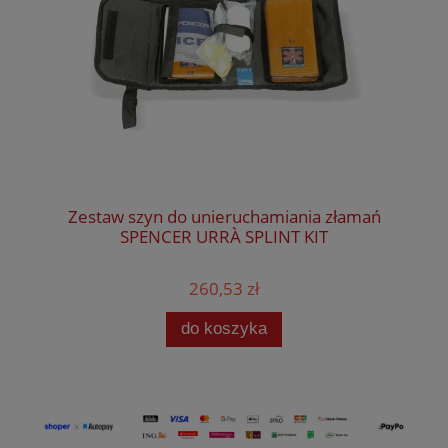
Zestaw szyn do unieruchamiania złamań
SPENCER URRÀ SPLINT KIT
260,53 zł
do koszyka