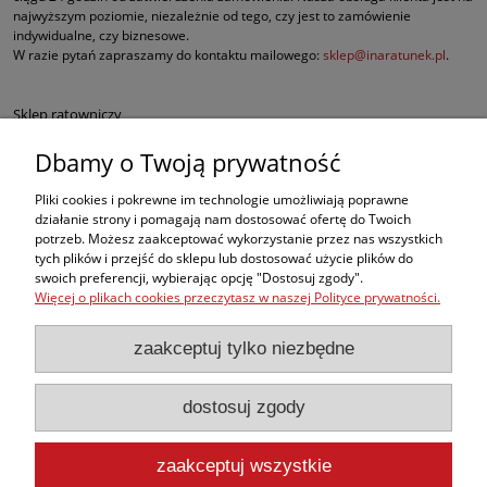
najwyższym poziomie, niezależnie od tego, czy jest to zamówienie
indywidualne, czy biznesowe.
W razie pytań zapraszamy do kontaktu mailowego:
sklep@inaratunek.pl
.
Sklep ratowniczy
Dbamy o Twoją prywatność
Defibrylatory AED
Pliki cookies i pokrewne im technologie umożliwiają poprawne
Fantomy RKO
działanie strony i pomagają nam dostosować ofertę do Twoich
potrzeb. Możesz zaakceptować wykorzystanie przez nas wszystkich
tych plików i przejść do sklepu lub dostosować użycie plików do
Sprzęt ratowniczy dla służb mundurowych
swoich preferencji, wybierając opcję "Dostosuj zgody".
Więcej o plikach cookies przeczytasz w naszej Polityce prywatności.
Apteczki pierwszej pomocy
zaakceptuj tylko niezbędne
BHP
dostosuj zgody
, ale w naszej ofercie znajdą Państwo także inne produkty medyczne
najwyższej jakości, takie jak sprzęt do ewakuacji czy nowoczesne środki do
opatrywania oparzeń i krwotoków.
zaakceptuj wszystkie