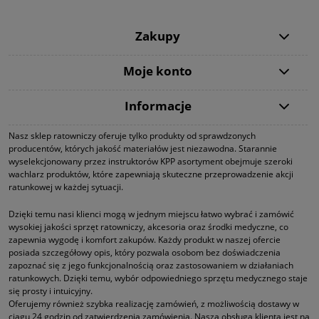
Zakupy
Moje konto
Informacje
Nasz sklep ratowniczy oferuje tylko produkty od sprawdzonych
producentów, których jakość materiałów jest niezawodna. Starannie
wyselekcjonowany przez instruktorów KPP asortyment obejmuje szeroki
wachlarz produktów, które zapewniają skuteczne przeprowadzenie akcji
ratunkowej w każdej sytuacji.
Dzięki temu nasi klienci mogą w jednym miejscu łatwo wybrać i zamówić
wysokiej jakości sprzęt ratowniczy, akcesoria oraz środki medyczne, co
zapewnia wygodę i komfort zakupów. Każdy produkt w naszej ofercie
posiada szczegółowy opis, który pozwala osobom bez doświadczenia
zapoznać się z jego funkcjonalnością oraz zastosowaniem w działaniach
ratunkowych. Dzięki temu, wybór odpowiedniego sprzętu medycznego staje
się prosty i intuicyjny.
Oferujemy również szybka realizację zamówień, z możliwością dostawy w
ciągu 24 godzin od zatwierdzenia zamówienia. Nasza obsługa klienta jest na