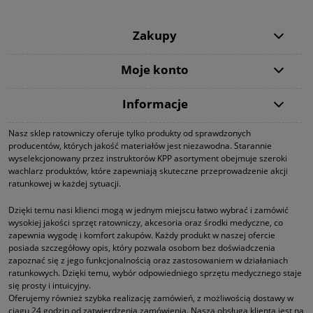
Zakupy
Moje konto
Informacje
Nasz sklep ratowniczy oferuje tylko produkty od sprawdzonych
producentów, których jakość materiałów jest niezawodna. Starannie
wyselekcjonowany przez instruktorów KPP asortyment obejmuje szeroki
wachlarz produktów, które zapewniają skuteczne przeprowadzenie akcji
ratunkowej w każdej sytuacji.
Dzięki temu nasi klienci mogą w jednym miejscu łatwo wybrać i zamówić
wysokiej jakości sprzęt ratowniczy, akcesoria oraz środki medyczne, co
zapewnia wygodę i komfort zakupów. Każdy produkt w naszej ofercie
posiada szczegółowy opis, który pozwala osobom bez doświadczenia
zapoznać się z jego funkcjonalnością oraz zastosowaniem w działaniach
ratunkowych. Dzięki temu, wybór odpowiedniego sprzętu medycznego staje
się prosty i intuicyjny.
Oferujemy również szybka realizację zamówień, z możliwością dostawy w
ciągu 24 godzin od zatwierdzenia zamówienia. Nasza obsługa klienta jest na