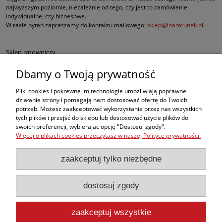
najwyższym poziomie, niezależnie od tego, czy jest to zamówienie
indywidualne, czy biznesowe.
W razie pytań zapraszamy do kontaktu mailowego:
sklep@inaratunek.pl
.
Sklep ratowniczy
Dbamy o Twoją prywatność
Defibrylatory AED
Pliki cookies i pokrewne im technologie umożliwiają poprawne
Fantomy RKO
działanie strony i pomagają nam dostosować ofertę do Twoich
potrzeb. Możesz zaakceptować wykorzystanie przez nas wszystkich
tych plików i przejść do sklepu lub dostosować użycie plików do
Sprzęt ratowniczy dla służb mundurowych
swoich preferencji, wybierając opcję "Dostosuj zgody".
Więcej o plikach cookies przeczytasz w naszej Polityce prywatności.
Apteczki pierwszej pomocy
zaakceptuj tylko niezbędne
BHP
dostosuj zgody
, ale w naszej ofercie znajdą Państwo także inne produkty medyczne
najwyższej jakości, takie jak sprzęt do ewakuacji czy nowoczesne środki do
opatrywania oparzeń i krwotoków.
zaakceptuj wszystkie