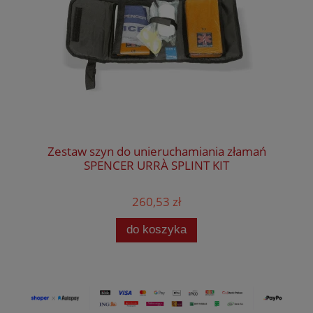
Zestaw szyn do unieruchamiania złamań
SPENCER URRÀ SPLINT KIT
260,53 zł
do koszyka