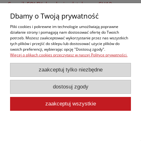
Cewnik FOLEY dwudrożny lateksowy CH18
2,45 zł
Dbamy o Twoją prywatność
2,27 zł
Cena netto:
Pliki cookies i pokrewne im technologie umożliwiają poprawne
do koszyka
działanie strony i pomagają nam dostosować ofertę do Twoich
potrzeb. Możesz zaakceptować wykorzystanie przez nas wszystkich
tych plików i przejść do sklepu lub dostosować użycie plików do
swoich preferencji, wybierając opcję "Dostosuj zgody".
Więcej o plikach cookies przeczytasz w naszej Polityce prywatności.
zaakceptuj tylko niezbędne
Cewnik FOLEY dwudrożny lateksowy CH20
dostosuj zgody
2,45 zł
2,27 zł
Cena netto:
zaakceptuj wszystkie
do koszyka