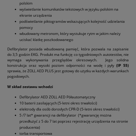
polskim
wyświetlanie komunikatów tekstowych w języku polskim na
ekranie urządzenia
podświetlanie piktogramów wskazujących kolejność udzielania
pomocy
wbudowany metronom, który wystukuje rytm w jakim należy
uciskać klatkę poszkodowanego
Defibrylator posiada wbudowaną pamięć, która pozwala na zapisanie
do 3,5 godzin EKG. Produkt ma funkcję co tygodniowych autotestów, nie
wymaga wykonywania przeglądów okresowych. Jego solidna
konstrukcja oraz wysoki poziom odporności na wodę i pyły
(IP 55)
sprawia, że ZOLL AED PLUS jest gotowy do użytku w każdych warunkach
pogodowych.
W skład zestawu wchodzi
Defibrylator AED ZOLL AED Półautomatyczny
10 baterii zasilających (5-letni okres trwałości)
elektrody dla osób dorosłych CPR-D (5-letni okres trwałości)
5 /7 lat* gwarancji na defibrylator (*gwarancję można
przedłużyć z 5 do 7 lat poprzez rejestrację urządzenia na stronie
producenta)
torba transportowa