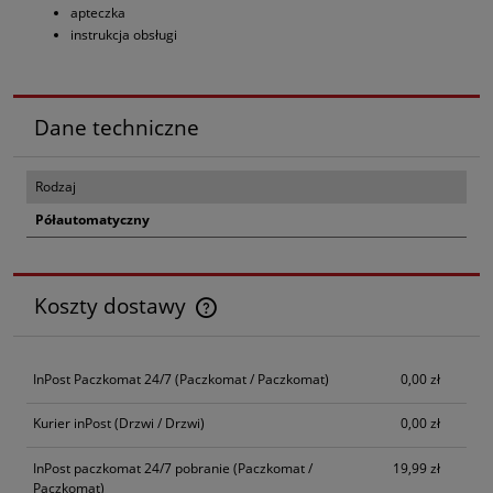
apteczka
instrukcja obsługi
Dane techniczne
Rodzaj
Półautomatyczny
Koszty dostawy
Cena nie zawiera ewentualnych kosztów płatności
InPost Paczkomat 24/7
(Paczkomat / Paczkomat)
0,00 zł
Kurier inPost
(Drzwi / Drzwi)
0,00 zł
InPost paczkomat 24/7 pobranie
(Paczkomat /
19,99 zł
Paczkomat)