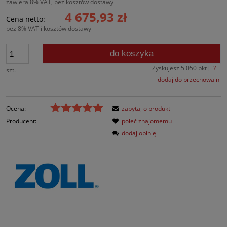
zawiera 8% VAT, bez kosztów dostawy
4 675,93 zł
Cena netto:
bez 8% VAT i kosztów dostawy
do koszyka
Zyskujesz
5 050
pkt [
?
]
szt.
dodaj do przechowalni
Ocena:
zapytaj o produkt
Producent:
poleć znajomemu
dodaj opinię