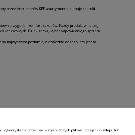
wany przez instruktorów KPP asortyment obejmuje szeroki
zapewnia wygodę i komfort zakupów. Każdy produkt w naszej
ach ratunkowych. Dzięki temu, wybór odpowiedniego sprzętu
na najwyższym poziomie, niezależnie od tego, czy jest to
wykorzystanie przez nas wszystkich tych plików i przejść do sklepu lub