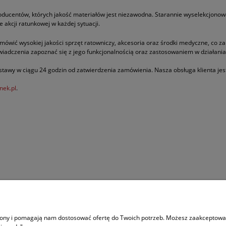
roducentów, których jakość materiałów jest niezawodna. Starannie wyselekcjono
akcji ratunkowej w każdej sytuacji.
amówić wysokiej jakości sprzęt ratowniczy, akcesoria oraz środki medyczne, co 
wiadczenia zapoznać się z jego funkcjonalnością oraz zastosowaniem w działani
tawy w ciągu 24 godzin od zatwierdzenia zamówienia. Nasza obsługa klienta jest 
nek.pl
.
trony i pomagają nam dostosować ofertę do Twoich potrzeb. Możesz zaakceptować 