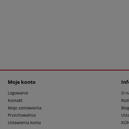
Moje konto
In
Logowanie
O n
Kontakt
Rod
Moje zamówienia
Blo
Przechowalnia
Ust
Ustawienia konta
KO