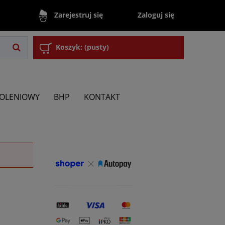
Zaloguj się
Zarejestruj się
Koszyk:
(pusty)
KOLENIOWY
BHP
KONTAKT