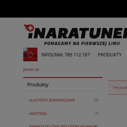
INFOLINIA: 789 112 187
PRODUKTY
Jesteś w:
Produkty
Ten produ
ALKOTESTY JEDNORAZOWE
(0)
ANESTEZJA
(7)
APARATY DO ĆWICZEŃ ODDECHOWYCH
(3)