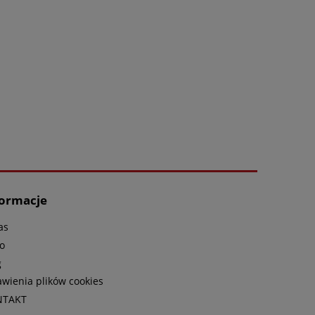
formacje
as
o
g
awienia plików cookies
NTAKT