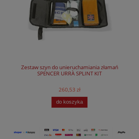
Zestaw szyn do unieruchamiania złamań
SPENCER URRÀ SPLINT KIT
260,53 zł
do koszyka