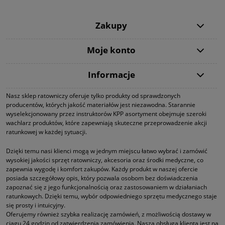
Zakupy
Moje konto
Informacje
Nasz sklep ratowniczy oferuje tylko produkty od sprawdzonych
producentów, których jakość materiałów jest niezawodna. Starannie
wyselekcjonowany przez instruktorów KPP asortyment obejmuje szeroki
wachlarz produktów, które zapewniają skuteczne przeprowadzenie akcji
ratunkowej w każdej sytuacji.
Dzięki temu nasi klienci mogą w jednym miejscu łatwo wybrać i zamówić
wysokiej jakości sprzęt ratowniczy, akcesoria oraz środki medyczne, co
zapewnia wygodę i komfort zakupów. Każdy produkt w naszej ofercie
posiada szczegółowy opis, który pozwala osobom bez doświadczenia
zapoznać się z jego funkcjonalnością oraz zastosowaniem w działaniach
ratunkowych. Dzięki temu, wybór odpowiedniego sprzętu medycznego staje
się prosty i intuicyjny.
Oferujemy również szybka realizację zamówień, z możliwością dostawy w
ciągu 24 godzin od zatwierdzenia zamówienia. Nasza obsługa klienta jest na