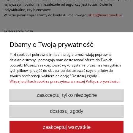
najwyższym poziomie, niezależnie od tego, czy jest to zamówienie
indywidualne, czy biznesowe.
W razie pytań zapraszamy do kontaktu mailowego:
sklep@inaratunek.pl
.
Sklep ratowniczy
Dbamy o Twoją prywatność
Defibrylatory AED
Pliki cookies i pokrewne im technologie umożliwiają poprawne
Fantomy RKO
działanie strony i pomagają nam dostosować ofertę do Twoich
potrzeb. Możesz zaakceptować wykorzystanie przez nas wszystkich
tych plików i przejść do sklepu lub dostosować użycie plików do
Sprzęt ratowniczy dla służb mundurowych
swoich preferencji, wybierając opcję "Dostosuj zgody".
Więcej o plikach cookies przeczytasz w naszej Polityce prywatności.
Apteczki pierwszej pomocy
zaakceptuj tylko niezbędne
BHP
dostosuj zgody
, ale w naszej ofercie znajdą Państwo także inne produkty medyczne
najwyższej jakości, takie jak sprzęt do ewakuacji czy nowoczesne środki do
opatrywania oparzeń i krwotoków.
zaakceptuj wszystkie