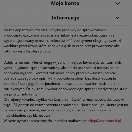
Moje konto
Informacje
Nasz sklep ratowniczy oferuje tylko produkty od sprawdzonych
producentów, których jakość materiałów jest niezawodna. Starannie
wyselekcjonowany przez instruktorów KPP asortyment obejmuje szeroki
wachlarz produktów, które zapewniają skuteczne przeprowadzenie akcji
ratunkowej w każdej sytuacji.
Dzięki temu nasi klienci mogą w jednym miejscu łatwo wybrać i zamówić
wysokiej jakości sprzęt ratowniczy, akcesoria oraz środki medyczne, co
zapewnia wygodę i komfort zakupów. Każdy produkt w naszej ofercie
posiada szczegółowy opis, który pozwala osobom bez doświadczenia
zapoznać się z jego funkcjonalnością oraz zastosowaniem w działaniach
ratunkowych. Dzięki temu, wybór odpowiedniego sprzętu medycznego staje
się prosty i intuicyjny.
Oferujemy również szybka realizację zamówień, z możliwością dostawy w
ciągu 24 godzin od zatwierdzenia zamówienia. Nasza obsługa klienta jest na
najwyższym poziomie, niezależnie od tego, czy jest to zamówienie
indywidualne, czy biznesowe.
W razie pytań zapraszamy do kontaktu mailowego:
sklep@inaratunek.pl
.