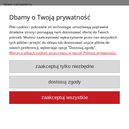
Sklep ratowniczy
Dbamy o Twoją prywatność
Defibrylatory AED
Pliki cookies i pokrewne im technologie umożliwiają poprawne
Fantomy RKO
działanie strony i pomagają nam dostosować ofertę do Twoich
potrzeb. Możesz zaakceptować wykorzystanie przez nas wszystkich
tych plików i przejść do sklepu lub dostosować użycie plików do
Sprzęt ratowniczy dla służb mundurowych
swoich preferencji, wybierając opcję "Dostosuj zgody".
Więcej o plikach cookies przeczytasz w naszej Polityce prywatności.
Apteczki pierwszej pomocy
zaakceptuj tylko niezbędne
BHP
dostosuj zgody
, ale w naszej ofercie znajdą Państwo także inne produkty medyczne
najwyższej jakości, takie jak sprzęt do ewakuacji czy nowoczesne środki do
opatrywania oparzeń i krwotoków.
zaakceptuj wszystkie
pokaż pełną wersję strony
inaratunek.pl poleca
Sklep internetowy Shoper.pl