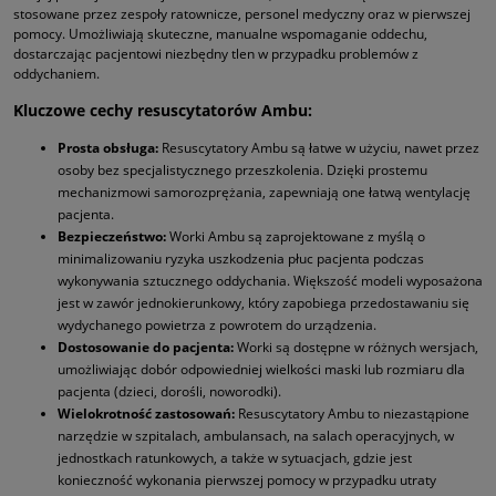
stosowane przez zespoły ratownicze, personel medyczny oraz w pierwszej
pomocy. Umożliwiają skuteczne, manualne wspomaganie oddechu,
dostarczając pacjentowi niezbędny tlen w przypadku problemów z
oddychaniem.
Kluczowe cechy resuscytatorów Ambu:
Prosta obsługa:
Resuscytatory Ambu są łatwe w użyciu, nawet przez
osoby bez specjalistycznego przeszkolenia. Dzięki prostemu
mechanizmowi samorozprężania, zapewniają one łatwą wentylację
pacjenta.
Bezpieczeństwo:
Worki Ambu są zaprojektowane z myślą o
minimalizowaniu ryzyka uszkodzenia płuc pacjenta podczas
wykonywania sztucznego oddychania. Większość modeli wyposażona
jest w zawór jednokierunkowy, który zapobiega przedostawaniu się
wydychanego powietrza z powrotem do urządzenia.
Dostosowanie do pacjenta:
Worki są dostępne w różnych wersjach,
umożliwiając dobór odpowiedniej wielkości maski lub rozmiaru dla
pacjenta (dzieci, dorośli, noworodki).
Wielokrotność zastosowań:
Resuscytatory Ambu to niezastąpione
narzędzie w szpitalach, ambulansach, na salach operacyjnych, w
jednostkach ratunkowych, a także w sytuacjach, gdzie jest
konieczność wykonania pierwszej pomocy w przypadku utraty