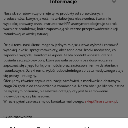
Informacje
Nasz sklep ratowniczy oferuje tylko produkty od sprawdzonych
producentów, których jakość materiałów jest niezawodna. Starannie
wyselekcjonowany przez instruktorów KPP asortyment obejmuje szeroki
wachlarz produktów, które zapewniają skuteczne przeprowadzenie akcji
ratunkowej w każdej sytuacji.
Dzięki temu nasi klienci mogą w jednym miejscu łatwo wybrać i zamówić
wysokiej jakości sprzęt ratowniczy, akcesoria oraz środki medyczne, co
zapewnia wygodę i komfort zakupów. Każdy produkt w naszej ofercie
posiada szczegółowy opis, który pozwala osobom bez doświadczenia
zapoznać się z jego funkcjonalnością oraz zastosowaniem w działaniach
ratunkowych. Dzięki temu, wybór odpowiedniego sprzętu medycznego staje
się prosty i intuicyjny.
Oferujemy również szybka realizację zamówień, z możliwością dostawy w
ciągu 24 godzin od zatwierdzenia zamówienia. Nasza obsługa klienta jest na
najwyższym poziomie, niezależnie od tego, czy jest to zamówienie
indywidualne, czy biznesowe.
W razie pytań zapraszamy do kontaktu mailowego:
sklep@inaratunek.pl
.
Sklep ratowniczy