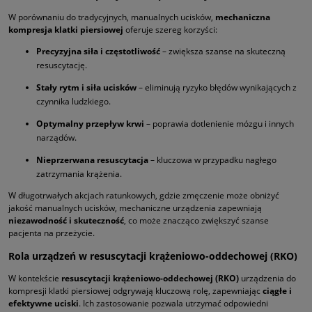
W porównaniu do tradycyjnych, manualnych ucisków,
mechaniczna
kompresja klatki piersiowej
oferuje szereg korzyści:
Precyzyjna siła i częstotliwość
– zwiększa szanse na skuteczną
resuscytację.
Stały rytm i siła ucisków
– eliminują ryzyko błędów wynikających z
czynnika ludzkiego.
Optymalny przepływ krwi
– poprawia dotlenienie mózgu i innych
narządów.
Nieprzerwana resuscytacja
– kluczowa w przypadku nagłego
zatrzymania krążenia.
W długotrwałych akcjach ratunkowych, gdzie zmęczenie może obniżyć
jakość manualnych ucisków, mechaniczne urządzenia zapewniają
niezawodność i skuteczność
, co może znacząco zwiększyć szanse
pacjenta na przeżycie.
Rola urządzeń w resuscytacji krążeniowo-oddechowej (RKO)
W kontekście
resuscytacji krążeniowo-oddechowej (RKO)
urządzenia do
kompresji klatki piersiowej odgrywają kluczową rolę, zapewniając
ciągłe i
efektywne uciski
. Ich zastosowanie pozwala utrzymać odpowiedni