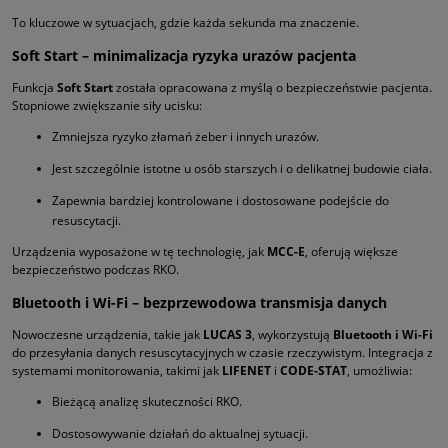
To kluczowe w sytuacjach, gdzie każda sekunda ma znaczenie.
Soft Start – minimalizacja ryzyka urazów pacjenta
Funkcja
Soft Start
została opracowana z myślą o bezpieczeństwie pacjenta.
Stopniowe zwiększanie siły ucisku:
Zmniejsza ryzyko złamań żeber i innych urazów.
Jest szczególnie istotne u osób starszych i o delikatnej budowie ciała.
Zapewnia bardziej kontrolowane i dostosowane podejście do
resuscytacji.
Urządzenia wyposażone w tę technologię, jak
MCC-E
, oferują większe
bezpieczeństwo podczas RKO.
Bluetooth i Wi-Fi – bezprzewodowa transmisja danych
Nowoczesne urządzenia, takie jak
LUCAS 3
, wykorzystują
Bluetooth i Wi-Fi
do przesyłania danych resuscytacyjnych w czasie rzeczywistym. Integracja z
systemami monitorowania, takimi jak
LIFENET
i
CODE-STAT
, umożliwia:
Bieżącą analizę skuteczności RKO.
Dostosowywanie działań do aktualnej sytuacji.