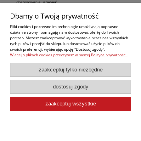
dostosowanie ustawień.
Możliwość zdalnej konfiguracji jest szczególnie cenna w sytuacjach, gdzie
Dbamy o Twoją prywatność
liczy się każda sekunda. Dzięki temu zespoły ratownicze mogą działać
jeszcze skuteczniej, minimalizując ryzyko błędów i maksymalizując
Pliki cookies i pokrewne im technologie umożliwiają poprawne
efektywność resuscytacji.
działanie strony i pomagają nam dostosować ofertę do Twoich
potrzeb. Możesz zaakceptować wykorzystanie przez nas wszystkich
CODE-STAT – analiza jakości RKO i generowanie raportów
tych plików i przejść do sklepu lub dostosować użycie plików do
swoich preferencji, wybierając opcję "Dostosuj zgody".
CODE-STAT
to zaawansowane oprogramowanie medyczne, które umożliwia
Więcej o plikach cookies przeczytasz w naszej Polityce prywatności.
szczegółową analizę danych resuscytacyjnych
. Dzięki niemu zespoły
ratownicze mogą ocenić jakość przeprowadzanej
resuscytacji krążeniowo-
oddechowej (RKO)
oraz generować raporty wspierające doskonalenie
zaakceptuj tylko niezbędne
procedur ratunkowych.
Najważniejsze funkcje CODE-STAT:
dostosuj zgody
Analiza jakości RKO
na podstawie zebranych danych.
Generowanie raportów
wspierających szkolenia i doskonalenie
zaakceptuj wszystkie
procedur.
Automatyczne przesyłanie danych
z urządzeń takich jak LUCAS 3.
CODE-STAT wykorzystuje nowoczesne algorytmy analizy, które pozwalają
na dokładne przetwarzanie danych zebranych podczas resuscytacji. To
umożliwia wskazanie obszarów wymagających poprawy oraz wdrażanie