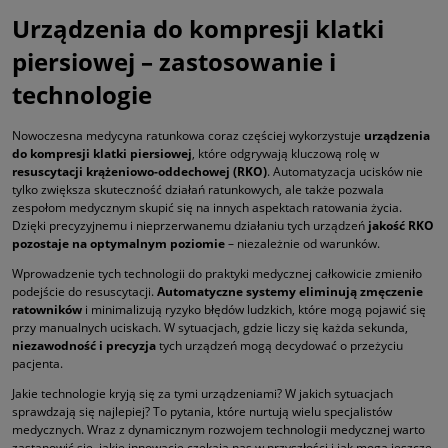
Urządzenia do kompresji klatki
piersiowej – zastosowanie i
technologie
Nowoczesna medycyna ratunkowa coraz częściej wykorzystuje
urządzenia
do kompresji klatki piersiowej
, które odgrywają kluczową rolę w
resuscytacji krążeniowo-oddechowej (RKO)
. Automatyzacja ucisków nie
tylko zwiększa skuteczność działań ratunkowych, ale także pozwala
zespołom medycznym skupić się na innych aspektach ratowania życia.
Dzięki precyzyjnemu i nieprzerwanemu działaniu tych urządzeń
jakość RKO
pozostaje na optymalnym poziomie
– niezależnie od warunków.
Wprowadzenie tych technologii do praktyki medycznej całkowicie zmieniło
podejście do resuscytacji.
Automatyczne systemy eliminują zmęczenie
ratowników
i minimalizują ryzyko błędów ludzkich, które mogą pojawić się
przy manualnych uciskach. W sytuacjach, gdzie liczy się każda sekunda,
niezawodność i precyzja
tych urządzeń mogą decydować o przeżyciu
pacjenta.
Jakie technologie kryją się za tymi urządzeniami? W jakich sytuacjach
sprawdzają się najlepiej? To pytania, które nurtują wielu specjalistów
medycznych. Wraz z dynamicznym rozwojem technologii medycznej warto
zastanowić się, jakie innowacje czekają nas w przyszłości i jak mogą jeszcze