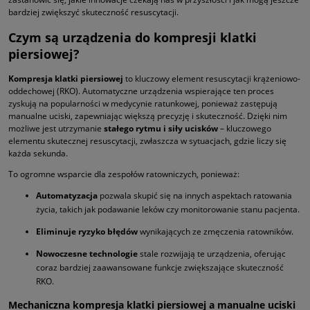
bardziej zwiększyć skuteczność resuscytacji.
Czym są urządzenia do kompresji klatki
piersiowej?
Kompresja klatki piersiowej
to kluczowy element resuscytacji krążeniowo-
oddechowej (RKO). Automatyczne urządzenia wspierające ten proces
zyskują na popularności w medycynie ratunkowej, ponieważ zastępują
manualne uciski, zapewniając większą precyzję i skuteczność. Dzięki nim
możliwe jest utrzymanie
stałego rytmu i siły ucisków
– kluczowego
elementu skutecznej resuscytacji, zwłaszcza w sytuacjach, gdzie liczy się
każda sekunda.
To ogromne wsparcie dla zespołów ratowniczych, ponieważ:
Automatyzacja
pozwala skupić się na innych aspektach ratowania
życia, takich jak podawanie leków czy monitorowanie stanu pacjenta.
Eliminuje ryzyko błędów
wynikających ze zmęczenia ratowników.
Nowoczesne technologie
stale rozwijają te urządzenia, oferując
coraz bardziej zaawansowane funkcje zwiększające skuteczność
RKO.
Mechaniczna kompresja klatki piersiowej a manualne uciski