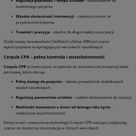
Regulacja głębokości i tempa ucisków
– dostosowanie do
konkretnego pacjenta.
Wysoka skuteczność interwencji
– zwiększa szanse na
przywrócenie krążenia.
Trwałość i precyzja
– idealne do długotrwałej resuscytacji.
Dzięki swojej niezawodności Defibtech Lifeline ARM jest często
wykorzystywane w wymagających warunkach ratunkowych.
Corpuls CPR – pełna kontrola i wszechstronność
Corpuls CPR
to nowoczesne urządzenie do mechanicznej kompresji klatki
piersiowej, które oferuje:
Pełny dostęp do pacjenta
– ułatwia prowadzenie dodatkowych
działań ratunkowych.
Regulację parametrów ucisków
– szybkie dostosowanie do sytuacji.
Możliwość stosowania u dzieci od ósmego roku życia
–
zwiększona wszechstronność.
Elastyczność i nowoczesna technologia Corpuls CPR znacząco zwiększają
szanse na skuteczną resuscytację w różnych warunkach.