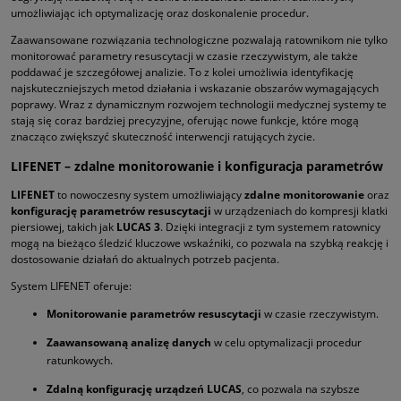
umożliwiając ich optymalizację oraz doskonalenie procedur.
Zaawansowane rozwiązania technologiczne pozwalają ratownikom nie tylko
monitorować parametry resuscytacji w czasie rzeczywistym, ale także
poddawać je szczegółowej analizie. To z kolei umożliwia identyfikację
najskuteczniejszych metod działania i wskazanie obszarów wymagających
poprawy. Wraz z dynamicznym rozwojem technologii medycznej systemy te
stają się coraz bardziej precyzyjne, oferując nowe funkcje, które mogą
znacząco zwiększyć skuteczność interwencji ratujących życie.
LIFENET – zdalne monitorowanie i konfiguracja parametrów
LIFENET
to nowoczesny system umożliwiający
zdalne monitorowanie
oraz
konfigurację parametrów resuscytacji
w urządzeniach do kompresji klatki
piersiowej, takich jak
LUCAS 3
. Dzięki integracji z tym systemem ratownicy
mogą na bieżąco śledzić kluczowe wskaźniki, co pozwala na szybką reakcję i
dostosowanie działań do aktualnych potrzeb pacjenta.
System LIFENET oferuje:
Monitorowanie parametrów resuscytacji
w czasie rzeczywistym.
Zaawansowaną analizę danych
w celu optymalizacji procedur
ratunkowych.
Zdalną konfigurację urządzeń LUCAS
, co pozwala na szybsze