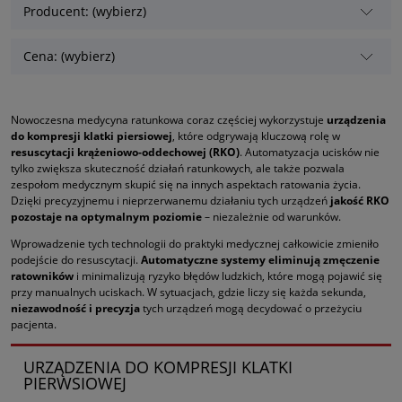
Producent: (wybierz)
Cena: (wybierz)
Nowoczesna medycyna ratunkowa coraz częściej wykorzystuje
urządzenia
do kompresji klatki piersiowej
, które odgrywają kluczową rolę w
resuscytacji krążeniowo-oddechowej (RKO)
. Automatyzacja ucisków nie
tylko zwiększa skuteczność działań ratunkowych, ale także pozwala
zespołom medycznym skupić się na innych aspektach ratowania życia.
Dzięki precyzyjnemu i nieprzerwanemu działaniu tych urządzeń
jakość RKO
pozostaje na optymalnym poziomie
– niezależnie od warunków.
Wprowadzenie tych technologii do praktyki medycznej całkowicie zmieniło
podejście do resuscytacji.
Automatyczne systemy eliminują zmęczenie
ratowników
i minimalizują ryzyko błędów ludzkich, które mogą pojawić się
przy manualnych uciskach. W sytuacjach, gdzie liczy się każda sekunda,
niezawodność i precyzja
tych urządzeń mogą decydować o przeżyciu
pacjenta.
URZĄDZENIA DO KOMPRESJI KLATKI
PIERWSIOWEJ