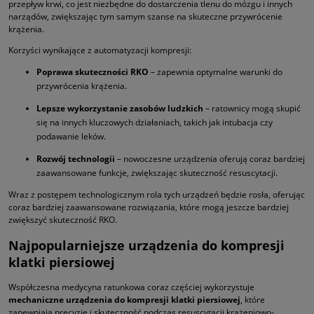
przepływ krwi, co jest niezbędne do dostarczenia tlenu do mózgu i innych
narządów, zwiększając tym samym szanse na skuteczne przywrócenie
krążenia.
Korzyści wynikające z automatyzacji kompresji:
Poprawa skuteczności RKO
– zapewnia optymalne warunki do
przywrócenia krążenia.
Lepsze wykorzystanie zasobów ludzkich
– ratownicy mogą skupić
się na innych kluczowych działaniach, takich jak intubacja czy
podawanie leków.
Rozwój technologii
– nowoczesne urządzenia oferują coraz bardziej
zaawansowane funkcje, zwiększając skuteczność resuscytacji.
Wraz z postępem technologicznym rola tych urządzeń będzie rosła, oferując
coraz bardziej zaawansowane rozwiązania, które mogą jeszcze bardziej
zwiększyć skuteczność RKO.
Najpopularniejsze urządzenia do kompresji
klatki piersiowej
Współczesna medycyna ratunkowa coraz częściej wykorzystuje
mechaniczne urządzenia do kompresji klatki piersiowej
, które
zapewniają precyzję i skuteczność podczas resuscytacji krążeniowo-