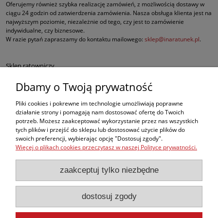
Oferujemy również szybka realizację zamówień, z możliwością dostawy w
ciągu 24 godzin od zatwierdzenia zamówienia. Nasza obsługa klienta jest na
najwyższym poziomie, niezależnie od tego, czy jest to zamówienie
indywidualne, czy biznesowe.
W razie pytań zapraszamy do kontaktu mailowego:
sklep@inaratunek.pl
.
Sklep ratowniczy
Dbamy o Twoją prywatność
Defibrylatory AED
Pliki cookies i pokrewne im technologie umożliwiają poprawne
Fantomy RKO
działanie strony i pomagają nam dostosować ofertę do Twoich
potrzeb. Możesz zaakceptować wykorzystanie przez nas wszystkich
tych plików i przejść do sklepu lub dostosować użycie plików do
Sprzęt ratowniczy dla służb mundurowych
swoich preferencji, wybierając opcję "Dostosuj zgody".
Więcej o plikach cookies przeczytasz w naszej Polityce prywatności.
Apteczki pierwszej pomocy
zaakceptuj tylko niezbędne
BHP
dostosuj zgody
, ale w naszej ofercie znajdą Państwo także inne produkty medyczne
najwyższej jakości, takie jak sprzęt do ewakuacji czy nowoczesne środki do
opatrywania oparzeń i krwotoków.