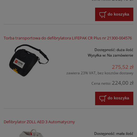
do koszyka
Torba transportowa do defibrylatora LIFEPAK CR Plus nr 21300-004576
Dostępność:
duża ilość
Wysyłka w:
Na zamówienie
275,52 zł
zawiera 23% VAT, bez kosztów dostawy
224,00 zł
Cena netto:
do koszyka
Defibrylator ZOLL AED 3 Automatyczny
Dostępność:
mała ilość