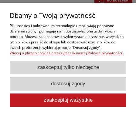
do koszyka
Dbamy o Twoją prywatność
Defibrylator DefiSign LIFE Online AED Automatyczny
Pliki cookies i pokrewne im technologie umożliwiają poprawne
działanie strony i pomagają nam dostosować ofertę do Twoich
Dostępność:
mała ilość
potrzeb. Możesz zaakceptować wykorzystanie przez nas wszystkich
Wysyłka w:
Na zamówienie
tych plików i przejść do sklepu lub dostosować użycie plików do
swoich preferencji, wybierając opcję "Dostosuj zgody".
8 376,48 zł
Więcej o plikach cookies przeczytasz w naszej Polityce prywatności.
zawiera 8% VAT, bez kosztów dostawy
zaakceptuj tylko niezbędne
7 756,00 zł
Cena netto:
dostosuj zgody
do koszyka
zaakceptuj wszystkie
Defibrylator DefiSign Pocket Plus AED Automatyczny
Dostępność:
mała ilość
Wysyłka w:
5 dni
10 474,92 zł