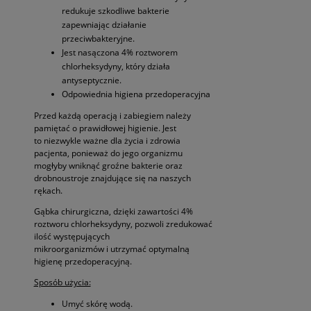
redukuje szkodliwe bakterie
zapewniając działanie
przeciwbakteryjne.
Jest nasączona 4% roztworem
chlorheksydyny, który działa
antyseptycznie.
Odpowiednia higiena przedoperacyjna
Przed każdą operacją i zabiegiem należy
pamiętać o prawidłowej higienie. Jest
to niezwykle ważne dla życia i zdrowia
pacjenta, ponieważ do jego organizmu
mogłyby wniknąć groźne bakterie oraz
drobnoustroje znajdujące się na naszych
rękach.
Gąbka chirurgiczna, dzięki zawartości 4%
roztworu chlorheksydyny, pozwoli zredukować
ilość występujących
mikroorganizmów i utrzymać optymalną
higienę przedoperacyjną.
Sposób użycia:
Umyć skórę wodą.