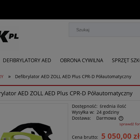
DEFIBRYLATORY AED
OBRONA CYWILNA
SPRZĘT SZ
»
RY
Defibrylator AED ZOLL AED Plus CPR-D Półautomatyczny
rylator AED ZOLL AED Plus CPR-D Półautomatyczny
Dostępność:
średnia ilość
Wysyłka w:
24 godziny
Dostawa:
Darmowa
sprawdź fo
Cena nie zawiera ewentualnych kosztów
5 050,00 zł
Cena brutto:
płatności