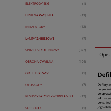
ELEKTRODY EKG
(1)
HIGIENA PACJENTA
(13)
INHALATORY
(12)
LAMPY ZABIEGOWE
(2)
SPRZĘT SZKOLENIOWY
(377)
Opis
OBRONA CYWILNA
(194)
Defi
ODTŁUSZCZACZE
(1)
OTOSKOPY
Defibryl
(7)
całym świ
co sprawi
RESUSCYTATORY - WORKI AMBU
(12)
jak i uży
cena, jed
jego obsł
SORBENTY
(1)