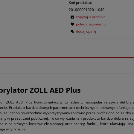
Kod produktu:
20100000102011040
zapytaj o produkt
poleć znajomemu
dodaj opinię
brylator ZOLL AED Plus
ator ZOLL AED Plus Półautomatyczny to jeden z najpopularniejszych defibryl
ecie. Produkt o bardzo dobrych parametrach technicznych i ciekawych funkcjon
a, że jest on powszechnie wykorzystywany zarówno przez profesjonalne służby 
wany w przestrzeni publicznej. To co wyróżnia ten produkt to bardzo dobra relacj
ne z najniższych kosztów eksploatacji oraz szereg funkcji, które ułatwiają uż
ugę w tym m. in.