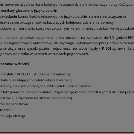
formowanie użytkownika o kolejnych etapach działań ratowniczych przy RKO pop
munikaty głosowe w języku polskim
świetlanie komunikatów tekstowych w języku polskim na ekranie urządzenia
dświetlanie piktogramów wskazujących kolejność udzielania pomocy
udowany metronom, który wystukuje rytm w jakim należy uciskać klatkę poszk
ator posiada wbudowaną pamięć, która pozwala na zapisanie do 3,5 godzin EKG
ję co tygodniowych autotestów, nie wymaga wykonywania przeglądów okresow
konstrukcja oraz wysoki poziom odporności na wodę i pyły
(IP 55)
sprawia, że
t gotowy do użytku w każdych warunkach pogodowych.
zestawu wchodzi
fibrylator AED ZOLL AED Półautomatyczny
 baterii zasilających (5-letni okres trwałości)
ektrody dla osób dorosłych CPR-D (5-letni okres trwałości)
/7 lat* gwarancji na defibrylator (*gwarancję można przedłużyć z 5 do 7 lat popr
jestrację urządzenia na stronie producenta)
rba transportowa
teczka
strukcja obsługi