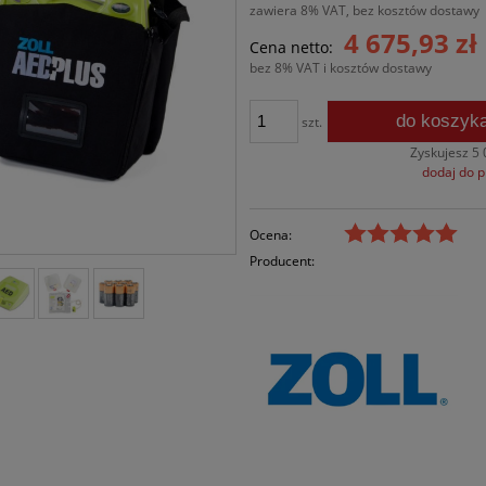
zawiera 8% VAT, bez kosztów dostawy
4 675,93 zł
Cena netto:
bez 8% VAT i kosztów dostawy
do koszyk
szt.
Zyskujesz
5 
dodaj do 
Ocena:
Producent: