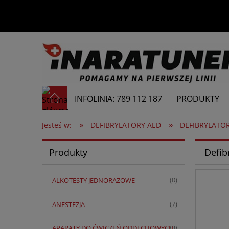
INFOLINIA: 789 112 187
PRODUKTY
»
»
Jesteś w:
DEFIBRYLATORY AED
DEFIBRYLATO
Produkty
Defib
ALKOTESTY JEDNORAZOWE
(0)
ANESTEZJA
(7)
APARATY DO ĆWICZEŃ ODDECHOWYCH
(3)