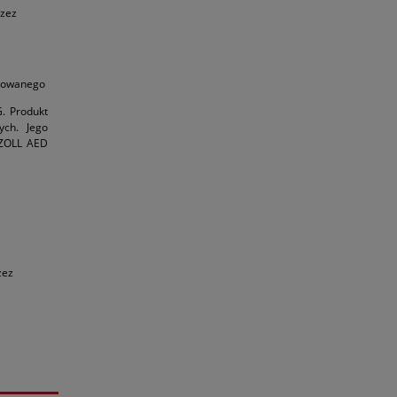
rzez
odowanego
. Produkt
ych. Jego
 ZOLL AED
zez