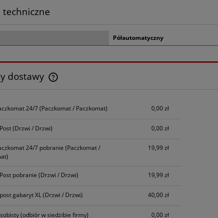
 techniczne
Półautomatyczny
ty dostawy
Cena nie zawiera ewentualnych kosztów
aczkomat 24/7
(Paczkomat / Paczkomat)
0,00 zł
płatności
nPost
(Drzwi / Drzwi)
0,00 zł
aczkomat 24/7 pobranie
(Paczkomat /
19,99 zł
at)
nPost pobranie
(Drzwi / Drzwi)
19,99 zł
npost gabaryt XL
(Drzwi / Drzwi)
40,00 zł
sobisty
(odbiór w siedzibie firmy)
0,00 zł