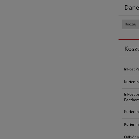
Dane
Rodzaj
Kosz
InPost P
Kurier i
InPost p
Paczkom
Kurier i
Kurier i
Odbiór o