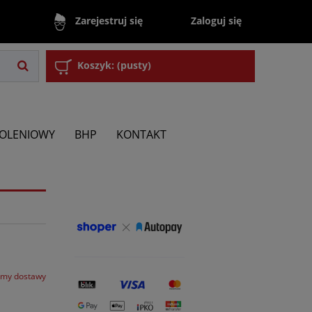
Zaloguj się
Zarejestruj się
Koszyk:
(pusty)
KOLENIOWY
BHP
KONTAKT
rmy dostawy