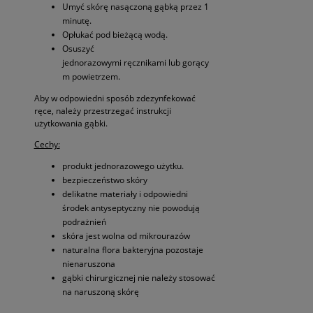
Umyć skórę nasączoną gąbką przez 1
minutę.
Opłukać pod bieżącą wodą.
Osuszyć
jednorazowymi ręcznikami lub gorący
m powietrzem.
Aby w odpowiedni sposób zdezynfekować
ręce, należy przestrzegać instrukcji
użytkowania gąbki.
Cechy:
produkt jednorazowego użytku.
bezpieczeństwo skóry
delikatne materiały i odpowiedni
środek antyseptyczny nie powodują
podrażnień
skóra jest wolna od mikrourazów
naturalna flora bakteryjna pozostaje
nienaruszona
gąbki chirurgicznej nie należy stosować
na naruszoną skórę