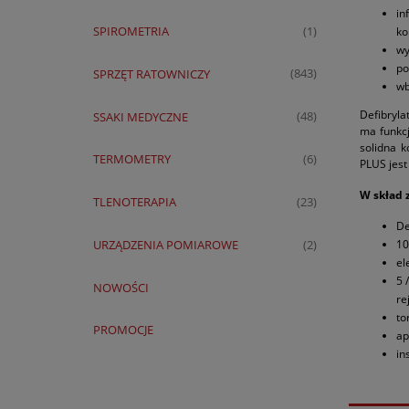
in
SPIROMETRIA
(1)
ko
wy
po
SPRZĘT RATOWNICZY
(843)
wb
Defibryl
SSAKI MEDYCZNE
(48)
ma funkc
solidna 
TERMOMETRY
(6)
PLUS jes
W skład 
TLENOTERAPIA
(23)
De
10
URZĄDZENIA POMIAROWE
(2)
el
5 
NOWOŚCI
re
to
PROMOCJE
ap
in