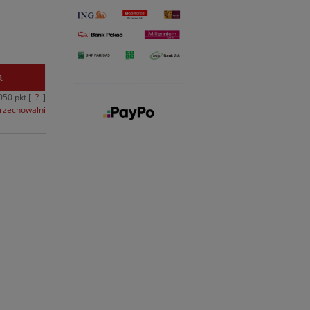
a
050
pkt [
?
]
przechowalni