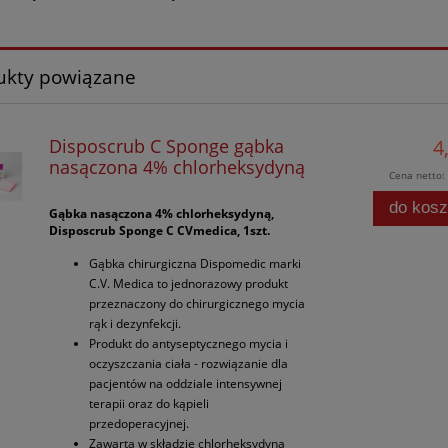
ukty powiązane
Disposcrub C Sponge gąbka
4
nasączona 4% chlorheksydyną
Cena netto:
do kos
Gąbka nasączona 4% chlorheksydyną,
Disposcrub Sponge C CVmedica, 1szt.
Gąbka chirurgiczna Dispomedic marki
C.V. Medica to jednorazowy produkt
przeznaczony do chirurgicznego mycia
rąk i dezynfekcji.
Produkt do antyseptycznego mycia i
oczyszczania ciała - rozwiązanie dla
pacjentów na oddziale intensywnej
terapii oraz do kąpieli
przedoperacyjnej.
Zawarta w składzie chlorheksydyna