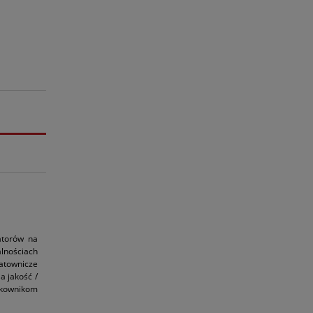
atorów na
alnościach
ratownicze
a jakość /
ytkownikom