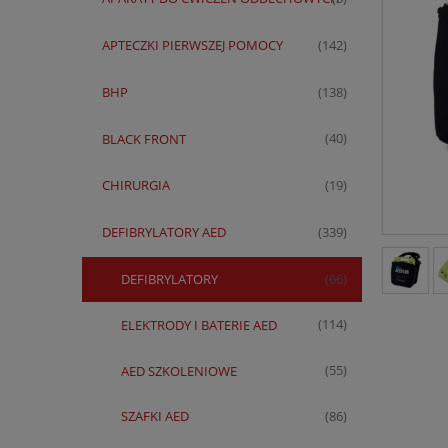
APTECZKI PIERWSZEJ POMOCY
(142)
BHP
(138)
BLACK FRONT
(40)
CHIRURGIA
(19)
DEFIBRYLATORY AED
(339)
DEFIBRYLATORY
(66)
ELEKTRODY I BATERIE AED
(114)
AED SZKOLENIOWE
(55)
SZAFKI AED
(86)