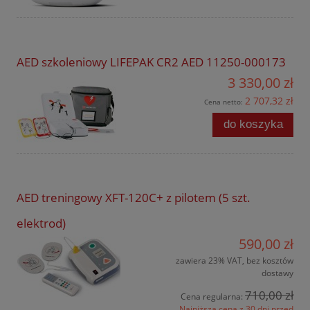
AED szkoleniowy LIFEPAK CR2 AED 11250-000173
3 330,00 zł
2 707,32 zł
Cena netto:
do koszyka
AED treningowy XFT-120C+ z pilotem (5 szt.
elektrod)
590,00 zł
zawiera 23% VAT, bez kosztów
dostawy
710,00 zł
Cena regularna:
Najniższa cena z 30 dni przed