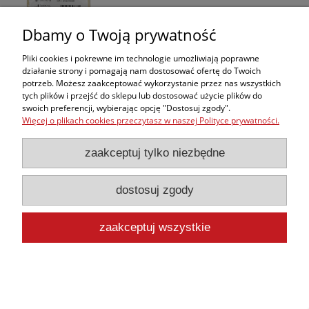
Dbamy o Twoją prywatność
Pliki cookies i pokrewne im technologie umożliwiają poprawne
działanie strony i pomagają nam dostosować ofertę do Twoich
Ciśnieniomierz automatyczny GESS ELITE
potrzeb. Możesz zaakceptować wykorzystanie przez nas wszystkich
tych plików i przejść do sklepu lub dostosować użycie plików do
119,00 zł
swoich preferencji, wybierając opcję "Dostosuj zgody".
Więcej o plikach cookies przeczytasz w naszej Polityce prywatności.
110,19 zł
Cena netto:
do koszyka
zaakceptuj tylko niezbędne
dostosuj zgody
zaakceptuj wszystkie
Ciśnieniomierz automatyczny GESS MINI 2
66,00 zł
61,11 zł
Cena netto: