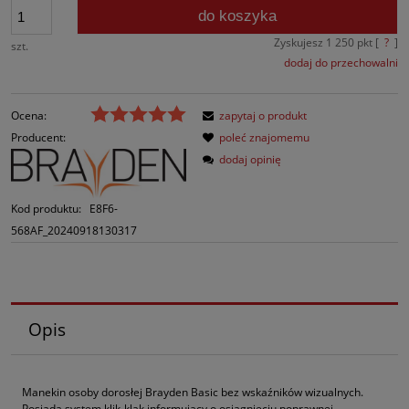
do koszyka
Zyskujesz
1 250
pkt [
?
]
szt.
dodaj do przechowalni
Ocena:
zapytaj o produkt
Producent:
poleć znajomemu
dodaj opinię
Kod produktu:
E8F6-
568AF_20240918130317
Opis
Manekin osoby dorosłej Brayden Basic bez wskaźników wizualnych.
Posiada system klik-klak informujący o osiągnięciu poprawnej