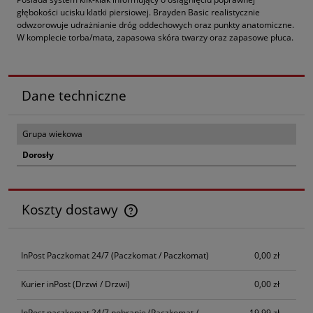
głębokości ucisku klatki piersiowej. Brayden Basic realistycznie
odwzorowuje udrażnianie dróg oddechowych oraz punkty anatomiczne.
W komplecie torba/mata, zapasowa skóra twarzy oraz zapasowe płuca.
Dane techniczne
Grupa wiekowa
Dorosły
Koszty dostawy
Cena nie zawiera ewentualnych kosztów płatności
InPost Paczkomat 24/7
(Paczkomat / Paczkomat)
0,00 zł
Kurier inPost
(Drzwi / Drzwi)
0,00 zł
InPost paczkomat 24/7 pobranie
(Paczkomat /
19,99 zł