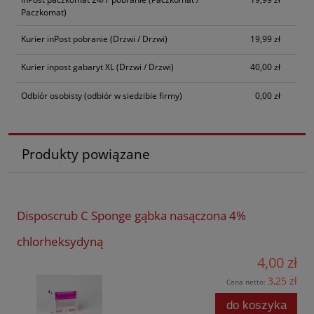
Paczkomat)
Kurier inPost pobranie
(Drzwi / Drzwi)
19,99 zł
Kurier inpost gabaryt XL
(Drzwi / Drzwi)
40,00 zł
Odbiór osobisty
(odbiór w siedzibie firmy)
0,00 zł
Produkty powiązane
Disposcrub C Sponge gąbka nasączona 4%
chlorheksydyną
4,00 zł
3,25 zł
Cena netto:
do koszyka