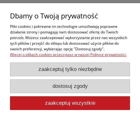
Dbamy o Twoją prywatność
Pliki cookies i pokrewne im technologie umożliwiają poprawne
działanie strony i pomagają nam dostosować ofertę do Twoich
potrzeb. Możesz zaakceptować wykorzystanie przez nas wszystkich
tych plików i przejść do sklepu lub dostosować użycie plików do
swoich preferencji, wybierając opcję "Dostosuj zgody".
Więcej o plikach cookies przeczytasz w naszej Polityce prywatności.
zaakceptuj tylko niezbędne
Zestaw samoprzylepnych ran (Techline –
Self-Adhesive Wound Kit)
dostosuj zgody
3 890,00 zł
zawiera 23% VAT, bez kosztów dostawy
zaakceptuj wszystkie
3 162,60 zł
Cena netto:
do koszyka