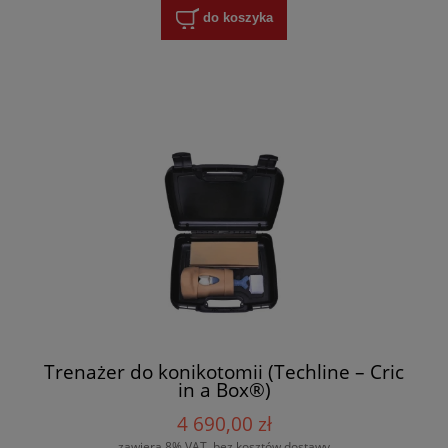
do koszyka
Trenażer do konikotomii (Techline – Cric
in a Box®)
4 690,00 zł
zawiera 8% VAT, bez kosztów dostawy