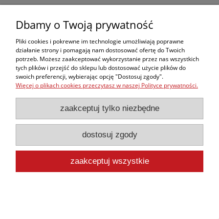
Dbamy o Twoją prywatność
Pliki cookies i pokrewne im technologie umożliwiają poprawne
działanie strony i pomagają nam dostosować ofertę do Twoich
potrzeb. Możesz zaakceptować wykorzystanie przez nas wszystkich
tych plików i przejść do sklepu lub dostosować użycie plików do
swoich preferencji, wybierając opcję "Dostosuj zgody".
Więcej o plikach cookies przeczytasz w naszej Polityce prywatności.
zaakceptuj tylko niezbędne
dostosuj zgody
Składane nosze / krzesło YXH-1N(A)
1 072,00 zł
zaakceptuj wszystkie
zawiera 8% VAT, bez kosztów dostawy
992,59 zł
Cena netto:
do koszyka