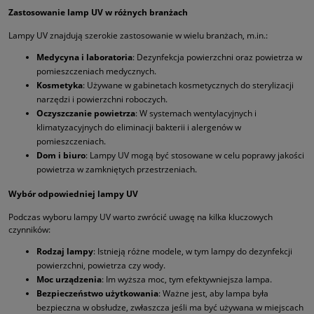
Zastosowanie lamp UV w różnych branżach
Lampy UV znajdują szerokie zastosowanie w wielu branżach, m.in.:
Medycyna i laboratoria
: Dezynfekcja powierzchni oraz powietrza w
pomieszczeniach medycznych.
Kosmetyka
: Używane w gabinetach kosmetycznych do sterylizacji
narzędzi i powierzchni roboczych.
Oczyszczanie powietrza
: W systemach wentylacyjnych i
klimatyzacyjnych do eliminacji bakterii i alergenów w
pomieszczeniach.
Dom i biuro
: Lampy UV mogą być stosowane w celu poprawy jakości
powietrza w zamkniętych przestrzeniach.
Wybór odpowiedniej lampy UV
Podczas wyboru lampy UV warto zwrócić uwagę na kilka kluczowych
czynników:
Rodzaj lampy
: Istnieją różne modele, w tym lampy do dezynfekcji
powierzchni, powietrza czy wody.
Moc urządzenia
: Im wyższa moc, tym efektywniejsza lampa.
Bezpieczeństwo użytkowania
: Ważne jest, aby lampa była
bezpieczna w obsłudze, zwłaszcza jeśli ma być używana w miejscach