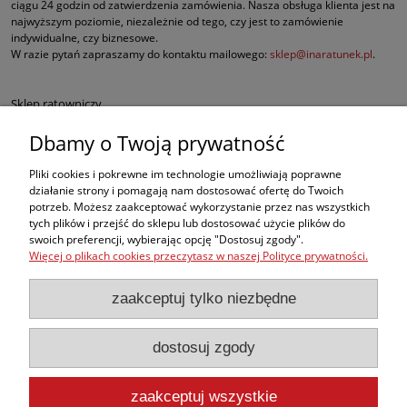
ciągu 24 godzin od zatwierdzenia zamówienia. Nasza obsługa klienta jest na
najwyższym poziomie, niezależnie od tego, czy jest to zamówienie
indywidualne, czy biznesowe.
W razie pytań zapraszamy do kontaktu mailowego:
sklep@inaratunek.pl
.
Sklep ratowniczy
Dbamy o Twoją prywatność
Defibrylatory AED
Pliki cookies i pokrewne im technologie umożliwiają poprawne
Fantomy RKO
działanie strony i pomagają nam dostosować ofertę do Twoich
potrzeb. Możesz zaakceptować wykorzystanie przez nas wszystkich
tych plików i przejść do sklepu lub dostosować użycie plików do
Sprzęt ratowniczy dla służb mundurowych
swoich preferencji, wybierając opcję "Dostosuj zgody".
Więcej o plikach cookies przeczytasz w naszej Polityce prywatności.
Apteczki pierwszej pomocy
zaakceptuj tylko niezbędne
BHP
dostosuj zgody
, ale w naszej ofercie znajdą Państwo także inne produkty medyczne
najwyższej jakości, takie jak sprzęt do ewakuacji czy nowoczesne środki do
opatrywania oparzeń i krwotoków.
zaakceptuj wszystkie