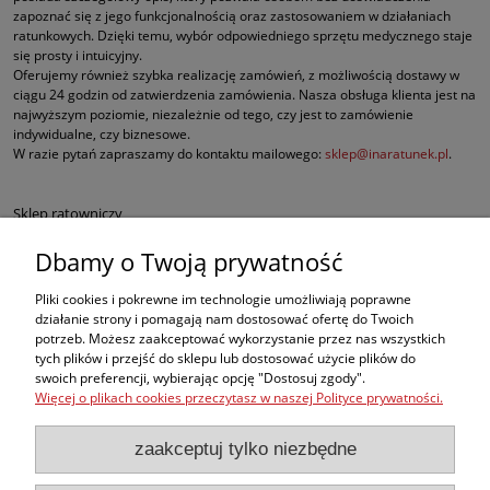
zapoznać się z jego funkcjonalnością oraz zastosowaniem w działaniach
ratunkowych. Dzięki temu, wybór odpowiedniego sprzętu medycznego staje
się prosty i intuicyjny.
Oferujemy również szybka realizację zamówień, z możliwością dostawy w
ciągu 24 godzin od zatwierdzenia zamówienia. Nasza obsługa klienta jest na
najwyższym poziomie, niezależnie od tego, czy jest to zamówienie
indywidualne, czy biznesowe.
W razie pytań zapraszamy do kontaktu mailowego:
sklep@inaratunek.pl
.
Sklep ratowniczy
Dbamy o Twoją prywatność
Defibrylatory AED
Pliki cookies i pokrewne im technologie umożliwiają poprawne
Fantomy RKO
działanie strony i pomagają nam dostosować ofertę do Twoich
potrzeb. Możesz zaakceptować wykorzystanie przez nas wszystkich
tych plików i przejść do sklepu lub dostosować użycie plików do
Sprzęt ratowniczy dla służb mundurowych
swoich preferencji, wybierając opcję "Dostosuj zgody".
Więcej o plikach cookies przeczytasz w naszej Polityce prywatności.
Apteczki pierwszej pomocy
zaakceptuj tylko niezbędne
BHP