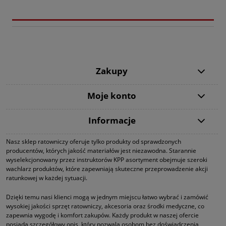
Zakupy
Moje konto
Informacje
Nasz sklep ratowniczy oferuje tylko produkty od sprawdzonych
producentów, których jakość materiałów jest niezawodna. Starannie
wyselekcjonowany przez instruktorów KPP asortyment obejmuje szeroki
wachlarz produktów, które zapewniają skuteczne przeprowadzenie akcji
ratunkowej w każdej sytuacji.
Dzięki temu nasi klienci mogą w jednym miejscu łatwo wybrać i zamówić
wysokiej jakości sprzęt ratowniczy, akcesoria oraz środki medyczne, co
zapewnia wygodę i komfort zakupów. Każdy produkt w naszej ofercie
posiada szczegółowy opis, który pozwala osobom bez doświadczenia