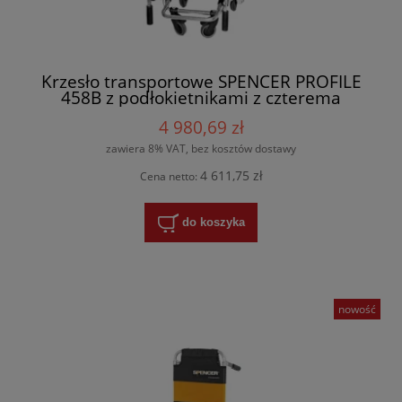
Krzesło transportowe SPENCER PROFILE
458B z podłokietnikami z czterema
kółkami
4 980,69 zł
zawiera 8% VAT, bez kosztów dostawy
4 611,75 zł
Cena netto:
do koszyka
nowość