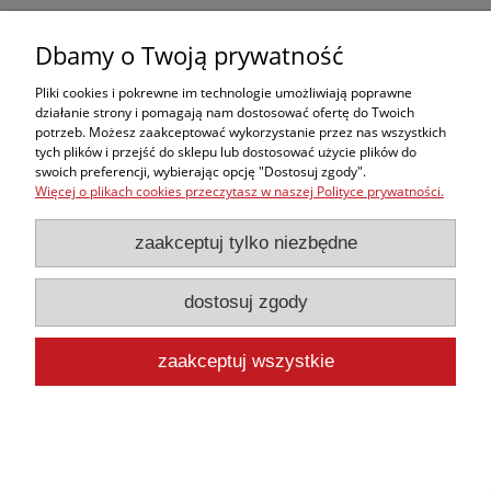
Dbamy o Twoją prywatność
Pliki cookies i pokrewne im technologie umożliwiają poprawne
działanie strony i pomagają nam dostosować ofertę do Twoich
potrzeb. Możesz zaakceptować wykorzystanie przez nas wszystkich
tych plików i przejść do sklepu lub dostosować użycie plików do
swoich preferencji, wybierając opcję "Dostosuj zgody".
Więcej o plikach cookies przeczytasz w naszej Polityce prywatności.
zaakceptuj tylko niezbędne
dostosuj zgody
Materac ewakuacyjny GERMA
4 118,38 zł
zaakceptuj wszystkie
zawiera 8% VAT, bez kosztów dostawy
3 813,31 zł
Cena netto:
do koszyka