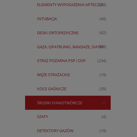
ELEMENTY WYPOSAŻENIA APTECZEK
(33)
INTUBACJA
(40)
DESKI ORTOPEDYCZNE
(62)
GAZA, OPATRUNKI, BANDAŻE, SIATKI
(98)
STRAŻ POŻARNA PSP i OSP
(234)
WĘŻE STRAŻACKIE
(10)
KOCE GAŚNICZE
(35)
ŚRODKI PIANOTWÓRCZE
(2)
SZAFY
(4)
DETEKTORY GAZÓW
(10)