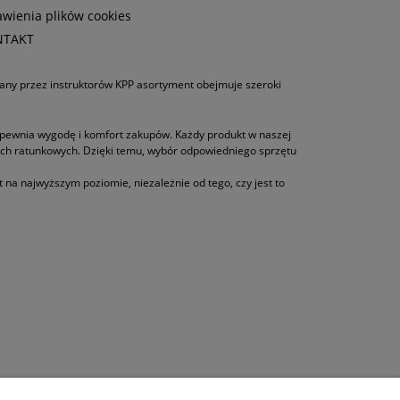
awienia plików cookies
NTAKT
wany przez instruktorów KPP asortyment obejmuje szeroki
zapewnia wygodę i komfort zakupów. Każdy produkt w naszej
ach ratunkowych. Dzięki temu, wybór odpowiedniego sprzętu
na najwyższym poziomie, niezależnie od tego, czy jest to