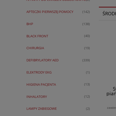
APTECZKI PIERWSZEJ POMOCY
(142)
ŚROD
BHP
(138)
BLACK FRONT
(40)
CHIRURGIA
(19)
DEFIBRYLATORY AED
(339)
ELEKTRODY EKG
(1)
HIGIENA PACJENTA
(13)
S
pia
INHALATORY
(12)
P
zawie
LAMPY ZABIEGOWE
(2)