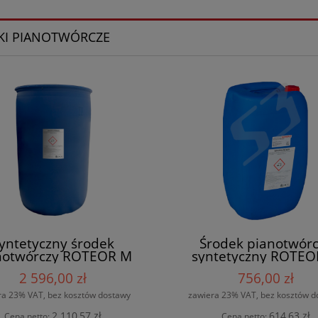
KI PIANOTWÓRCZE
yntetyczny środek
Środek pianotwórc
notwórczy ROTEOR M
syntetyczny ROTEO
REMIUM 3% 220kg
PREMIUM 3% 60k
2 596,00 zł
756,00 zł
ra 23% VAT, bez kosztów dostawy
zawiera 23% VAT, bez kosztów d
2 110,57 zł
614,63 zł
Cena netto:
Cena netto: