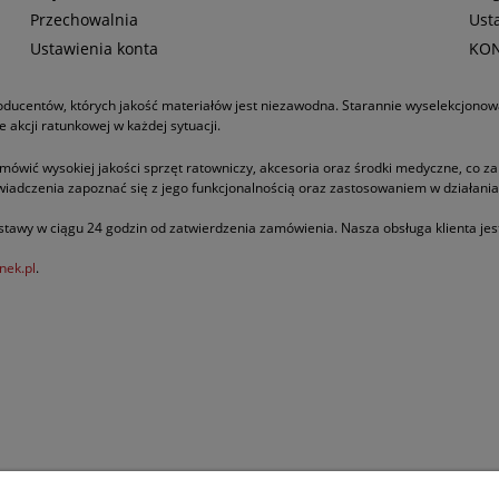
Przechowalnia
Ust
Ustawienia konta
KO
roducentów, których jakość materiałów jest niezawodna. Starannie wyselekcjono
akcji ratunkowej w każdej sytuacji.
amówić wysokiej jakości sprzęt ratowniczy, akcesoria oraz środki medyczne, co 
wiadczenia zapoznać się z jego funkcjonalnością oraz zastosowaniem w działani
tawy w ciągu 24 godzin od zatwierdzenia zamówienia. Nasza obsługa klienta jest 
nek.pl
.