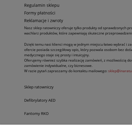
Regulamin sklepu
Formy płatności
Reklamacje i zwroty
Nasz sklep ratowniczy oferuje tylko produkty od sprawdzonych p
wachlarz produktów, które zapewniają skuteczne przeprowadzenie 
Dzięki temu nasi klienci mogą w jednym miejscu łatwo wybrać i z
ofercie posiada szczegółowy opis, który pozwala osobom bez doś
medycznego staje się prosty i intuicyjny.
Oferujemy również szybka realizację zamówień, z możliwością dos
zamówienie indywidualne, czy biznesowe.
W razie pytań zapraszamy do kontaktu mailowego:
sklep@inaratu
Sklep ratowniczy
Defibrylatory AED
Fantomy RKO
Sprzęt ratowniczy dla służb mundurowych