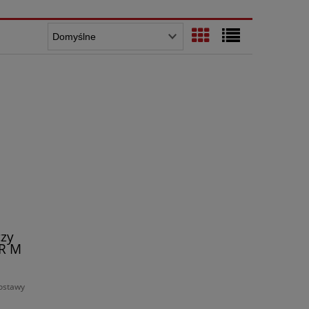
zy
R M
g
ostawy