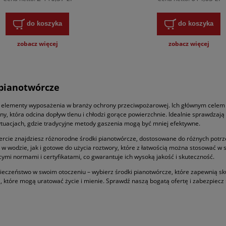
do koszyka
do koszyka
zobacz więcej
zobacz więcej
 pianotwórcze
 elementy wyposażenia w branży ochrony przeciwpożarowej. Ich głównym celem 
ny, która odcina dopływ tlenu i chłodzi gorące powierzchnie. Idealnie sprawdzaj
ytuacjach, gdzie tradycyjne metody gaszenia mogą być mniej efektywne.
ercie znajdziesz różnorodne środki pianotwórcze, dostosowane do różnych potrze
 w wodzie, jak i gotowe do użycia roztwory, które z łatwością można stosować w
ymi normami i certyfikatami, co gwarantuje ich wysoką jakość i skuteczność.
ieczeństwo w swoim otoczeniu – wybierz środki pianotwórcze, które zapewnią s
, które mogą uratować życie i mienie. Sprawdź naszą bogatą ofertę i zabezpiecz