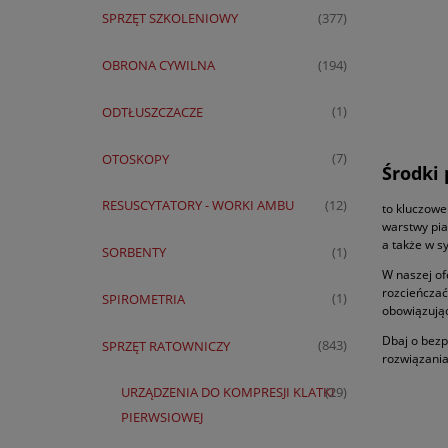
SPRZĘT SZKOLENIOWY
(377)
OBRONA CYWILNA
(194)
ODTŁUSZCZACZE
(1)
OTOSKOPY
(7)
Środki
RESUSCYTATORY - WORKI AMBU
(12)
to kluczowe
warstwy pia
a także w s
SORBENTY
(1)
W naszej of
rozcieńczać
SPIROMETRIA
(1)
obowiązując
Dbaj o bezp
SPRZĘT RATOWNICZY
(843)
rozwiązania
URZĄDZENIA DO KOMPRESJI KLATKI
(29)
PIERWSIOWEJ