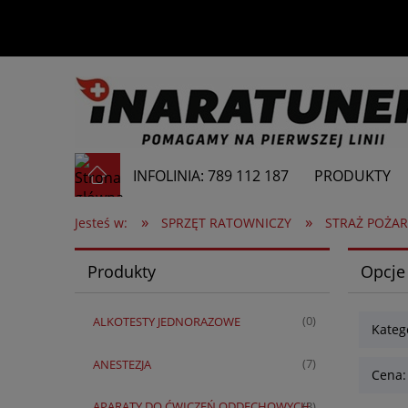
INFOLINIA: 789 112 187
PRODUKTY
»
»
Jesteś w:
SPRZĘT RATOWNICZY
STRAŻ POŻAR
Produkty
Opcje
ALKOTESTY JEDNORAZOWE
(0)
Kateg
ANESTEZJA
(7)
Cena:
APARATY DO ĆWICZEŃ ODDECHOWYCH
(3)