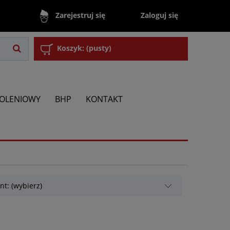
Zaloguj się
Zarejestruj się
Koszyk:
(pusty)
KOLENIOWY
BHP
KONTAKT
t: (wybierz)