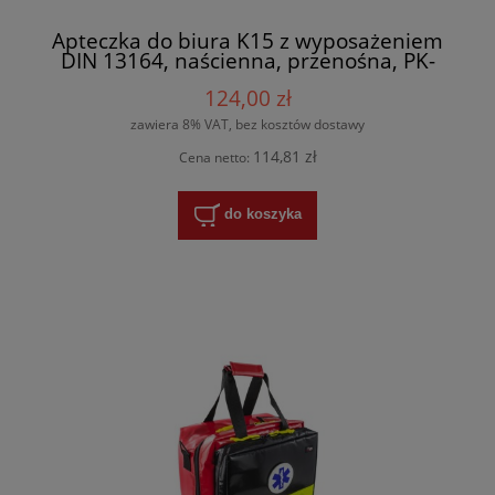
Apteczka do biura K15 z wyposażeniem
DIN 13164, naścienna, przenośna, PK-
MOT
124,00 zł
zawiera 8% VAT, bez kosztów dostawy
114,81 zł
Cena netto:
do koszyka