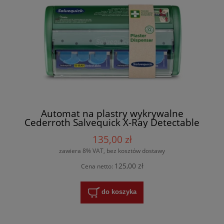
Automat na plastry wykrywalne
Cederroth Salvequick X-Ray Detectable
REF 510003295
135,00 zł
zawiera 8% VAT, bez kosztów dostawy
125,00 zł
Cena netto:
do koszyka