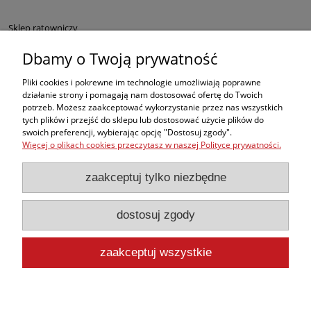
Sklep ratowniczy
Dbamy o Twoją prywatność
Defibrylatory AED
Pliki cookies i pokrewne im technologie umożliwiają poprawne
Fantomy RKO
działanie strony i pomagają nam dostosować ofertę do Twoich
potrzeb. Możesz zaakceptować wykorzystanie przez nas wszystkich
tych plików i przejść do sklepu lub dostosować użycie plików do
Sprzęt ratowniczy dla służb mundurowych
swoich preferencji, wybierając opcję "Dostosuj zgody".
Więcej o plikach cookies przeczytasz w naszej Polityce prywatności.
Apteczki pierwszej pomocy
zaakceptuj tylko niezbędne
BHP
dostosuj zgody
, ale w naszej ofercie znajdą Państwo także inne produkty medyczne
najwyższej jakości, takie jak sprzęt do ewakuacji czy nowoczesne środki do
opatrywania oparzeń i krwotoków.
zaakceptuj wszystkie
pokaż pełną wersję strony
inaratunek.pl poleca