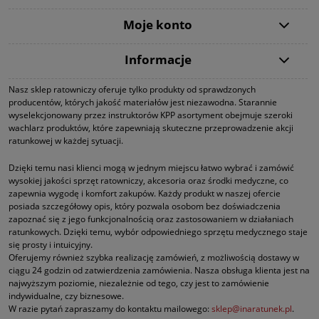
Moje konto
Informacje
Nasz sklep ratowniczy oferuje tylko produkty od sprawdzonych
producentów, których jakość materiałów jest niezawodna. Starannie
wyselekcjonowany przez instruktorów KPP asortyment obejmuje szeroki
wachlarz produktów, które zapewniają skuteczne przeprowadzenie akcji
ratunkowej w każdej sytuacji.
Dzięki temu nasi klienci mogą w jednym miejscu łatwo wybrać i zamówić
wysokiej jakości sprzęt ratowniczy, akcesoria oraz środki medyczne, co
zapewnia wygodę i komfort zakupów. Każdy produkt w naszej ofercie
posiada szczegółowy opis, który pozwala osobom bez doświadczenia
zapoznać się z jego funkcjonalnością oraz zastosowaniem w działaniach
ratunkowych. Dzięki temu, wybór odpowiedniego sprzętu medycznego staje
się prosty i intuicyjny.
Oferujemy również szybka realizację zamówień, z możliwością dostawy w
ciągu 24 godzin od zatwierdzenia zamówienia. Nasza obsługa klienta jest na
najwyższym poziomie, niezależnie od tego, czy jest to zamówienie
indywidualne, czy biznesowe.
W razie pytań zapraszamy do kontaktu mailowego:
sklep@inaratunek.pl
.