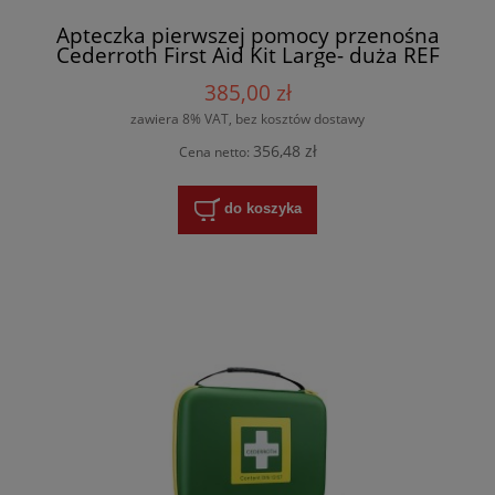
Apteczka pierwszej pomocy przenośna
Cederroth First Aid Kit Large- duża REF
390102
385,00 zł
zawiera 8% VAT, bez kosztów dostawy
356,48 zł
Cena netto:
do koszyka