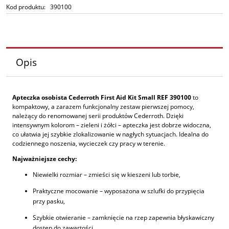
Kod produktu:
390100
Opis
Apteczka osobista Cederroth First Aid Kit Small REF 390100
to
kompaktowy, a zarazem funkcjonalny zestaw pierwszej pomocy,
należący do renomowanej serii produktów Cederroth. Dzięki
intensywnym kolorom – zieleni i żółci – apteczka jest dobrze widoczna,
co ułatwia jej szybkie zlokalizowanie w nagłych sytuacjach. Idealna do
codziennego noszenia, wycieczek czy pracy w terenie.
Najważniejsze cechy:
Niewielki rozmiar – zmieści się w kieszeni lub torbie,
Praktyczne mocowanie – wyposażona w szlufki do przypięcia
przy pasku,
Szybkie otwieranie – zamknięcie na rzep zapewnia błyskawiczny
dostęp do zawartości,