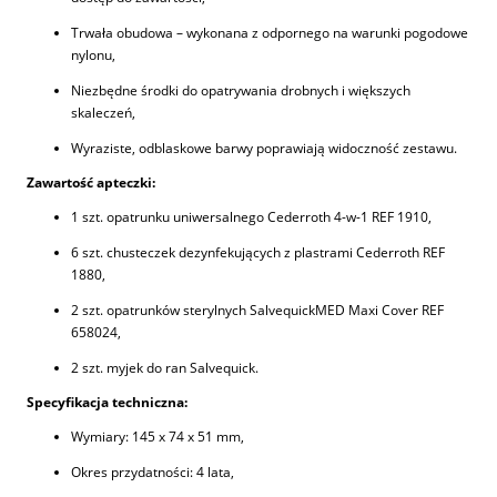
Trwała obudowa – wykonana z odpornego na warunki pogodowe
nylonu,
Niezbędne środki do opatrywania drobnych i większych
skaleczeń,
Wyraziste, odblaskowe barwy poprawiają widoczność zestawu.
Zawartość apteczki:
1 szt. opatrunku uniwersalnego Cederroth 4-w-1 REF 1910,
6 szt. chusteczek dezynfekujących z plastrami Cederroth REF
1880,
2 szt. opatrunków sterylnych SalvequickMED Maxi Cover REF
658024,
2 szt. myjek do ran Salvequick.
Specyfikacja techniczna:
Wymiary: 145 x 74 x 51 mm,
Okres przydatności: 4 lata,