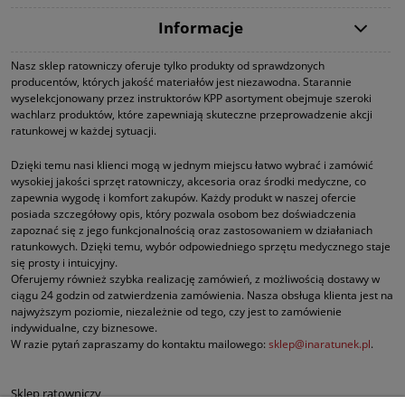
Informacje
Nasz sklep ratowniczy oferuje tylko produkty od sprawdzonych
producentów, których jakość materiałów jest niezawodna. Starannie
wyselekcjonowany przez instruktorów KPP asortyment obejmuje szeroki
wachlarz produktów, które zapewniają skuteczne przeprowadzenie akcji
ratunkowej w każdej sytuacji.
Dzięki temu nasi klienci mogą w jednym miejscu łatwo wybrać i zamówić
wysokiej jakości sprzęt ratowniczy, akcesoria oraz środki medyczne, co
zapewnia wygodę i komfort zakupów. Każdy produkt w naszej ofercie
posiada szczegółowy opis, który pozwala osobom bez doświadczenia
zapoznać się z jego funkcjonalnością oraz zastosowaniem w działaniach
ratunkowych. Dzięki temu, wybór odpowiedniego sprzętu medycznego staje
się prosty i intuicyjny.
Oferujemy również szybka realizację zamówień, z możliwością dostawy w
ciągu 24 godzin od zatwierdzenia zamówienia. Nasza obsługa klienta jest na
najwyższym poziomie, niezależnie od tego, czy jest to zamówienie
indywidualne, czy biznesowe.
W razie pytań zapraszamy do kontaktu mailowego:
sklep@inaratunek.pl
.
Sklep ratowniczy