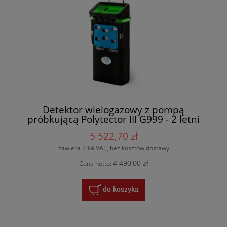
Detektor wielogazowy z pompą
próbkującą Polytector III G999 - 2 letni
5 522,70 zł
zawiera 23% VAT, bez kosztów dostawy
4 490,00 zł
Cena netto:
do koszyka