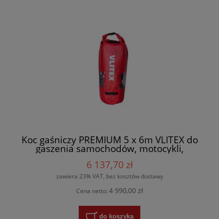
Koc gaśniczy PREMIUM 5 x 6m VLITEX do
gaszenia samochodów, motocykli,
wózków widłowych li-on, wielokrotnego
6 137,70 zł
użytku - 200144+ torba
zawiera 23% VAT, bez kosztów dostawy
4 990,00 zł
Cena netto:
do koszyka