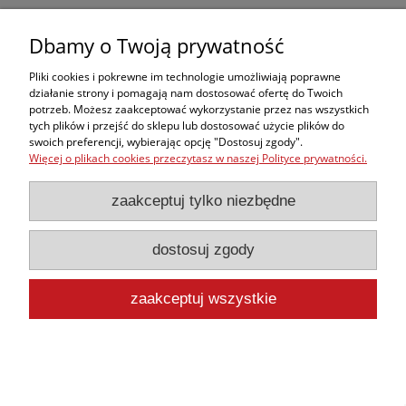
Dbamy o Twoją prywatność
Pliki cookies i pokrewne im technologie umożliwiają poprawne
działanie strony i pomagają nam dostosować ofertę do Twoich
potrzeb. Możesz zaakceptować wykorzystanie przez nas wszystkich
tych plików i przejść do sklepu lub dostosować użycie plików do
swoich preferencji, wybierając opcję "Dostosuj zgody".
Więcej o plikach cookies przeczytasz w naszej Polityce prywatności.
zaakceptuj tylko niezbędne
dostosuj zgody
Koc gaśniczy płachta izolacyjna KG 507 na
elektryka
5 242,00 zł
zaakceptuj wszystkie
zawiera 23% VAT, bez kosztów dostawy
4 261,79 zł
Cena netto:
do koszyka