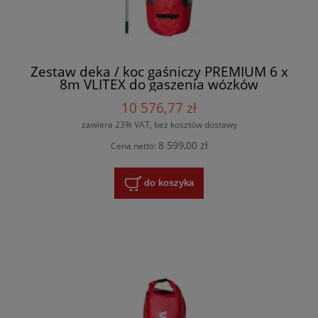
Zestaw deka / koc gaśniczy PREMIUM 6 x
8m VLITEX do gaszenia wózków
widłowych li-on, wielokrotnego użytku -
10 576,77 zł
200286 + drążki teleskopowe, przelotki i
torba
zawiera 23% VAT, bez kosztów dostawy
8 599,00 zł
Cena netto:
do koszyka