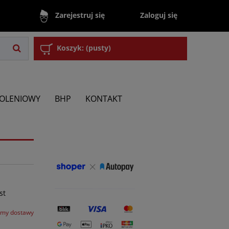
Zaloguj się
Zarejestruj się
Koszyk:
(pusty)
KOLENIOWY
BHP
KONTAKT
st
rmy dostawy