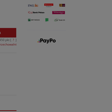
a
450
pkt [
?
]
przechowalni