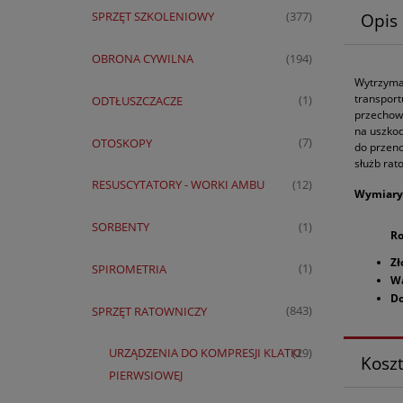
SPRZĘT SZKOLENIOWY
(377)
Opis
OBRONA CYWILNA
(194)
Wytrzymał
transport
ODTŁUSZCZACZE
(1)
przechowy
na uszkod
OTOSKOPY
(7)
do przeno
służb rat
RESUSCYTATORY - WORKI AMBU
(12)
Wymiary
SORBENTY
(1)
Ro
Zł
SPIROMETRIA
(1)
W
Do
SPRZĘT RATOWNICZY
(843)
URZĄDZENIA DO KOMPRESJI KLATKI
(29)
Kosz
PIERWSIOWEJ