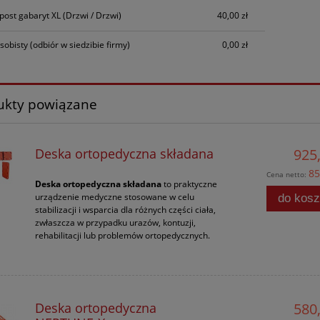
Cena nie zawiera ewentualnych kosztów
npost gabaryt XL
(Drzwi / Drzwi)
40,00 zł
płatności
sobisty
(odbiór w siedzibie firmy)
0,00 zł
ukty powiązane
Deska ortopedyczna składana
925,
85
Cena netto:
Deska ortopedyczna składana
to praktyczne
urządzenie medyczne stosowane w celu
do kos
stabilizacji i wsparcia dla różnych części ciała,
zwłaszcza w przypadku urazów, kontuzji,
rehabilitacji lub problemów ortopedycznych.
Deska ortopedyczna
580,