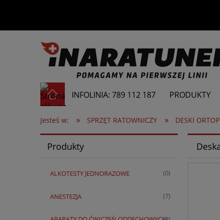
INFOLINIA: 789 112 187
PRODUKTY
»
»
Jesteś w:
SPRZĘT RATOWNICZY
DESKI ORTO
Produkty
Deska
ALKOTESTY JEDNORAZOWE
(0)
ANESTEZJA
(7)
APARATY DO ĆWICZEŃ ODDECHOWYCH
(3)