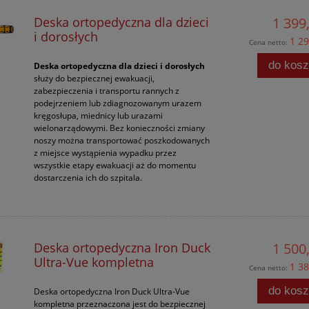
Deska ortopedyczna dla dzieci
1 399,
i dorosłych
1 29
Cena netto:
do kos
Deska ortopedyczna dla dzieci i dorosłych
służy do bezpiecznej ewakuacji,
zabezpieczenia i transportu rannych z
podejrzeniem lub zdiagnozowanym urazem
kręgosłupa, miednicy lub urazami
wielonarządowymi. Bez konieczności zmiany
noszy można transportować poszkodowanych
z miejsce wystąpienia wypadku przez
wszystkie etapy ewakuacji aż do momentu
dostarczenia ich do szpitala.
Deska ortopedyczna Iron Duck
1 500,
Ultra-Vue kompletna
1 38
Cena netto:
do kos
Deska ortopedyczna Iron Duck Ultra-Vue
kompletna przeznaczona jest do bezpiecznej