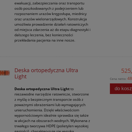
ewakuacji, zabezpieczania oraz transportu
osób poszkodowanych z podejrzeniem lub
rozpoznaniem urazów kręgosłupa, miednicy
oraz urazów wielonarządowych. Konstrukcja
umożliwia prowadzenie działań ratowniczych
od miejsca zdarzenia aż do etapu diagnostyki i
dalszego leczenia, bez konieczności
przekładania pacjenta na inne nosze.
Deska ortopedyczna Ultra
525,
Light
48
Cena netto:
do kos
Deska ortopedyczna Ultra Light
to
niezawodne narzędzie ratownicze, stworzone
z myślą o bezpiecznym transporcie osób z
poważnymi obrażeniami lub wymagających
unieruchomienia. Dzięki właściwościom
wypornościowym idealnie sprawdza się także
w akcjach na obszarach wodnych. Wykonana z
trwałego tworzywa HDPE (polietylen wysokiej
gęstości), charakteryzuje się wysoką