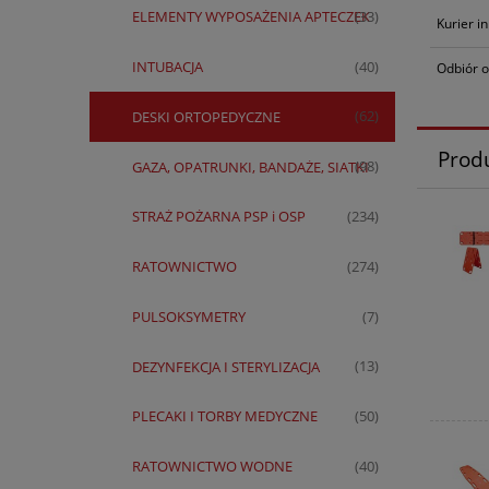
ELEMENTY WYPOSAŻENIA APTECZEK
(33)
Kurier i
INTUBACJA
(40)
Odbiór o
DESKI ORTOPEDYCZNE
(62)
Prod
GAZA, OPATRUNKI, BANDAŻE, SIATKI
(98)
STRAŻ POŻARNA PSP i OSP
(234)
RATOWNICTWO
(274)
PULSOKSYMETRY
(7)
DEZYNFEKCJA I STERYLIZACJA
(13)
PLECAKI I TORBY MEDYCZNE
(50)
RATOWNICTWO WODNE
(40)