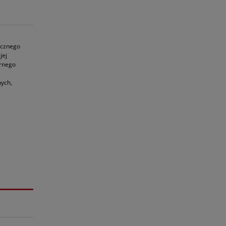
ecznego
jej
ornego
nych,