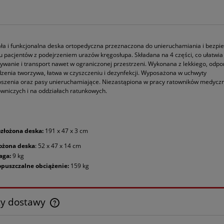
a i funkcjonalna deska ortopedyczna przeznaczona do unieruchamiania i bezpi
u pacjentów z podejrzeniem urazów kręgosłupa. Składana na 4 części, co ułatwia 
wanie i transport nawet w ograniczonej przestrzeni. Wykonana z lekkiego, odp
zenia tworzywa, łatwa w czyszczeniu i dezynfekcji. Wyposażona w uchwyty
szenia oraz pasy unieruchamiające. Niezastąpiona w pracy ratowników medycz
owniczych i na oddziałach ratunkowych.
złożona deska:
191 x 47 x 3 cm
ożona deska
: 52 x 47 x 14 cm
aga:
9 kg
puszczalne obciążenie:
159 kg
ty dostawy