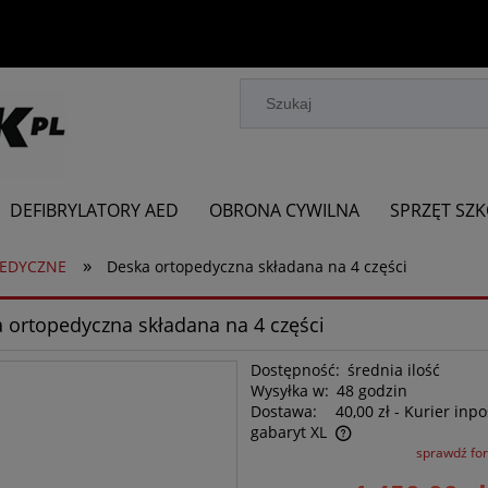
DEFIBRYLATORY AED
OBRONA CYWILNA
SPRZĘT SZ
»
PEDYCZNE
Deska ortopedyczna składana na 4 części
 ortopedyczna składana na 4 części
Dostępność:
średnia ilość
Wysyłka w:
48 godzin
Dostawa:
40,00 zł
- Kurier inpo
gabaryt XL
sprawdź fo
Cena nie zawiera ewentualnych kosztów