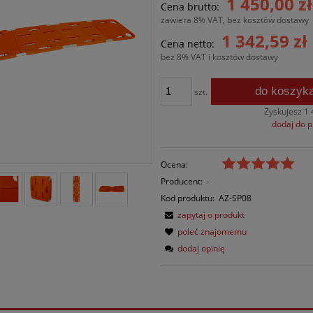
1 450,00 zł
Cena brutto:
płatności
zawiera 8% VAT, bez kosztów dostawy
1 342,59 zł
Cena netto:
bez 8% VAT i kosztów dostawy
do koszyk
szt.
Zyskujesz
1 
dodaj do 
Ocena:
Producent:
-
Kod produktu:
AZ-SP08
zapytaj o produkt
poleć znajomemu
dodaj opinię