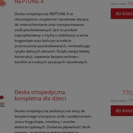
NEPTUNE-X
53
Cena netto:
do kos
Deska ortopedyczna NEPTUNE-X to
niezastąpione urządzenie ratunkowe służące
do unieruchamiania oraz transportowania
osób poszkodowanych. Jest to produkt
zaprojektowany z myślą o stabilizacji urazów
kręgosłupa oraz kończyn w trakcie
przenoszenia poszkodowanych, minimalizując
ryzyko dalszych obrażeń. Dzięki swojej lekkiej
konstrukcji, zapewnia bezpieczeństwo i
komfort w trudnych sytuacjach ratunkowych.
Deska ortopedyczna
770,
kompletna dla dzieci
71
Cena netto:
do kos
Deska ortopedyczna pediatryczna służy do
bezpiecznego transportu osób z podejrzeniem
urazu kręgosłupa, miednicy i urazów
wielonarządowych. Dodatnia pływalność deski
sprawia, że można ją wykorzystywać w