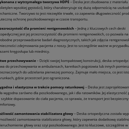
konana z wytrzymałego tworzywa HDPE
– Deska jest zbudowana z materiał
olietylen wysokiej gęstości), który charakteryzuje się dużą odpornością na uszko
chaniczne. Tworzywo to jest niezwykle trwałe, co zapewnia długowieczność pro
uteczną ochronę poszkodowanego w czasie transportu.
zezroczystość dla promieni rentgenowskich
– Jedną z kluczowych cech deski
topedycznej jest jej przezroczystość dla promieni rentgenowskich, co pozwala na
obodne przeprowadzanie badań diagnostycznych, takich jak zdjęcia rentgenowsk
nieczności zdejmowania pacjenta z noszy. Jest to szczególnie ważne w przypadku
azami kręgosłupa lub miednicy.
twe przechowywanie
– Dzięki swojej kompaktowej konstrukcji, deska ortopedyc
twa do przechowywania w ambulansach, karetkach pogotowia lub innych pomies
zeznaczonych do udzielania pierwszej pomocy. Zajmuje mało miejsca, co jest ist
runkach, gdzie przestrzeń jest ograniczona.
godna i elastyczna w trakcie pomocy ratunkowej
– Deska jest zaprojektowan
ła wygodna zarówno dla poszkodowanego, jak i dla ratowników. Jej elastyczność
 szybkie dopasowanie do ciała pacjenta, co sprawia, że transport jest bezpieczny 
mfortowy.
żliwość zamontowania stabilizatora głowy
– Deska ortopedyczna została wy
możliwość zamontowania stabilizatora głowy, który zapewnia dodatkową stabilno
ieruchomienie głowy oraz szyi poszkodowanego. Jest to kluczowe, szczególnie w