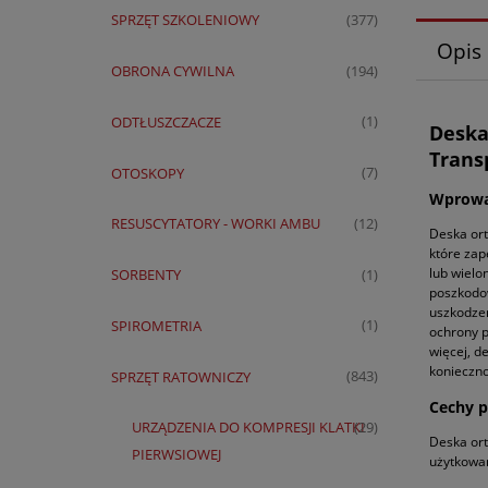
SPRZĘT SZKOLENIOWY
(377)
Opis
OBRONA CYWILNA
(194)
ODTŁUSZCZACZE
(1)
Deska
Trans
OTOSKOPY
(7)
Wprowa
RESUSCYTATORY - WORKI AMBU
(12)
Deska ort
które zap
lub wielo
SORBENTY
(1)
poszkodow
uszkodzeń
SPIROMETRIA
(1)
ochrony p
więcej, d
konieczno
SPRZĘT RATOWNICZY
(843)
Cechy 
URZĄDZENIA DO KOMPRESJI KLATKI
(29)
Deska ort
PIERWSIOWEJ
użytkowan