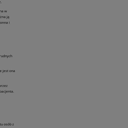
z.
na w
żna ją
ronna i
trudnych
e jest ona
przez
pacjenta.
tu osób z