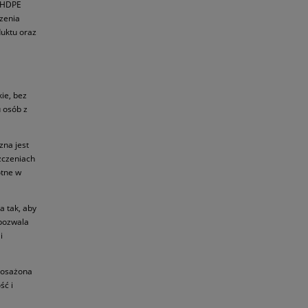
u HDPE
dzenia
duktu oraz
ie, bez
 osób z
zna jest
zczeniach
otne w
a tak, aby
 pozwala
i
posażona
ść i