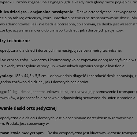
zypadku urazów kręgosłupa szyjnego, gdzie każdy ruch głowy może pogłębić ura
blica dziecięca – opcjonalne rozwiązanie
– Deska ortopedyczna jest wyposażo
ecjalną tablicę dziecięcą, która umożliwia bezpieczne transportowanie dzieci. Mo
two zdemontować, jeśli nie będzie potrzebna, co sprawia, że deska jest wszechst
że być używana zarówno do transportu dzieci, jak i dorosłych pacjentów.
ry techniczne
opedyczna dla dzieci i dorosłych ma następujące parametry techniczne:
lor
: czarno-żółty – widoczny i kontrastowy kolor zapewnia dobrą identyfikację w 
runkach, szczególnie w nocy lub w warunkach ograniczonego oświetlenia.
ymiary
: 183 x 44,5 x 5,5 cm – odpowiednia długość i szerokość deski sprawiają, ż
godna zarówno dla dzieci, jak i dorosłych pacjentów.
aga
: 11 kg – deska jest stosunkowo lekka, co ułatwia jej przenoszenie i transport 
towników, a jednocześnie zapewnia odpowiednią sztywność do unieruchomienia 
wanie deski ortopedycznej
opedyczna dla dzieci i dorosłych jest nieocenionym narzędziem w ratownictwie
. Produkt jest stosowany w:
atownictwie medycznym
– Deska ortopedyczna jest kluczowa w czasie transpor