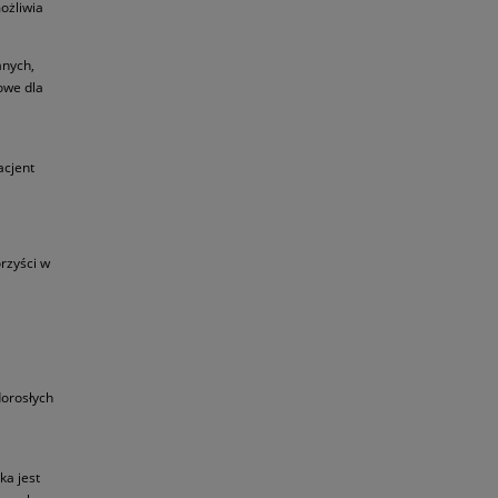
ożliwia
anych,
zowe dla
acjent
orzyści w
dorosłych
ka jest