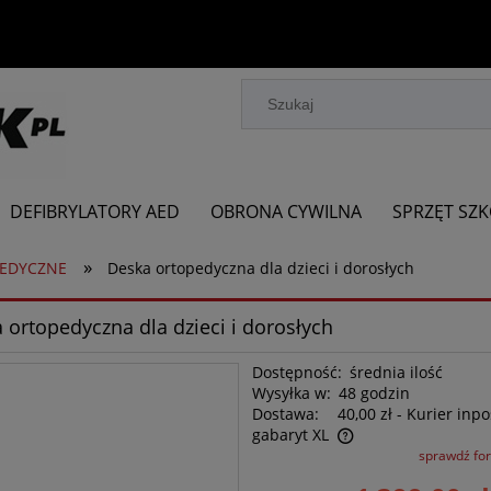
DEFIBRYLATORY AED
OBRONA CYWILNA
SPRZĘT SZ
»
PEDYCZNE
Deska ortopedyczna dla dzieci i dorosłych
 ortopedyczna dla dzieci i dorosłych
Dostępność:
średnia ilość
Wysyłka w:
48 godzin
Dostawa:
40,00 zł
- Kurier inpo
gabaryt XL
sprawdź fo
Cena nie zawiera ewentualnych kosztów