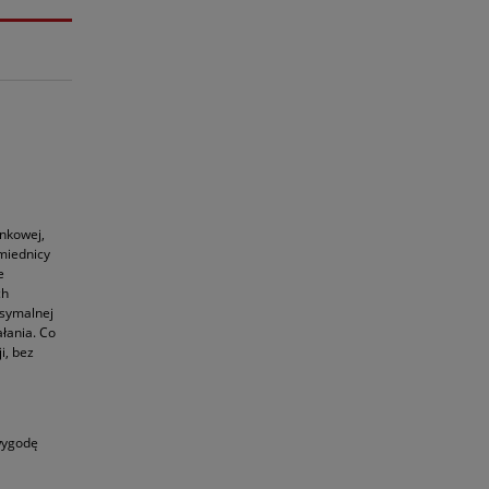
unkowej,
miednicy
e
ch
ksymalnej
łania. Co
i, bez
 wygodę