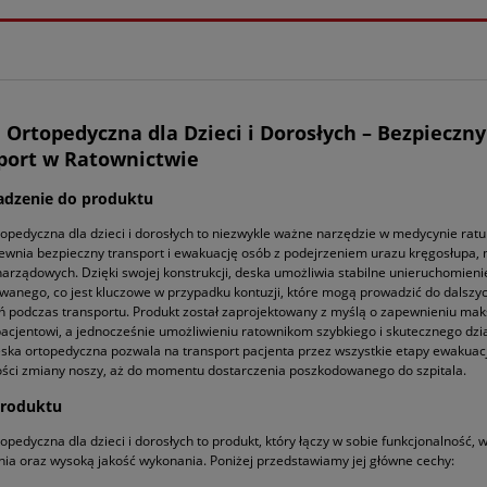
 Ortopedyczna dla Dzieci i Dorosłych – Bezpieczny
port w Ratownictwie
dzenie do produktu
opedyczna dla dzieci i dorosłych to niezwykle ważne narzędzie w medycynie rat
ewnia bezpieczny transport i ewakuację osób z podejrzeniem urazu kręgosłupa, 
narządowych. Dzięki swojej konstrukcji, deska umożliwia stabilne unieruchomieni
anego, co jest kluczowe w przypadku kontuzji, które mogą prowadzić do dalszy
 podczas transportu. Produkt został zaprojektowany z myślą o zapewnieniu ma
acjentowi, a jednocześnie umożliwieniu ratownikom szybkiego i skutecznego dzia
eska ortopedyczna pozwala na transport pacjenta przez wszystkie etapy ewakuacj
ści zmiany noszy, aż do momentu dostarczenia poszkodowanego do szpitala.
produktu
opedyczna dla dzieci i dorosłych to produkt, który łączy w sobie funkcjonalność,
ia oraz wysoką jakość wykonania. Poniżej przedstawiamy jej główne cechy: