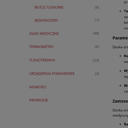
pr
BUTLE TLENOWE
(8)
Ta
sp
RESPIRATORY
(1)
ła
mo
SSAKI MEDYCZNE
(48)
Paramet
TERMOMETRY
(6)
Deska ort
Ko
TLENOTERAPIA
(23)
wa
W
URZĄDZENIA POMIAROWE
(2)
wy
W
NOWOŚCI
ra
PROMOCJE
Zastoso
Deska ort
medycznym
R