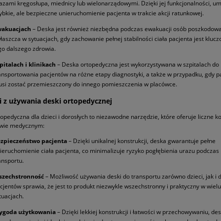
azami kręgosłupa, miednicy lub wielonarządowymi. Dzięki jej funkcjonalności, um
ybkie, ale bezpieczne unieruchomienie pacjenta w trakcie akcji ratunkowej.
akuacjach
– Deska jest również niezbędna podczas ewakuacji osób poszkodow
łaszcza w sytuacjach, gdy zachowanie pełnej stabilności ciała pacjenta jest kluc
go dalszego zdrowia.
pitalach i klinikach
– Deska ortopedyczna jest wykorzystywana w szpitalach do
ansportowania pacjentów na różne etapy diagnostyki, a także w przypadku, gdy p
si zostać przemieszczony do innego pomieszczenia w placówce.
i z używania deski ortopedycznej
opedyczna dla dzieci i dorosłych to niezawodne narzędzie, które oferuje liczne k
twie medycznym:
zpieczeństwo pacjenta
– Dzięki unikalnej konstrukcji, deska gwarantuje pełne
ieruchomienie ciała pacjenta, co minimalizuje ryzyko pogłębienia urazu podczas
ansportu.
zechstronność
– Możliwość używania deski do transportu zarówno dzieci, jak i 
cjentów sprawia, że jest to produkt niezwykle wszechstronny i praktyczny w wielu
tuacjach.
ygoda użytkowania
– Dzięki lekkiej konstrukcji i łatwości w przechowywaniu, des