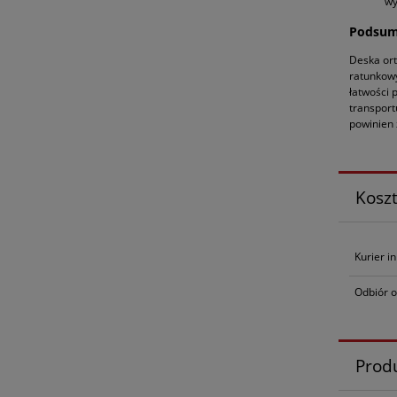
wy
Podsum
Deska ort
ratunkowy
łatwości 
transport
powinien 
Kosz
Kurier i
Odbiór o
Prod