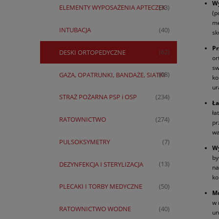
Wy
ELEMENTY WYPOSAŻENIA APTECZEK
(33)
(p
me
INTUBACJA
(40)
sk
Pr
DESKI ORTOPEDYCZNE
(62)
or
sw
GAZA, OPATRUNKI, BANDAŻE, SIATKI
(98)
ko
ur
STRAŻ POŻARNA PSP i OSP
(234)
Ła
ła
RATOWNICTWO
(274)
pr
wa
PULSOKSYMETRY
(7)
Wy
by
DEZYNFEKCJA I STERYLIZACJA
(13)
na
ko
PLECAKI I TORBY MEDYCZNE
(50)
Mo
w 
RATOWNICTWO WODNE
(40)
un