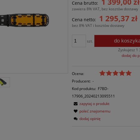
1 399,00 zł
Cena brutto:
płatności
zawiera 8% VAT, bez kosztów dostawy
1 295,37 zł
Cena netto:
bez 8% VAT i kosztów dostawy
do koszyk
szt.
Zyskujesz
1 
dodaj do 
Ocena:
Producent:
-
Kod produktu:
F7BD-
17906_20240213095511
zapytaj o produkt
poleć znajomemu
dodaj opinię