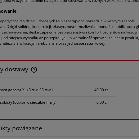
godna w użyciu i idealnie nadaje się do stosowania w różnych warunkach ratunk
owanie
opedyczna dla dzieci i dorosłych to niezastąpione narzędzie w każdym zespole
m. Dzięki solidnej konstrukcji, elastyczności, możliwości montażu stabilizatora g
przechowywania, deska zapewnia bezpieczeństwo i komfort pacjentów na każdym
u, od miejsca wypadku aż po szpital. Jej uniwersalność sprawia, że jest to produkt,
znaleźć się w każdym ambulansie oraz jednostce ratunkowej.
ty dostawy
Cena nie zawiera ewentualnych kosztów
npost gabaryt XL
(Drzwi / Drzwi)
40,00 zł
płatności
sobisty
(odbiór w siedzibie firmy)
0,00 zł
ukty powiązane