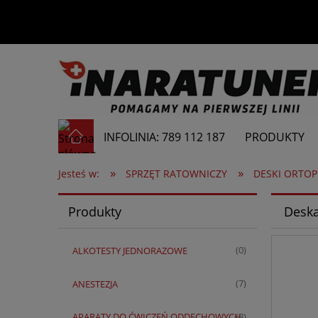
INFOLINIA: 789 112 187
PRODUKTY
»
»
Jesteś w:
SPRZĘT RATOWNICZY
DESKI ORTO
Produkty
Deska
ALKOTESTY JEDNORAZOWE
(0)
ANESTEZJA
(7)
APARATY DO ĆWICZEŃ ODDECHOWYCH
(3)