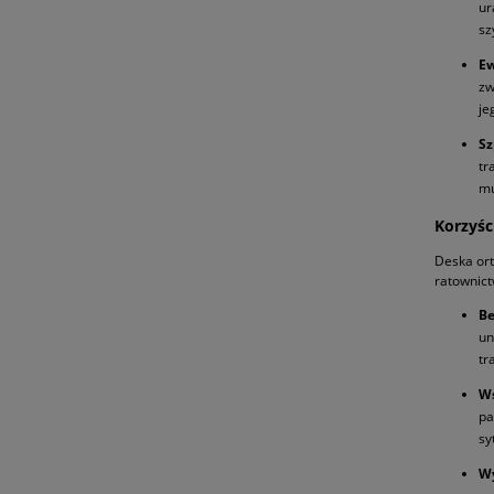
ur
sz
Ew
zw
je
Sz
tr
mu
Korzyśc
Deska ort
ratownic
Be
un
tr
Ws
pa
sy
W