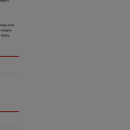
owych.
łowy oraz
 etapie
 który