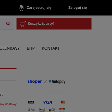
Zaloguj się
Zarejestruj się
Koszyk:
(pusty)
KOLENIOWY
BHP
KONTAKT
st
rmy dostawy