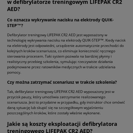
w defibrylatorze treningowym LIFEPAK CR2
AED?
Co oznacza wykrywanie nacisku na elektrody QUIK-
STEP™?
Defibrylator treningowy LIFEPAK CR2 AED jest wyposażony w
technologię wykrywania nacisku na elektrody QUIK-STEP™. Kiedy nacisk
na elektrody jest odpowiedni, urządzenie automatycznie przechodzi do
kolejnych kroków scenariusza, co eliminuje konieczność ręcznego
sterowania procesem. Taki system pozwala na bardziej płynny i
realistyczny przebieg szkolenia, symulując rzeczywiste działania
podejmowane przez ratowników medycznych w trakcie udzielania
pomocy.
Czy można zatrzymać scenariusz w trakcie szkolenia?
Tak, defibrylator treningowy LIFEPAK CR2 AED wyposażony jest w
przycisk pauzy, który umożliwia zatrzymanie realizowanego
scenariusza. Jest to przydatne w przypadku, gdy instruktor chce omówić
daną sytuację lub skupić się na szczegółowym wyjaśnieniu
poszczególnych kroków, które zostały właśnie wykonane.
Jakie są koszty eksploatacji defibrylatora
treningowego LIFEPAK CR2 AED?