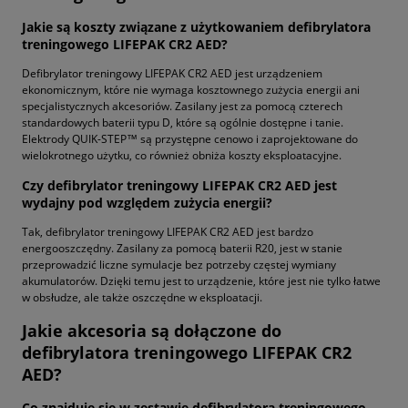
Jakie są koszty związane z użytkowaniem defibrylatora
treningowego LIFEPAK CR2 AED?
Defibrylator treningowy LIFEPAK CR2 AED jest urządzeniem
ekonomicznym, które nie wymaga kosztownego zużycia energii ani
specjalistycznych akcesoriów. Zasilany jest za pomocą czterech
standardowych baterii typu D, które są ogólnie dostępne i tanie.
Elektrody QUIK-STEP™ są przystępne cenowo i zaprojektowane do
wielokrotnego użytku, co również obniża koszty eksploatacyjne.
Czy defibrylator treningowy LIFEPAK CR2 AED jest
wydajny pod względem zużycia energii?
Tak, defibrylator treningowy LIFEPAK CR2 AED jest bardzo
energooszczędny. Zasilany za pomocą baterii R20, jest w stanie
przeprowadzić liczne symulacje bez potrzeby częstej wymiany
akumulatorów. Dzięki temu jest to urządzenie, które jest nie tylko łatwe
w obsłudze, ale także oszczędne w eksploatacji.
Jakie akcesoria są dołączone do
defibrylatora treningowego LIFEPAK CR2
AED?
Co znajduje się w zestawie defibrylatora treningowego