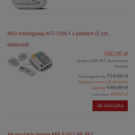
AED treningowy XFT-120C+ z pilotem (5 szt.
elektrod)
590,00 zł
zawiera 23% VAT, bez kosztów
dostawy
710,00 zł
Cena regularna:
Najniższa cena z 30 dni przed
590,00 zł
obniżką:
479,67 zł
Cena netto:
do koszyka
Akumulator Heine REF X-002.99.382