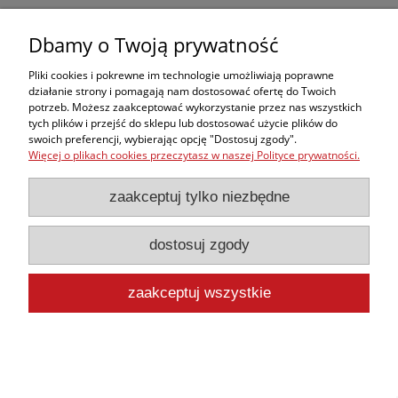
Opaska podtrzymująca dziana
Dbamy o Twoją prywatność
1,99 zł
Pliki cookies i pokrewne im technologie umożliwiają poprawne
1,84 zł
Cena netto:
działanie strony i pomagają nam dostosować ofertę do Twoich
potrzeb. Możesz zaakceptować wykorzystanie przez nas wszystkich
do koszyka
tych plików i przejść do sklepu lub dostosować użycie plików do
swoich preferencji, wybierając opcję "Dostosuj zgody".
Więcej o plikach cookies przeczytasz w naszej Polityce prywatności.
zaakceptuj tylko niezbędne
dostosuj zgody
Bateria do AED Primedic 6 lat
1 750,00 zł
zaakceptuj wszystkie
1 620,37 zł
Cena netto:
do koszyka