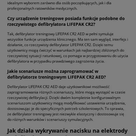
idealnym wyborem zarówno dla osób początkujących, jak i dla
profesjonalnych ratowników medycznych.
Czy urządzenie treningowe posiada funkcje podobne do
rzeczywistego defibrylatora LIFEPAK CR2?
Tak, defibrylator treningowy LIFEPAK CR2 AED w pełni symuluje
wszystkie funkcje urządzenia klinicznego. Ma ten sam wygląd, interfejs i
działanie, co rzeczywisty defibrylator LIFEPAK CR2. Dzięki temu
użytkownicy mogą ćwiczyć w warunkach jak najbardziej zbliżonych do
rzeczywistej sytuacji ratunkowej, co pomaga w przygotowaniu do użycia
defibrylatora w przypadku prawdziwego zagrożenia życia.
Jakie scenariusze można zaprogramować w
defibrylatorze treningowym LIFEPAK CR2 AED?
Defibrylator LIFEPAK CR2 AED daje użytkownikowi możliwość
zaprogramowania różnych scenariuszy, które mogą wystąpić w czasie
rzeczywistej defibrylacji. Dzięki dwóm kompletnie konfigurowalnym
scenariuszom użytkownicy mogą modyfikować ustawienia urządzenia,
dostosowując je do specyficznych potrzeb szkoleniowych. To sprawia,
że defibrylator treningowy jest niezwykle elastyczny i dostosowuje się
do różnych warunków i scenariuszy symulacyjnych.
Jak działa wykrywanie nacisku na elektrody