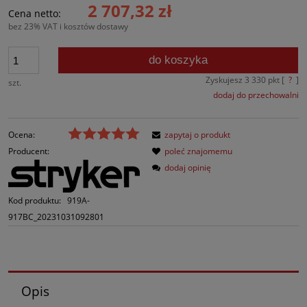
2 707,32 zł
Cena netto:
bez 23% VAT i kosztów dostawy
do koszyka
Zyskujesz
3 330
pkt [
?
]
szt.
dodaj do przechowalni
Ocena:
zapytaj o produkt
Producent:
poleć znajomemu
dodaj opinię
Kod produktu:
919A-
917BC_20231031092801
Opis