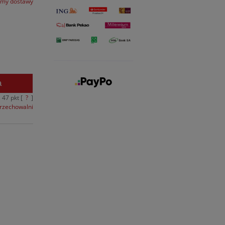
rmy dostawy
a
z
47
pkt [
?
]
przechowalni