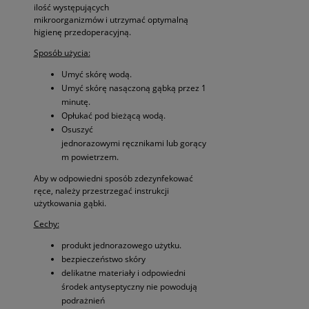
ilość występujących
mikroorganizmów i utrzymać optymalną
higienę przedoperacyjną.
Sposób użycia:
Umyć skórę wodą.
Umyć skórę nasączoną gąbką przez 1
minutę.
Opłukać pod bieżącą wodą.
Osuszyć
jednorazowymi ręcznikami lub gorący
m powietrzem.
Aby w odpowiedni sposób zdezynfekować
ręce, należy przestrzegać instrukcji
użytkowania gąbki.
Cechy:
produkt jednorazowego użytku.
bezpieczeństwo skóry
delikatne materiały i odpowiedni
środek antyseptyczny nie powodują
podrażnień