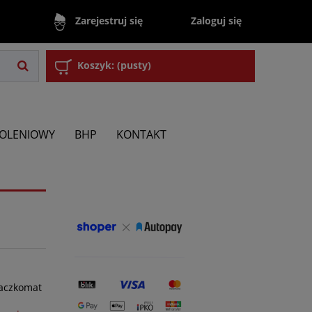
Zaloguj się
Zarejestruj się
Koszyk:
(pusty)
KOLENIOWY
BHP
KONTAKT
Paczkomat