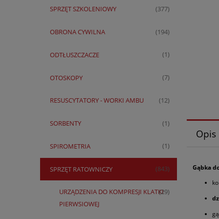
SPRZĘT SZKOLENIOWY
(377)
OBRONA CYWILNA
(194)
ODTŁUSZCZACZE
(1)
OTOSKOPY
(7)
RESUSCYTATORY - WORKI AMBU
(12)
SORBENTY
(1)
Opis
SPIROMETRIA
(1)
Gąbka do
SPRZĘT RATOWNICZY
(843)
ko
URZĄDZENIA DO KOMPRESJI KLATKI
(29)
dz
PIERWSIOWEJ
gą