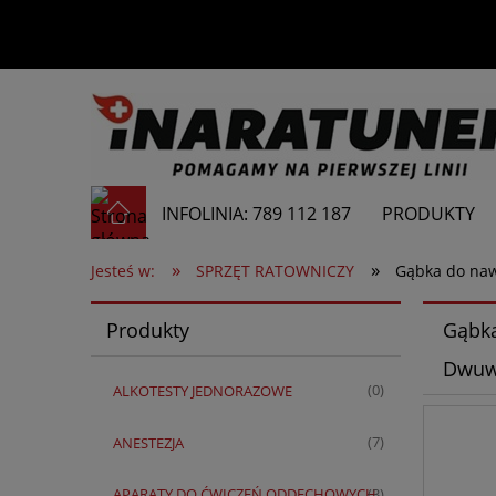
INFOLINIA: 789 112 187
PRODUKTY
»
»
Jesteś w:
SPRZĘT RATOWNICZY
Gąbka do nawi
Produkty
Gąbka
Dwuw
ALKOTESTY JEDNORAZOWE
(0)
ANESTEZJA
(7)
APARATY DO ĆWICZEŃ ODDECHOWYCH
(3)