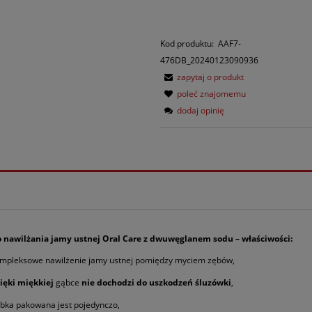
Kod produktu:
AAF7-
476DB_20240123090936
zapytaj o produkt
poleć znajomemu
dodaj opinię
 nawilżania jamy ustnej Oral Care z dwuwęglanem sodu – właściwości:
mpleksowe nawilżenie jamy ustnej pomiędzy myciem zębów,
ięki miękkiej
gąbce
nie dochodzi do uszkodzeń śluzówki
,
bka pakowana jest pojedynczo,