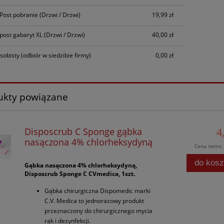
nPost pobranie
(Drzwi / Drzwi)
19,99 zł
npost gabaryt XL
(Drzwi / Drzwi)
40,00 zł
sobisty
(odbiór w siedzibie firmy)
0,00 zł
ukty powiązane
Disposcrub C Sponge gąbka
4
nasączona 4% chlorheksydyną
Cena netto:
do kos
Gąbka nasączona 4% chlorheksydyną,
Disposcrub Sponge C CVmedica, 1szt.
Gąbka chirurgiczna Dispomedic marki
C.V. Medica to jednorazowy produkt
przeznaczony do chirurgicznego mycia
rąk i dezynfekcji.