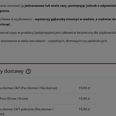
żna stosować ją
jednorazowo lub wiele razy, pamiętając jednak o odpowied
gienie
,
st łatwa w użytkowaniu –
wystarczy gąbeczkę zmoczyć w wodzie, a nadmiar de
cisnąć
,
teriał użyty w produkcji (polipropylen) jest całkowicie bezpieczny dla użytkownik
 stosowania w wielu warunkach – szpitalnych, domowych czy opiekuńczych.
ty dostawy
Cena nie zawiera ewentualnych kosztów
aczkomat 24/7
(Paczkomat / Paczkomat)
19,99 zł
płatności
nPost
(Drzwi / Drzwi)
19,99 zł
aczkomat 24/7 pobranie
(Paczkomat /
19,99 zł
at)