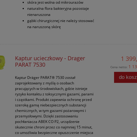
skóra jest wolna od mikrourazów
naturalna flora bakteryjna pozostaje
nienaruszona
gąbki chirurgicznej nie należy stosować
na naruszoną skórę
Kaptur ucieczkowy - Drager
1 399,
PARAT 7530
1 13
Cena netto:
do kos
Kaptur Dräger PARAT® 7530 został
zaprojektowany z myślą o osobach
pracujących w środowiskach, gdzie istnieje
ryzyko kontaktu z toksycznymi gazami, parami
i cząstkami. Produkt zapewnia ochronę przed
szeroką gamą niebezpiecznych substancji
chemicznych, w tym gazami pożarowymi i
przemysłowymi. Dzięki zastosowaniu
pochłaniacza ABEK CO P2, urządzenie
skutecznie chroni przez co najmniej 15 minut,
co umożliwia bezpieczne opuszczenie miejsca