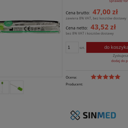
sprawdź fo
Cena nie zawiera ewentualnych kosztów
47,00 zł
Cena brutto:
płatności
zawiera 8% VAT, bez kosztów dostawy
43,52 zł
Cena netto:
bez 8% VAT i kosztów dostawy
do koszyk
szt.
Zyskujes
dodaj do 
Ocena:
Producent: