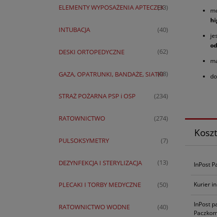
ELEMENTY WYPOSAŻENIA APTECZEK
(33)
mo
hi
INTUBACJA
(40)
je
od
DESKI ORTOPEDYCZNE
(62)
ma
GAZA, OPATRUNKI, BANDAŻE, SIATKI
(98)
do
STRAŻ POŻARNA PSP i OSP
(234)
RATOWNICTWO
(274)
Kosz
PULSOKSYMETRY
(7)
DEZYNFEKCJA I STERYLIZACJA
(13)
InPost P
Kurier i
PLECAKI I TORBY MEDYCZNE
(50)
InPost p
RATOWNICTWO WODNE
(40)
Paczkom