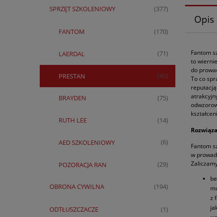
SPRZĘT SZKOLENIOWY
(377)
Opis
FANTOM
(170)
Fantom sz
LAERDAL
(71)
to wiern
do prowad
PRESTAN
(40)
To co spr
reputacją
atrakcyjn
BRAYDEN
(75)
odwzorow
kształcen
RUTH LEE
(14)
Rozwiąza
AED SZKOLENIOWY
(6)
Fantom sz
w prowadz
Zaliczamy
POZORACJA RAN
(29)
be
OBRONA CYWILNA
(194)
mo
z 
ja
ODTŁUSZCZACZE
(1)