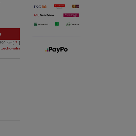
y
a
390
pkt [
?
]
przechowalni