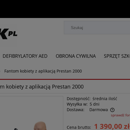
DEFIBRYLATORY AED
OBRONA CYWILNA
SPRZĘT SZ
»
Fantom kobiety z aplikacją Prestan 2000
m kobiety z aplikacją Prestan 2000
Dostępność:
średnia ilość
Wysyłka w:
5 dni
Dostawa:
Darmowa
sprawdź fo
Cena nie zawiera ewentualnych kosztów
1 390,00 zł
Cena brutto:
płatności