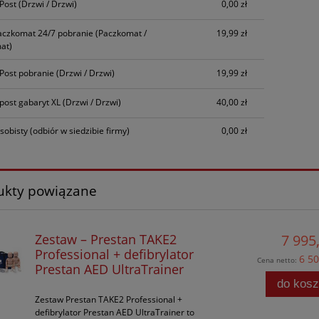
nPost
(Drzwi / Drzwi)
0,00 zł
aczkomat 24/7 pobranie
(Paczkomat /
19,99 zł
at)
nPost pobranie
(Drzwi / Drzwi)
19,99 zł
npost gabaryt XL
(Drzwi / Drzwi)
40,00 zł
sobisty
(odbiór w siedzibie firmy)
0,00 zł
ukty powiązane
Zestaw – Prestan TAKE2
7 995,
Professional + defibrylator
6 50
Cena netto:
Prestan AED UltraTrainer
do kos
Zestaw Prestan TAKE2 Professional +
defibrylator Prestan AED UltraTrainer to