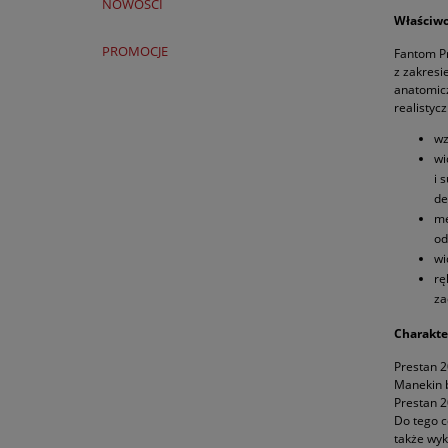
NOWOŚCI
Właściwo
PROMOCJE
Fantom Pr
z zakresi
anatomicz
realistyc
wz
wi
i 
de
me
od
wi
rę
za
Charakte
Prestan 2
Manekin b
Prestan 2
Do tego c
także wyk