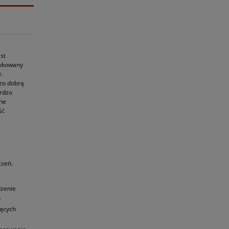
st
dykowany
.
dzo dobrą
ardzo
jne
ść
czeń.
dzenie
o
zących