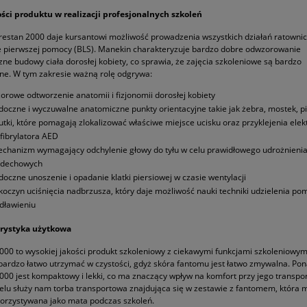
ści produktu w realizacji profesjonalnych szkoleń
estan 2000 daje kursantowi możliwość prowadzenia wszystkich działań ratowni
e pierwszej pomocy (BLS). Manekin charakteryzuje bardzo dobre odwzorowanie
ne budowy ciała dorosłej kobiety, co sprawia, że zajęcia szkoleniowe są bardzo
zne. W tym zakresie ważną rolę odgrywa:
orowe odtworzenie anatomii i fizjonomii dorosłej kobiety
doczne i wyczuwalne anatomiczne punkty orientacyjne takie jak żebra, mostek, pi
sutki, które pomagają zlokalizować właściwe miejsce ucisku oraz przyklejenia elek
fibrylatora AED
chanizm wymagający odchylenie głowy do tyłu w celu prawidłowego udrożnienia
dechowych
doczne unoszenie i opadanie klatki piersiowej w czasie wentylacji
koczyn uciśnięcia nadbrzusza, który daje możliwość nauki techniki udzielenia po
dławieniu
rystyka użytkowa
000 to wysokiej jakości produkt szkoleniowy z ciekawymi funkcjami szkoleniowym
ardzo łatwo utrzymać w czystości, gdyż skóra fantomu jest łatwo zmywalna. Pon
000 jest kompaktowy i lekki, co ma znaczący wpływ na komfort przy jego transpor
elu służy nam torba transportowa znajdująca się w zestawie z fantomem, która 
orzystywana jako mata podczas szkoleń.