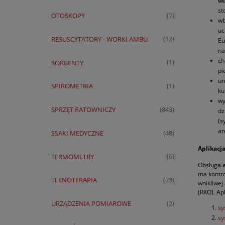
u
st
OTOSKOPY
(7)
w
uc
RESUSCYTATORY - WORKI AMBU
(12)
Eu
na
ch
SORBENTY
(1)
pi
un
SPIROMETRIA
(1)
ku
wy
SPRZĘT RATOWNICZY
(843)
dz
(s
an
SSAKI MEDYCZNE
(48)
Aplikacj
TERMOMETRY
(6)
Obsługa a
ma kontro
TLENOTERAPIA
(23)
wnikliwej
(RKO). Ap
URZĄDZENIA POMIAROWE
(2)
sy
sy