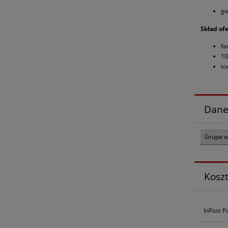
gw
Skład of
fa
10
to
Dane
Grupa 
Kosz
InPost P