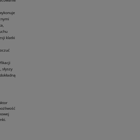
acowanie
 wykonuje
cznymi
ta,
ruchu
ji klatki
poczuć
ikacji
, słyszy
 dokładną
uktor
możliwość
howej
nki.