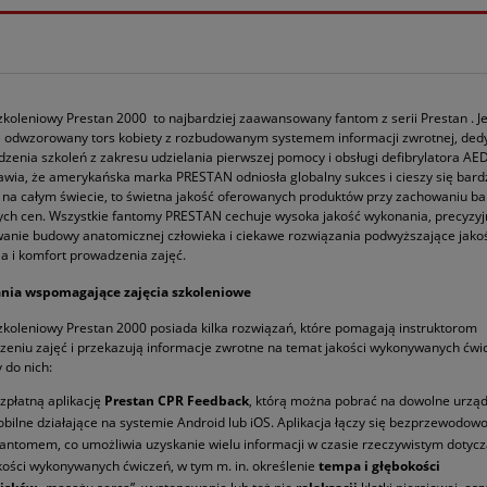
koleniowy Prestan 2000 to najbardziej zaawansowany fantom z serii Prestan . Je
ie odwzorowany tors kobiety z rozbudowanym systemem informacji zwrotnej, de
zenia szkoleń z zakresu udzielania pierwszej pomocy i obsługi defibrylatora AED
awia, że amerykańska marka PRESTAN odniosła globalny sukces i cieszy się bar
 na całym świecie, to świetna jakość oferowanych produktów przy zachowaniu b
ych cen. Wszystkie fantomy PRESTAN cechuje wysoka jakość wykonania, precyzy
anie budowy anatomicznej człowieka i ciekawe rozwiązania podwyższające jako
ia i komfort prowadzenia zajęć.
nia wspomagające zajęcia szkoleniowe
koleniowy Prestan 2000 posiada kilka rozwiązań, które pomagają instruktorom
eniu zajęć i przekazują informacje zwrotne na temat jakości wykonywanych ćwi
 do nich:
zpłatną aplikację
Prestan CPR Feedback
, którą można pobrać na dowolne urzą
bilne działające na systemie Android lub iOS. Aplikacja łączy się bezprzewodow
fantomem, co umożliwia uzyskanie wielu informacji w czasie rzeczywistym dotyc
kości wykonywanych ćwiczeń, w tym m. in. określenie
tempa i głębokości