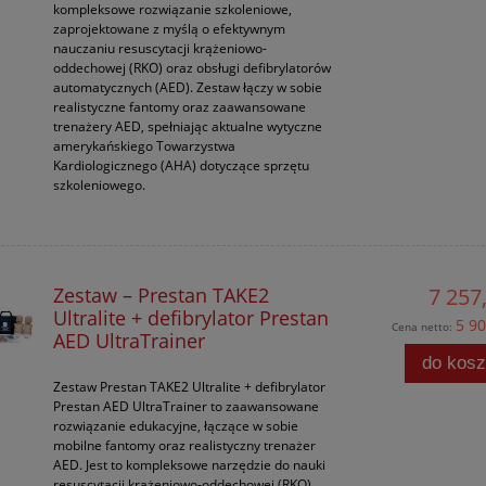
kompleksowe rozwiązanie szkoleniowe,
zaprojektowane z myślą o efektywnym
nauczaniu resuscytacji krążeniowo-
oddechowej (RKO) oraz obsługi defibrylatorów
automatycznych (AED). Zestaw łączy w sobie
realistyczne fantomy oraz zaawansowane
trenażery AED, spełniając aktualne wytyczne
amerykańskiego Towarzystwa
Kardiologicznego (AHA) dotyczące sprzętu
szkoleniowego.
Zestaw – Prestan TAKE2
7 257,
Ultralite + defibrylator Prestan
5 90
Cena netto:
AED UltraTrainer
do kos
Zestaw Prestan TAKE2 Ultralite + defibrylator
Prestan AED UltraTrainer to zaawansowane
rozwiązanie edukacyjne, łączące w sobie
mobilne fantomy oraz realistyczny trenażer
AED. Jest to kompleksowe narzędzie do nauki
resuscytacji krążeniowo-oddechowej (RKO)