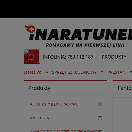
INFOLINIA: 789 112 187
PRODUKTY
»
»
Jesteś w:
SPRZĘT SZKOLENIOWY
PRESTAN
Produkty
Fanto
ALKOTESTY JEDNORAZOWE
(0)
ANESTEZJA
(7)
APARATY DO ĆWICZEŃ ODDECHOWYCH
(3)