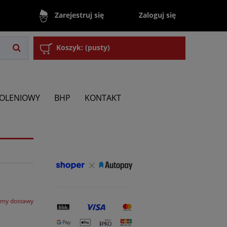
Zaloguj się
Zarejestruj się
Koszyk:
(pusty)
KOLENIOWY
BHP
KONTAKT
rmy dostawy