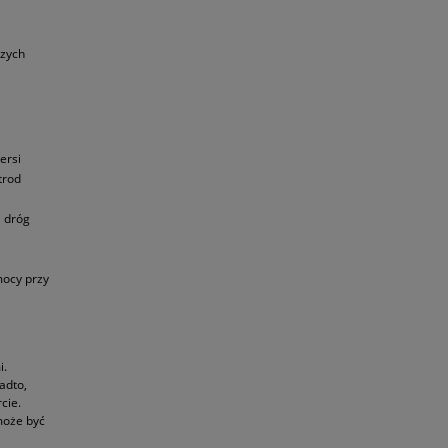
czych
ersi
trod
 dróg
mocy przy
i.
adto,
cie.
może być