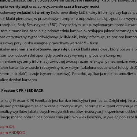
cisków
„masażu serca”, występowanie lub też nie
relaksacji
klatki piersiowej
,
osz
opnia
wentylacji
oraz sprecyzowanie
czasu bezczynności
budowany
wskaźnik świetlny
(kolorowe diody LED), który informuje czy kursant
iski klatki piersiowej w prawidłowym tempie i z odpowiednią siłą, zgodnie z wyty
ropejskiej Rady Resuscytacji (ERC). Przy każdym ucisku wykonanym przez kursan
 torsie manekina zapala się odpowiednia lampka określająca jakość ostatniego 
arakterystyczny sygnał dźwiękowy „
klik-klak
”, który informuje, że poziom kompres
ersiowej przy ucisku osiągnął prawidłową wartość 5 – 6 cm
ikalny
mechanizm dostosowujący siłę ucisku
klatki piersiowej, który pozwala 
rsantowi odpowiedni opór, gdy przekroczy wymagalny poziom kompresji
mienione systemy informacji zwrotnej tworzą razem efektywny mechanizm weryf
iałań kursanta w czasie rzeczywistym, w którym szkolona osoba widzi (diody LED)
ystem „klik-klak”) i czuje (system oporowy). Ponadto, aplikacja mobilna umożliwia
alizę działań kursanta
a Prestan CPR FEEDBACK
plikacji Prestan CPR Feedback jest bardzo intuicyjna i pomocna. Dzięki niej, instr
lę nad przebiegiem zajęć w czasie rzeczywistym, natomiast kursant otrzymuje 
 analizy wyników jakościowych wszystkich etapów resuscytacji krążeniowo-oddec
likację można pobrać bez ponoszenia jakichkolwiek kosztów, używając poniższe li
stem iOS
stem ANDROID