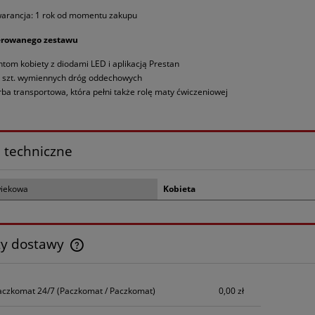
arancja: 1 rok od momentu zakupu
erowanego zestawu
ntom kobiety z diodami LED i aplikacją Prestan
 szt. wymiennych dróg oddechowych
rba transportowa, która pełni także rolę maty ćwiczeniowej
 techniczne
wiekowa
Kobieta
ty dostawy
Cena nie zawiera ewentualnych kosztów
aczkomat 24/7
(Paczkomat / Paczkomat)
0,00 zł
płatności