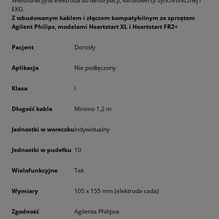
Wielofunkcyjna elektroda do defibrylacji, kardiowersji synchronicznej i
EKG.
Z wbudowanym kablem i złączem kompatybilnym ze sprzętem
Agilent Philips, modelami Heartstart XL i Heartstart FR2+
Pacjent
Dorosły
Aplikacja
Nie podłączony
Klasa
I
Długość kabla
Minimo 1,2 m
Jednostki w woreczku
Indywidualny
Jednostki w pudełku
10
Wielofunkcyjne
Tak
Wymiary
105 x 155 mm (elektroda cada)
Zgodność
Agilenta Philipsa