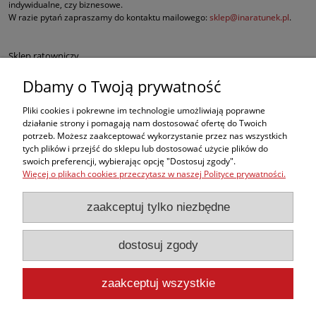
indywidualne, czy biznesowe.
W razie pytań zapraszamy do kontaktu mailowego:
sklep@inaratunek.pl
.
Sklep ratowniczy
Dbamy o Twoją prywatność
Defibrylatory AED
Pliki cookies i pokrewne im technologie umożliwiają poprawne
Fantomy RKO
działanie strony i pomagają nam dostosować ofertę do Twoich
potrzeb. Możesz zaakceptować wykorzystanie przez nas wszystkich
tych plików i przejść do sklepu lub dostosować użycie plików do
Sprzęt ratowniczy dla służb mundurowych
swoich preferencji, wybierając opcję "Dostosuj zgody".
Więcej o plikach cookies przeczytasz w naszej Polityce prywatności.
Apteczki pierwszej pomocy
zaakceptuj tylko niezbędne
BHP
dostosuj zgody
, ale w naszej ofercie znajdą Państwo także inne produkty medyczne
najwyższej jakości, takie jak sprzęt do ewakuacji czy nowoczesne środki do
opatrywania oparzeń i krwotoków.
zaakceptuj wszystkie
pokaż pełną wersję strony