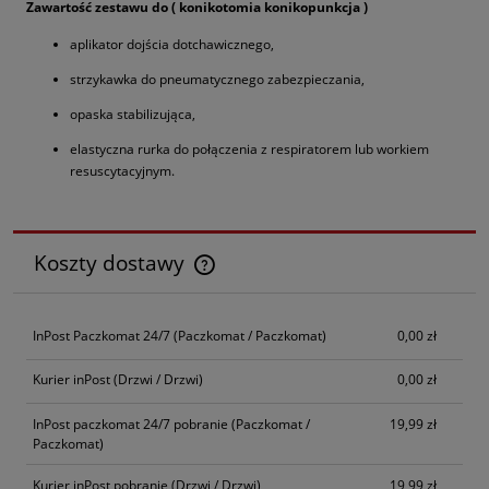
Zawartość zestawu do ( konikotomia konikopunkcja )
aplikator dojścia dotchawicznego,
strzykawka do pneumatycznego zabezpieczania,
opaska stabilizująca,
elastyczna rurka do połączenia z respiratorem lub workiem
resuscytacyjnym.
Koszty dostawy
Cena nie zawiera ewentualnych kosztów płatności
InPost Paczkomat 24/7
(Paczkomat / Paczkomat)
0,00 zł
Kurier inPost
(Drzwi / Drzwi)
0,00 zł
InPost paczkomat 24/7 pobranie
(Paczkomat /
19,99 zł
Paczkomat)
Kurier inPost pobranie
(Drzwi / Drzwi)
19,99 zł