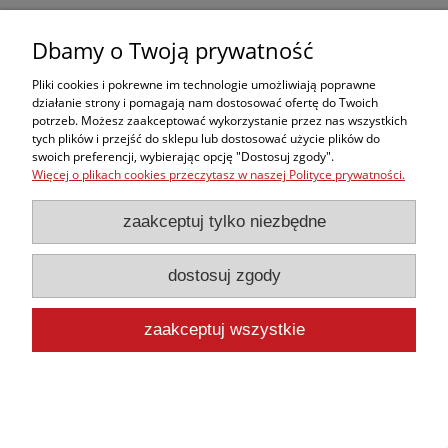
Dbamy o Twoją prywatność
Cewnik FOLEY dwudrożny lateksowy CH22
Pliki cookies i pokrewne im technologie umożliwiają poprawne
działanie strony i pomagają nam dostosować ofertę do Twoich
2,45 zł
potrzeb. Możesz zaakceptować wykorzystanie przez nas wszystkich
2,27 zł
tych plików i przejść do sklepu lub dostosować użycie plików do
Cena netto:
swoich preferencji, wybierając opcję "Dostosuj zgody".
do koszyka
Więcej o plikach cookies przeczytasz w naszej Polityce prywatności.
zaakceptuj tylko niezbędne
dostosuj zgody
Chusta trójkątna bawełna niejałowa plus 2 agrafki.
zaakceptuj wszystkie
4,00 zł
3,70 zł
Cena netto:
do koszyka