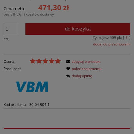
471,30 zł
Cena netto:
bez 8% VAT i kosztów dostawy
do koszyka
Zyskujesz
509
pkt [
?
]
szt.
dodaj do przechowalni
Ocena:
zapytaj o produkt
Producent:
poleć znajomemu
dodaj opinię
Kod produktu:
30-04-904-1