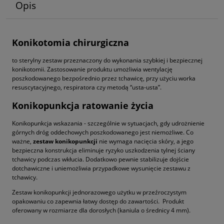
Opis
Konikotomia chirurgiczna
to sterylny zestaw przeznaczony do wykonania szybkiej i bezpiecznej
konikotomii. Zastosowanie produktu umożliwia wentylację
poszkodowanego bezpośrednio przez tchawicę, przy użyciu worka
resuscytacyjnego, respiratora czy metodą “usta-usta”.
Konikopunkcja ratowanie życia
Konikopunkcja wskazania - szczególnie w sytuacjach, gdy udrożnienie
górnych dróg oddechowych poszkodowanego jest niemożliwe. Co
ważne,
zestaw konikopunkcji
nie wymaga nacięcia skóry, a jego
bezpieczna konstrukcja eliminuje ryzyko uszkodzenia tylnej ściany
tchawicy podczas wkłucia. Dodatkowo pewnie stabilizuje dojście
dotchawiczne i uniemożliwia przypadkowe wysunięcie zestawu z
tchawicy.
Zestaw konikopunkcji jednorazowego użytku w przeźroczystym
opakowaniu co zapewnia łatwy dostęp do zawartości. Produkt
oferowany w rozmiarze dla dorosłych (kaniula o średnicy 4 mm).