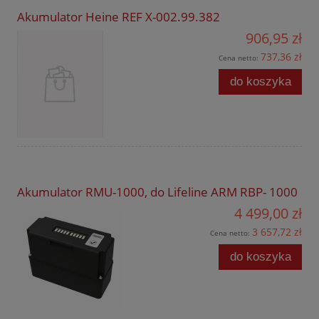
Akumulator Heine REF X-002.99.382
906,95 zł
737,36 zł
Cena netto:
do koszyka
Akumulator RMU-1000, do Lifeline ARM RBP- 1000
4 499,00 zł
3 657,72 zł
Cena netto:
do koszyka