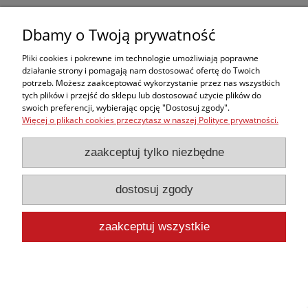
Dbamy o Twoją prywatność
Pliki cookies i pokrewne im technologie umożliwiają poprawne
Cewnik do odsysania górnych dróg oddechowych
działanie strony i pomagają nam dostosować ofertę do Twoich
potrzeb. Możesz zaakceptować wykorzystanie przez nas wszystkich
100 szt
tych plików i przejść do sklepu lub dostosować użycie plików do
69,00 zł
swoich preferencji, wybierając opcję "Dostosuj zgody".
Więcej o plikach cookies przeczytasz w naszej Polityce prywatności.
63,89 zł
Cena netto:
do koszyka
zaakceptuj tylko niezbędne
dostosuj zgody
zaakceptuj wszystkie
Cewnik FOLEY dwudrożny lateksowy CH16
2,45 zł
2,27 zł
Cena netto:
do koszyka