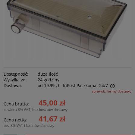
Dostępność:
duża ilość
Wysyłka w:
24 godziny
Dostawa:
od 19,99 zł
- InPost Paczkomat 24/7
sprawdź formy dostawy
Cena nie zawiera ewentualnych kosztów płatności
45,00 zł
Cena brutto:
zawiera 8% VAT, bez kosztów dostawy
41,67 zł
Cena netto:
bez 8% VAT i kosztów dostawy