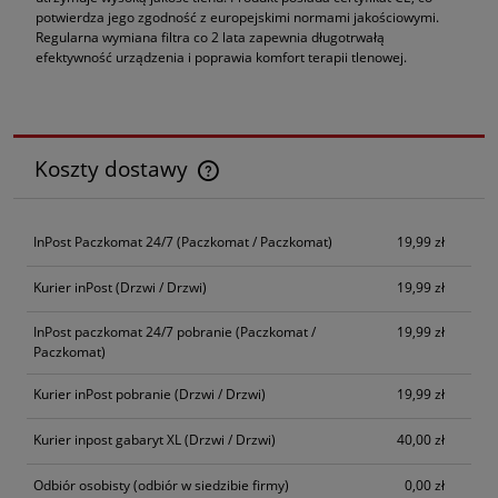
potwierdza jego zgodność z europejskimi normami jakościowymi.
Regularna wymiana filtra co 2 lata zapewnia długotrwałą
efektywność urządzenia i poprawia komfort terapii tlenowej.
Koszty dostawy
Cena nie zawiera ewentualnych kosztów płatności
InPost Paczkomat 24/7
(Paczkomat / Paczkomat)
19,99 zł
Kurier inPost
(Drzwi / Drzwi)
19,99 zł
InPost paczkomat 24/7 pobranie
(Paczkomat /
19,99 zł
Paczkomat)
Kurier inPost pobranie
(Drzwi / Drzwi)
19,99 zł
Kurier inpost gabaryt XL
(Drzwi / Drzwi)
40,00 zł
Odbiór osobisty
(odbiór w siedzibie firmy)
0,00 zł