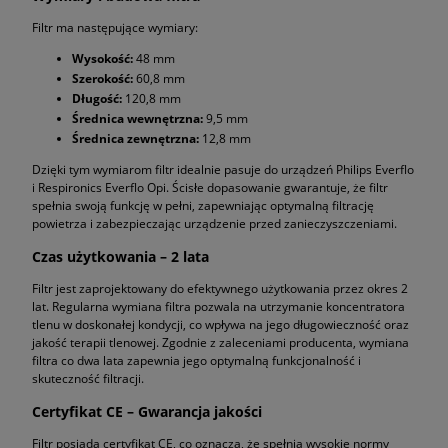
Filtr ma następujące wymiary:
Wysokość:
48 mm
Szerokość:
60,8 mm
Długość:
120,8 mm
Średnica wewnętrzna:
9,5 mm
Średnica zewnętrzna:
12,8 mm
Dzięki tym wymiarom filtr idealnie pasuje do urządzeń Philips Everflo
i Respironics Everflo Opi. Ścisłe dopasowanie gwarantuje, że filtr
spełnia swoją funkcję w pełni, zapewniając optymalną filtrację
powietrza i zabezpieczając urządzenie przed zanieczyszczeniami.
Czas użytkowania – 2 lata
Filtr jest zaprojektowany do efektywnego użytkowania przez okres 2
lat. Regularna wymiana filtra pozwala na utrzymanie koncentratora
tlenu w doskonałej kondycji, co wpływa na jego długowieczność oraz
jakość terapii tlenowej. Zgodnie z zaleceniami producenta, wymiana
filtra co dwa lata zapewnia jego optymalną funkcjonalność i
skuteczność filtracji.
Certyfikat CE – Gwarancja jakości
Filtr posiada certyfikat CE, co oznacza, że spełnia wysokie normy