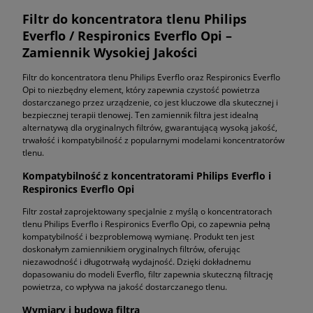
Filtr do koncentratora tlenu Philips
Everflo / Respironics Everflo Opi –
Zamiennik Wysokiej Jakości
Filtr do koncentratora tlenu Philips Everflo oraz Respironics Everflo
Opi to niezbędny element, który zapewnia czystość powietrza
dostarczanego przez urządzenie, co jest kluczowe dla skutecznej i
bezpiecznej terapii tlenowej. Ten zamiennik filtra jest idealną
alternatywą dla oryginalnych filtrów, gwarantującą wysoką jakość,
trwałość i kompatybilność z popularnymi modelami koncentratorów
tlenu.
Kompatybilność z koncentratorami Philips Everflo i
Respironics Everflo Opi
Filtr został zaprojektowany specjalnie z myślą o koncentratorach
tlenu Philips Everflo i Respironics Everflo Opi, co zapewnia pełną
kompatybilność i bezproblemową wymianę. Produkt ten jest
doskonałym zamiennikiem oryginalnych filtrów, oferując
niezawodność i długotrwałą wydajność. Dzięki dokładnemu
dopasowaniu do modeli Everflo, filtr zapewnia skuteczną filtrację
powietrza, co wpływa na jakość dostarczanego tlenu.
Wymiary i budowa filtra