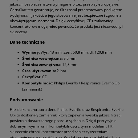
jakości i bezpieczeństwa wymagane przez przepisy europejskie.
Certyfikat ten gwarantuje, że filtr został przetestowany pod kątem
wydajności i jakości, a jego stosowanie jest bezpieczne i zgodne z
obowiązującymi normami. Dzięki certyfikacji CE użytkownicy
koncentratorów mogą mieć pewność, że produkt jest niezawodny i
skuteczny.
Dane techniczne
Wymiary:
Wys. 48 mm; szer. 60,8 mm; dł. 120,8 mm
Średnica wewnętrzna:
9,5 mm
Średnica zewnętrzna:
12,8 mm
Czas użytkowania:
2 lata
Certyfikat:
CE
Kompatybilność:
Philips Everflo / Respironics Everflo Opi
(zamiennik)
Podsumowanie
Filtr do koncentratora tlenu Philips Everflo oraz Respironics Everflo
Opi to doskonały zamiennik, który zapewnia wysoką jakość filtracji
powietrza dostarczanego przez urządzenie. Dzięki precyzyjnie
dobranym wymiarom i kompatybilności z tymi modelami, filtr
skutecznie chroni koncentrator przed zanieczyszczeniami i
utrzymuje wysoką jakość tlenu. Produkt posiada certyfikat CE, co