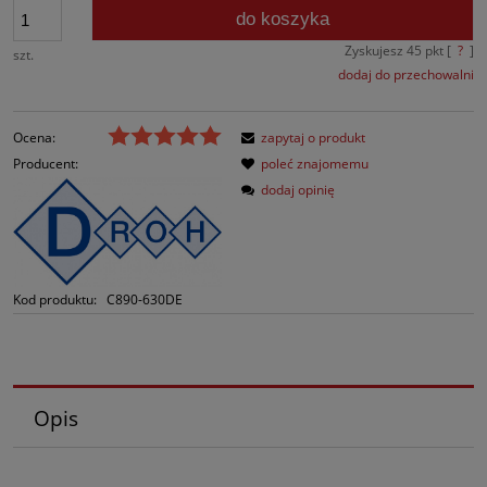
do koszyka
Zyskujesz
45
pkt [
?
]
szt.
dodaj do przechowalni
Ocena:
zapytaj o produkt
Producent:
poleć znajomemu
dodaj opinię
Kod produktu:
C890-630DE
Opis