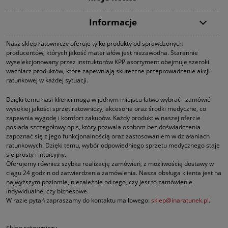
Informacje
Nasz sklep ratowniczy oferuje tylko produkty od sprawdzonych
producentów, których jakość materiałów jest niezawodna. Starannie
wyselekcjonowany przez instruktorów KPP asortyment obejmuje szeroki
wachlarz produktów, które zapewniają skuteczne przeprowadzenie akcji
ratunkowej w każdej sytuacji.
Dzięki temu nasi klienci mogą w jednym miejscu łatwo wybrać i zamówić
wysokiej jakości sprzęt ratowniczy, akcesoria oraz środki medyczne, co
zapewnia wygodę i komfort zakupów. Każdy produkt w naszej ofercie
posiada szczegółowy opis, który pozwala osobom bez doświadczenia
zapoznać się z jego funkcjonalnością oraz zastosowaniem w działaniach
ratunkowych. Dzięki temu, wybór odpowiedniego sprzętu medycznego staje
się prosty i intuicyjny.
Oferujemy również szybka realizację zamówień, z możliwością dostawy w
ciągu 24 godzin od zatwierdzenia zamówienia. Nasza obsługa klienta jest na
najwyższym poziomie, niezależnie od tego, czy jest to zamówienie
indywidualne, czy biznesowe.
W razie pytań zapraszamy do kontaktu mailowego:
sklep@inaratunek.pl
.
Sklep ratowniczy