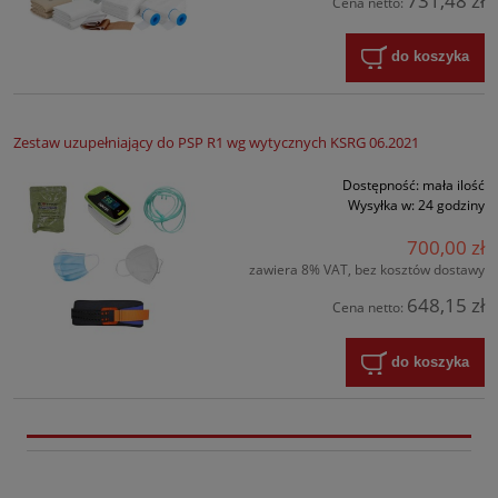
731,48 zł
Cena netto:
do koszyka
Zestaw uzupełniający do PSP R1 wg wytycznych KSRG 06.2021
Dostępność:
mała ilość
Wysyłka w:
24 godziny
700,00 zł
zawiera 8% VAT, bez kosztów dostawy
648,15 zł
Cena netto:
do koszyka