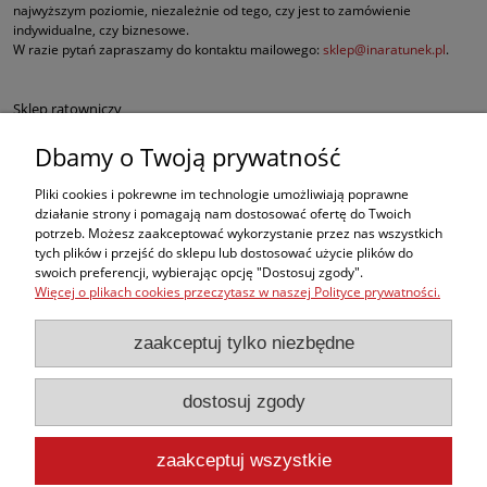
najwyższym poziomie, niezależnie od tego, czy jest to zamówienie
indywidualne, czy biznesowe.
W razie pytań zapraszamy do kontaktu mailowego:
sklep@inaratunek.pl
.
Sklep ratowniczy
Dbamy o Twoją prywatność
Defibrylatory AED
Pliki cookies i pokrewne im technologie umożliwiają poprawne
Fantomy RKO
działanie strony i pomagają nam dostosować ofertę do Twoich
potrzeb. Możesz zaakceptować wykorzystanie przez nas wszystkich
tych plików i przejść do sklepu lub dostosować użycie plików do
Sprzęt ratowniczy dla służb mundurowych
swoich preferencji, wybierając opcję "Dostosuj zgody".
Więcej o plikach cookies przeczytasz w naszej Polityce prywatności.
Apteczki pierwszej pomocy
zaakceptuj tylko niezbędne
BHP
dostosuj zgody
, ale w naszej ofercie znajdą Państwo także inne produkty medyczne
najwyższej jakości, takie jak sprzęt do ewakuacji czy nowoczesne środki do
opatrywania oparzeń i krwotoków.
zaakceptuj wszystkie