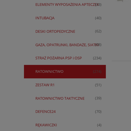
ELEMENTY WYPOSAŻENIA APTECZEK
(33)
INTUBACJA
(40)
DESKI ORTOPEDYCZNE
(62)
GAZA, OPATRUNKI, BANDAŻE, SIATKI
(98)
STRAŻ POŻARNA PSP i OSP
(234)
RATOWNICTWO
(274)
ZESTAW R1
(51)
RATOWNICTWO TAKTYCZNE
(39)
DEFENCE24
(70)
RĘKAWICZKI
(4)