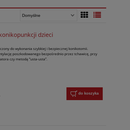
konikopunkcji dzieci
czony do wykonania szybkiej i bezpiecznej konikotomii.
tylację poszkodowanego bezpośrednio przez tchawicę, przy
atora czy metodą “usta-usta”.
do koszyka
y