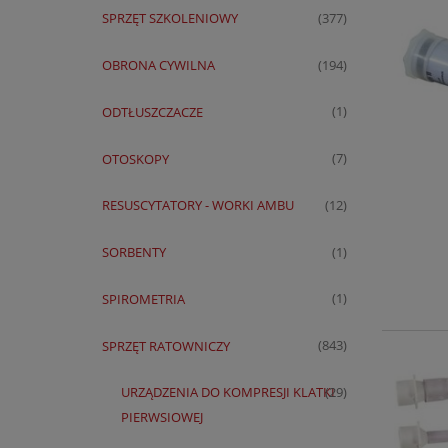
SPRZĘT SZKOLENIOWY
(377)
OBRONA CYWILNA
(194)
ODTŁUSZCZACZE
(1)
OTOSKOPY
(7)
RESUSCYTATORY - WORKI AMBU
(12)
SORBENTY
(1)
SPIROMETRIA
(1)
SPRZĘT RATOWNICZY
(843)
URZĄDZENIA DO KOMPRESJI KLATKI
(29)
PIERWSIOWEJ