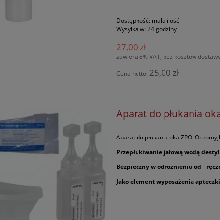
Dostępność:
mała ilość
Wysyłka w:
24 godziny
27,00 zł
zawiera 8% VAT, bez kosztów dostaw
25,00 zł
Cena netto:
Aparat do płukania ok
Aparat do płukania oka ZPO. O
czomyj
Przepłukiwanie jałową wodą destyl
Bezpieczny w odróżnieniu od `ręc
Jako element wyposażenia apteczki