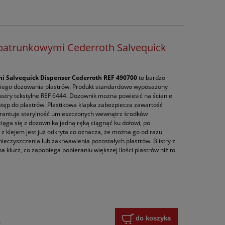
opatrunkowymi Cederroth Salvequick
i Salvequick Dispenser
Cederroth REF 490700
to bardzo
iego dozowania plastrów.
Produkt standardowo wyposażony
Plastry tekstylne REF 6444. Dozownik można powiesić na ścianie
stęp do plastrów. Plastikowa klapka zabezpiecza zawartość
rantuje sterylność umieszczonych wewnątrz środków
ąga się z dozownika jedną ręką ciągnąć ku dołowi, po
ć z klejem jest już odkryta co oznacza, że można go od razu
ieczyszczenia lub zakrwawienia pozostałych plastrów. Blistry z
 klucz, co zapobiega pobieraniu większej ilości plastrów niż to
do koszyka
y