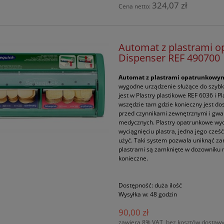
324,07 zł
Cena netto:
Automat z plastrami 
Dispenser REF 490700
Automat z plastrami opatrunkowym
wygodne urządzenie służące do szybk
jest w Plastry plastikowe REF 6036 i 
wszędzie tam gdzie konieczny jest do
przed czynnikami zewnętrznymi i gwa
medycznych. Plastry opatrunkowe wyci
wyciągnięciu plastra, jedna jego cześ
użyć. Taki system pozwala uniknąć zan
plastrami są zamknięte w dozowniku na
konieczne.
Dostępność:
duża ilość
Wysyłka w:
48 godzin
90,00 zł
zawiera 8% VAT, bez kosztów dostaw