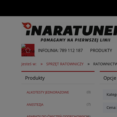
INFOLINIA: 789 112 187
PRODUKTY
»
»
Jesteś w:
SPRZĘT RATOWNICZY
RATOWNICT
Produkty
Opcje
ALKOTESTY JEDNORAZOWE
(0)
Kate
ANESTEZJA
(7)
Cena:
APARATY DO ĆWICZEŃ ODDECHOWYCH
(3)