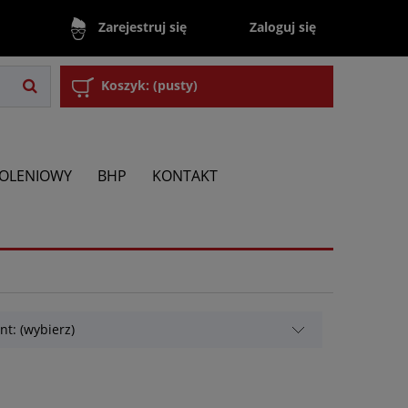
Zaloguj się
Zarejestruj się
Koszyk:
(pusty)
KOLENIOWY
BHP
KONTAKT
t: (wybierz)