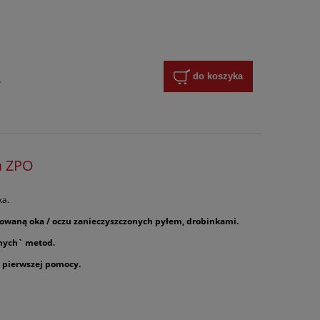
do koszyka
y
a ZPO
ka.
owaną oka / oczu zanieczyszczonych pyłem, drobinkami.
znych` metod.
 pierwszej pomocy.