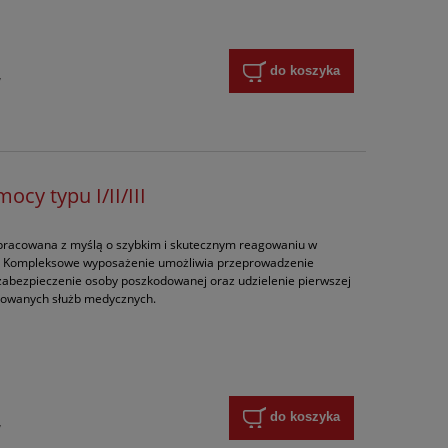
do koszyka
y
cy typu I/II/III
pracowana z myślą o szybkim i skutecznym reagowaniu w
ia. Kompleksowe wyposażenie umożliwia przeprowadzenie
zabezpieczenie osoby poszkodowanej oraz udzielenie pierwszej
kowanych służb medycznych.
do koszyka
y