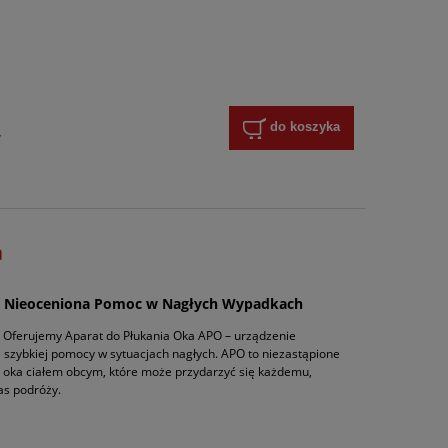
do koszyka
y
a
– Nieoceniona Pomoc w Nagłych Wypadkach
! Oferujemy Aparat do Płukania Oka APO – urządzenie
i szybkiej pomocy w sytuacjach nagłych. APO to niezastąpione
 oka ciałem obcym, które może przydarzyć się każdemu,
as podróży.