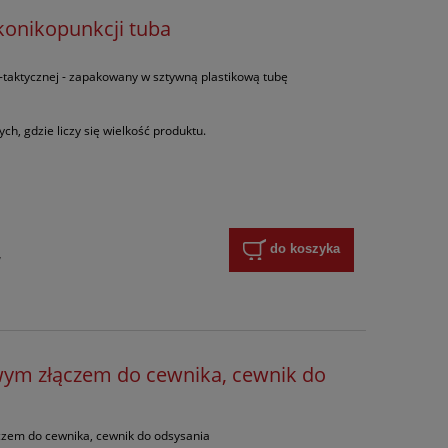
konikopunkcji tuba
j-taktycznej - zapakowany w sztywną plastikową tubę
ch, gdzie liczy się wielkość produktu.
do koszyka
y
wym złączem do cewnika, cewnik do
zem do cewnika, cewnik do odsysania