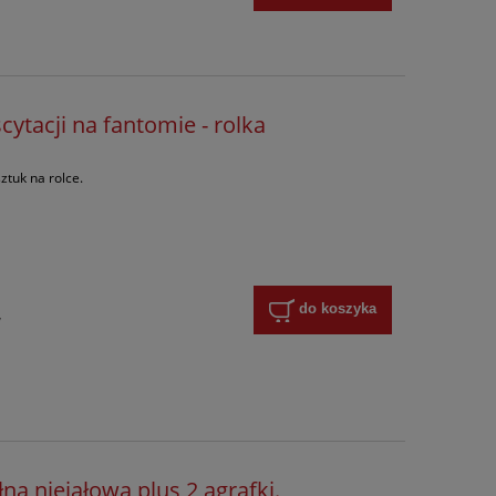
cytacji na fantomie - rolka
ztuk na rolce.
do koszyka
y
na niejałowa plus 2 agrafki.