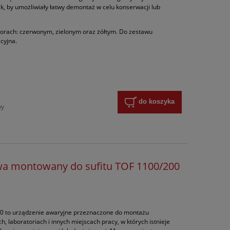
, by umożliwiały łatwy demontaż w celu konserwacji lub
lorach: czerwonym, zielonym oraz żółtym. Do zestawu
acyjna.
do koszyka
wy
wa montowany do sufitu TOF 1100/200
00 to urządzenie awaryjne przeznaczone do montażu
 laboratoriach i innych miejscach pracy, w których istnieje