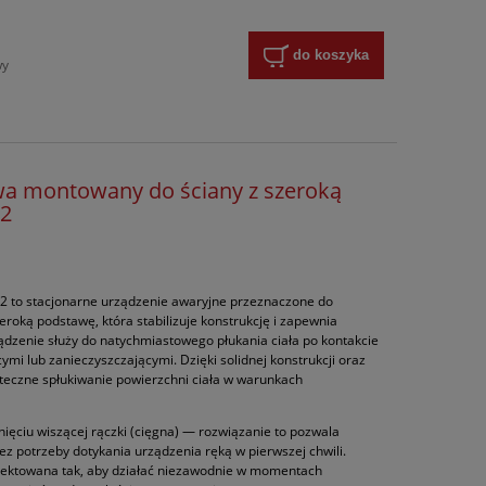
do koszyka
wy
wa montowany do ściany z szeroką
52
2 to stacjonarne urządzenie awaryjne przeznaczone do
zeroką podstawę, która stabilizuje konstrukcję i zapewnia
zenie służy do natychmiastowego płukania ciała po kontakcie
mi lub zanieczyszczającymi. Dzięki solidnej konstrukcji oraz
teczne spłukiwanie powierzchni ciała w warunkach
ęciu wiszącej rączki (cięgna) — rozwiązanie to pozwala
ez potrzeby dotykania urządzenia ręką w pierwszej chwili.
ojektowana tak, aby działać niezawodnie w momentach