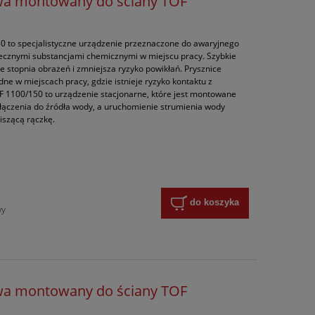
twa montowany do ściany TOF
0 to specjalistyczne urządzenie przeznaczone do awaryjnego
piecznymi substancjami chemicznymi w miejscu pracy. Szybkie
e stopnia obrażeń i zmniejsza ryzyko powikłań. Prysznice
ne w miejscach pracy, gdzie istnieje ryzyko kontaktu z
 1100/150 to urządzenie stacjonarne, które jest montowane
ączenia do źródła wody, a uruchomienie strumienia wody
iszącą rączkę.
do koszyka
wy
twa montowany do ściany TOF