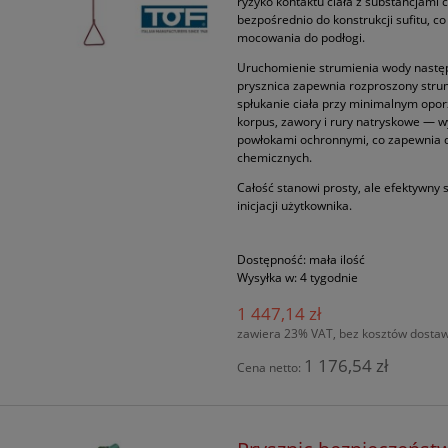
ryzyko kontaktu ciała z substancjami
bezpośrednio do konstrukcji sufitu, 
mocowania do podłogi.
Uruchomienie strumienia wody następu
prysznica zapewnia rozproszony stru
spłukanie ciała przy minimalnym opo
korpus, zawory i rury natryskowe — 
powłokami ochronnymi, co zapewnia 
chemicznych.
Całość stanowi prosty, ale efektywny 
inicjacji użytkownika.
Dostępność:
mała ilość
Wysyłka w:
4 tygodnie
1 447,14 zł
zawiera 23% VAT, bez kosztów dosta
1 176,54 zł
Cena netto: