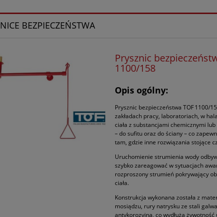
NICE BEZPIECZEŃSTWA
Prysznic bezpieczeńst
1100/158
Opis ogólny:
Prysznic bezpieczeństwa TOF 1100/15
zakładach pracy, laboratoriach, w ha
ciała z substancjami chemicznymi lub
– do sufitu oraz do ściany – co zapew
tam, gdzie inne rozwiązania stojące c
Uruchomienie strumienia wody odbywa
szybko zareagować w sytuacjach awar
rozproszony strumień pokrywający ob
ciała.
Konstrukcja wykonana została z mater
mosiądzu, rury natrysku ze stali gal
antykorozyjną, co wydłuża żywotność