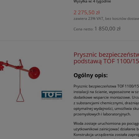
Wysyłka w:
4 tygodnie
2 275,50 zł
zawiera 23% VAT, bez kosztów dosta
1 850,00 zł
Cena netto:
Prysznic bezpieczeńst
podstawą TOF 1100/1
Ogólny opis:
Prysznic bezpieczeństwa TOF 1100/15
instalacji na ścianie, wyposażone w s
dodatkowe wsparcie montażowe. Urząd
z substancjami chemicznymi, drażniący
optymalnej wydajności, umożliwia sku
przemysłowych i laboratoryjnych.
Woda zostaje uruchomiona po pociągni
użytkownikowi zainicjować działanie b
Konstrukcja urządzenia została zapr