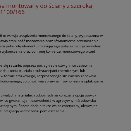
wa montowany do ściany z szeroką
 1100/166
66 to wersja urządzenia montowanego do ściany, wyposażona w
prawia stabilność mocowania oraz równomierne przenoszenie
zeta pełni rolę elementu maskującego połączenie z przewodem
ne wykończenie oraz ochronę kołnierza montażowego przed
 się ręcznie, poprzez pociągnięcie dźwigni, co zapewnia
adku kontaktu ciała z substancjami chemicznymi lub
 w formie stożkowego, rozproszonego strumienia zapewnia
szkodowanego, co umożliwia sprawne i równomierne spłukiwanie
 trwałych materiałach odpornych na korozję, z opcją powłok
ów, co gwarantuje niezawodność w agresywnym środowisku
toryjnym. Rozeta dodaje także walor estetyczny, ukrywając
 z integracją w otoczeniu pomieszczenia.