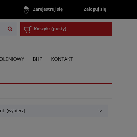
Zaloguj się
Zarejestruj się
Koszyk:
(pusty)
KOLENIOWY
BHP
KONTAKT
t: (wybierz)