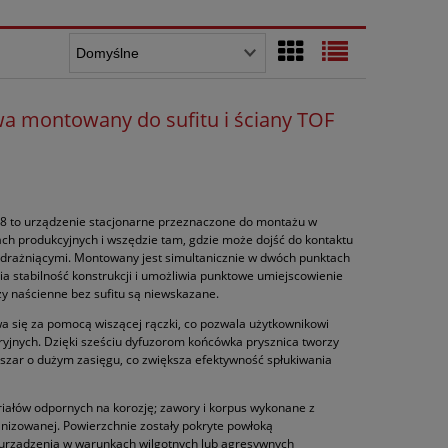
wa montowany do sufitu i ściany TOF
8 to urządzenie stacjonarne przeznaczone do montażu w
lach produkcyjnych i wszędzie tam, gdzie może dojść do kontaktu
 drażniącymi. Montowany jest simultanicznie w dwóch punktach
nia stabilność konstrukcji i umożliwia punktowe umiejscowienie
zy naścienne bez sufitu są niewskazane.
 się za pomocą wiszącej rączki, co pozwala użytkownikowi
yjnych. Dzięki sześciu dyfuzorom końcówka prysznica tworzy
szar o dużym zasięgu, co zwiększa efektywność spłukiwania
iałów odpornych na korozję; zawory i korpus wykonane z
wanizowanej. Powierzchnie zostały pokryte powłoką
 urządzenia w warunkach wilgotnych lub agresywnych