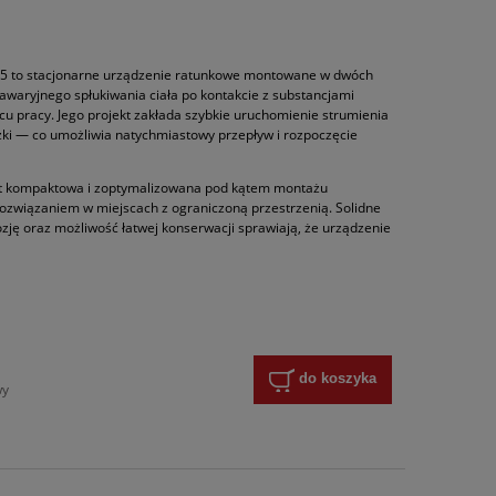
55 to stacjonarne urządzenie ratunkowe montowane w dwóch
awaryjnego spłukiwania ciała po kontakcie z substancjami
u pracy. Jego projekt zakłada szybkie uruchomienie strumienia
zki — co umożliwia natychmiastowy przepływ i rozpoczęcie
st kompaktowa i zoptymalizowana pod kątem montażu
ozwiązaniem w miejscach z ograniczoną przestrzenią. Solidne
zję oraz możliwość łatwej konserwacji sprawiają, że urządzenie
do koszyka
wy