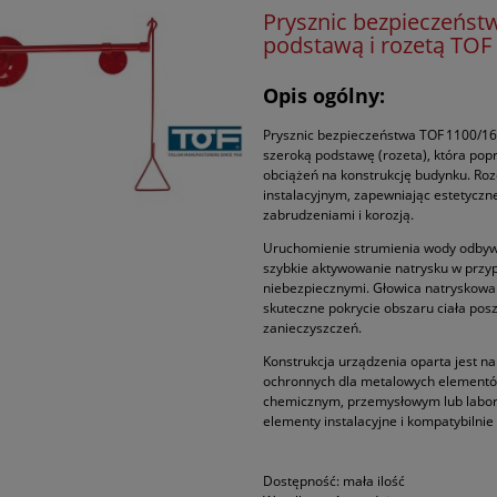
Prysznic bezpieczeńst
podstawą i rozetą TOF
Opis ogólny:
Prysznic bezpieczeństwa TOF 1100/1
szeroką podstawę (rozeta), która po
obciążeń na konstrukcję budynku. Ro
instalacyjnym, zapewniając estetycz
zabrudzeniami i korozją.
Uruchomienie strumienia wody odbywa
szybkie aktywowanie natrysku w przyp
niebezpiecznymi. Głowica natryskowa
skuteczne pokrycie obszaru ciała po
zanieczyszczeń.
Konstrukcja urządzenia oparta jest na
ochronnych dla metalowych element
chemicznym, przemysłowym lub labora
elementy instalacyjne i kompatybilnie
Dostępność:
mała ilość