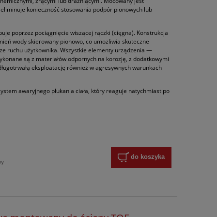
 chemicznymi, żrącymi lub drażniącymi. Mocowany jest
co eliminuje konieczność stosowania podpór pionowych lub
je poprzez pociągnięcie wiszącej rączki (cięgna). Konstrukcja
mień wody skierowany pionowo, co umożliwia skuteczne
rze ruchu użytkownika. Wszystkie elementy urządzenia —
wykonane są z materiałów odpornych na korozję, z dodatkowymi
długotrwałą eksploatację również w agresywnych warunkach
system awaryjnego płukania ciała, który reaguje natychmiast po
do koszyka
wy