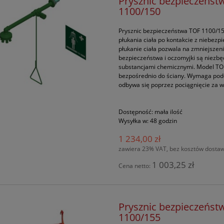
Prysznic bezpieczeńs
1100/150
Prysznic bezpieczeństwa TOF 1100/15
płukania ciała po kontakcie z niebez
płukanie ciała pozwala na zmniejszeni
bezpieczeństwa i oczomyjki są niezbęd
substancjami chemicznymi. Model TOF
bezpośrednio do ściany. Wymaga podł
odbywa się poprzez pociągnięcie za w
Dostępność:
mała ilość
Wysyłka w:
48 godzin
1 234,00 zł
zawiera 23% VAT, bez kosztów dosta
1 003,25 zł
Cena netto:
Prysznic bezpieczeńs
1100/155