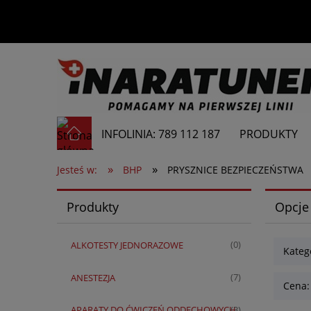
INFOLINIA: 789 112 187
PRODUKTY
»
»
Jesteś w:
BHP
PRYSZNICE BEZPIECZEŃSTWA
Produkty
Opcje
ALKOTESTY JEDNORAZOWE
(0)
Kateg
ANESTEZJA
(7)
Cena:
APARATY DO ĆWICZEŃ ODDECHOWYCH
(3)