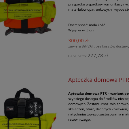
przypadku wypadków komunikacyjnych
materiałów opatrunkowych i wyposaż
Dostępność:
mała ilość
Wysyłka w:
3 dni
300,00 zł
zawiera 8% VAT, bez kosztów dostaw
277,78 zł
Cena netto:
Apteczka domowa PTR
Apteczka domowa PTR – wariant p
szybkiego dostępu do środków niezb
domowych. Zestaw umożliwia sprawne
skaleczeń, otarć, drobnych krwawień
natychmiastowego zastosowania mat
ratowniczego.