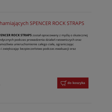
chamiających SPENCER ROCK STRAPS
PENCER ROCK STRAPS
został opracowany z myślą o skutecznej
opedycznych podczas prowadzenia działań ratowniczych oraz
możliwia unieruchomienie całego ciała, ograniczając
i zwiększając bezpieczeństwo podczas ewakuacji oraz
do koszyka
y