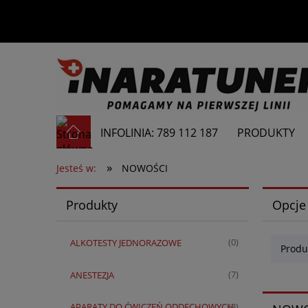
INFOLINIA: 789 112 187
PRODUKTY
»
Jesteś w:
NOWOŚCI
Produkty
Opcje
ALKOTESTY JEDNORAZOWE
(0)
Produ
ANESTEZJA
(7)
APARATY DO ĆWICZEŃ ODDECHOWYCH
(3)