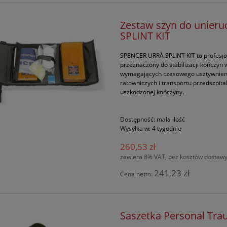
Zestaw szyn do unier
SPLINT KIT
SPENCER URRÀ SPLINT KIT to profesjo
przeznaczony do stabilizacji kończyn
wymagających czasowego usztywnienia
ratowniczych i transportu przedszpit
uszkodzonej kończyny.
Dostępność:
mała ilość
Wysyłka w:
4 tygodnie
260,53 zł
zawiera 8% VAT, bez kosztów dostaw
241,23 zł
Cena netto:
Saszetka Personal Tra