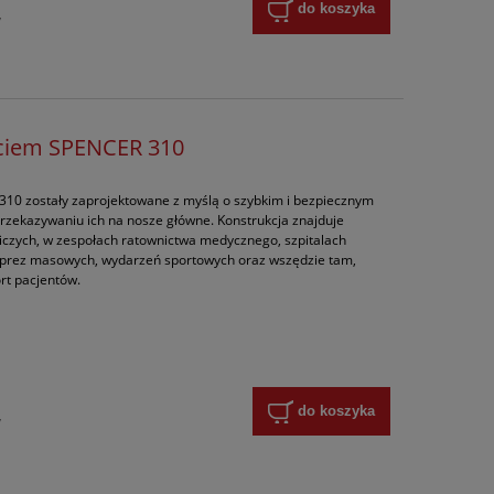
do koszyka
y
rciem SPENCER 310
10 zostały zaprojektowane z myślą o szybkim i bezpiecznym
zekazywaniu ich na nosze główne. Konstrukcja znajduje
iczych, w zespołach ratownictwa medycznego, szpitalach
mprez masowych, wydarzeń sportowych oraz wszędzie tam,
rt pacjentów.
do koszyka
y