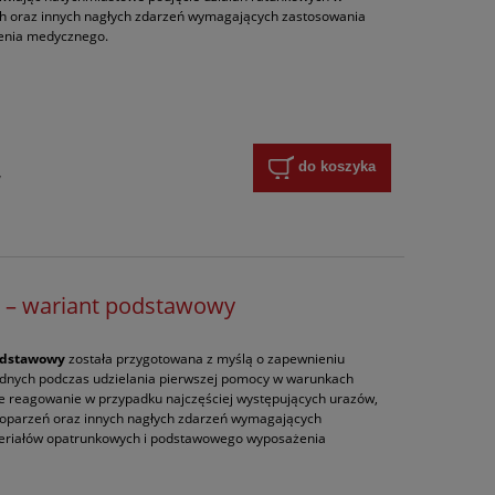
 oraz innych nagłych zdarzeń wymagających zastosowania
enia medycznego.
do koszyka
y
 – wariant podstawowy
odstawowy
została przygotowana z myślą o zapewnieniu
ędnych podczas udzielania pierwszej pomocy w warunkach
 reagowanie w przypadku najczęściej występujących urazów,
, oparzeń oraz innych nagłych zdarzeń wymagających
eriałów opatrunkowych i podstawowego wyposażenia