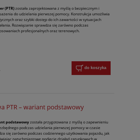
er (PTR)
została zaprojektowana z myślą o bezpiecznym i
żenia do udzielania pierwszej pomocy. Konstrukcja umożliwia
cznych oraz szybki dostęp do ich zawartości w sytuacjach
łania. Rozwiązanie sprawdza się zarówno podczas
tosowaniach profesjonalnych oraz terenowych.
do koszyka
y
a PTR – wariant podstawowy
ant podstawowy
została przygotowana z myślą o zapewnieniu
ezbędnego podczas udzielania pierwszej pomocy w czasie
a się zarówno podczas codziennego użytkowania pojazdu, jak
liwiając natychmiastowe podjęcie działań ratunkowych w