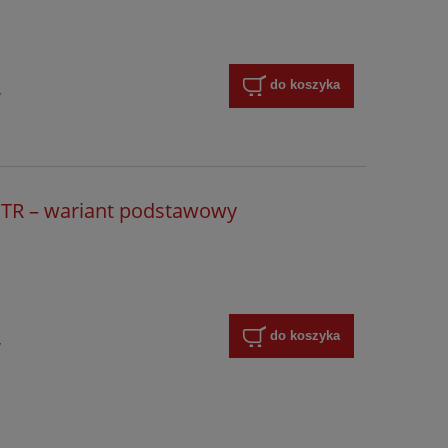
do koszyka
y
PTR – wariant podstawowy
do koszyka
y