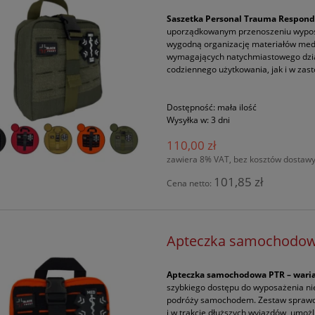
Saszetka Personal Trauma Respond
uporządkowanym przenoszeniu wyposa
wygodną organizację materiałów medy
wymagających natychmiastowego dzia
codziennego użytkowania, jak i w zas
Dostępność:
mała ilość
Wysyłka w:
3 dni
110,00 zł
zawiera 8% VAT, bez kosztów dostaw
101,85 zł
Cena netto:
Apteczka samochodow
Apteczka samochodowa PTR – wari
szybkiego dostępu do wyposażenia ni
podróży samochodem. Zestaw sprawdz
i w trakcie dłuższych wyjazdów, umoż