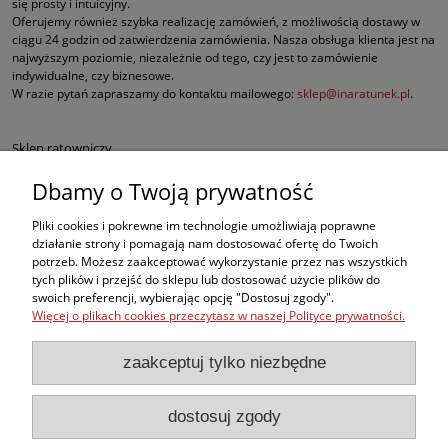
się prosty i intuicyjny.
Oferujemy również szybka realizację zamówień, z możliwością dostawy w
ciągu 24 godzin od zatwierdzenia zamówienia. Nasza obsługa klienta jest na
najwyższym poziomie, niezależnie od tego, czy jest to zamówienie
indywidualne, czy biznesowe.
W razie pytań zapraszamy do kontaktu mailowego:
sklep@inaratunek.pl
.
Sklep ratowniczy
Dbamy o Twoją prywatność
Defibrylatory AED
Pliki cookies i pokrewne im technologie umożliwiają poprawne
Fantomy RKO
działanie strony i pomagają nam dostosować ofertę do Twoich
potrzeb. Możesz zaakceptować wykorzystanie przez nas wszystkich
tych plików i przejść do sklepu lub dostosować użycie plików do
Sprzęt ratowniczy dla służb mundurowych
swoich preferencji, wybierając opcję "Dostosuj zgody".
Więcej o plikach cookies przeczytasz w naszej Polityce prywatności.
Apteczki pierwszej pomocy
zaakceptuj tylko niezbędne
BHP
dostosuj zgody
, ale w naszej ofercie znajdą Państwo także inne produkty medyczne
najwyższej jakości, takie jak sprzęt do ewakuacji czy nowoczesne środki do