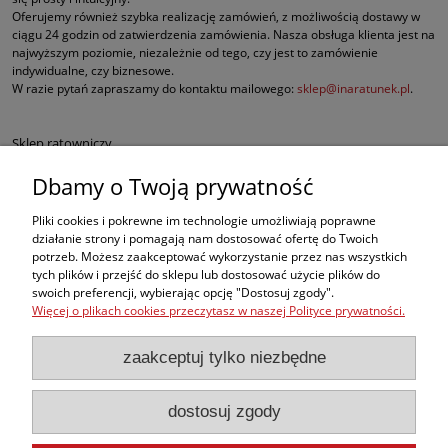
Oferujemy również szybka realizację zamówień, z możliwością dostawy w
ciągu 24 godzin od zatwierdzenia zamówienia. Nasza obsługa klienta jest na
najwyższym poziomie, niezależnie od tego, czy jest to zamówienie
indywidualne, czy biznesowe.
W razie pytań zapraszamy do kontaktu mailowego:
sklep@inaratunek.pl
.
Sklep ratowniczy
Dbamy o Twoją prywatność
Defibrylatory AED
Pliki cookies i pokrewne im technologie umożliwiają poprawne
Fantomy RKO
działanie strony i pomagają nam dostosować ofertę do Twoich
potrzeb. Możesz zaakceptować wykorzystanie przez nas wszystkich
tych plików i przejść do sklepu lub dostosować użycie plików do
Sprzęt ratowniczy dla służb mundurowych
swoich preferencji, wybierając opcję "Dostosuj zgody".
Więcej o plikach cookies przeczytasz w naszej Polityce prywatności.
Apteczki pierwszej pomocy
zaakceptuj tylko niezbędne
BHP
dostosuj zgody
, ale w naszej ofercie znajdą Państwo także inne produkty medyczne
najwyższej jakości, takie jak sprzęt do ewakuacji czy nowoczesne środki do