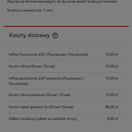
Złączka do drenów tlenowych, do łączenia dwóch krótszych drenów.
Średnica zewnętrzna: 7 mm
Koszty dostawy
Cena nie zawiera ewentualnych kosztów płatności
InPost Paczkomat 24/7
(Paczkomat / Paczkomat)
19,99 zł
Kurier inPost
(Drzwi / Drzwi)
19,99 zł
InPost paczkomat 24/7 pobranie
(Paczkomat /
19,99 zł
Paczkomat)
Kurier inPost pobranie
(Drzwi / Drzwi)
19,99 zł
Kurier inpost gabaryt XL
(Drzwi / Drzwi)
40,00 zł
Odbiór osobisty
(odbiór w siedzibie firmy)
0,00 zł