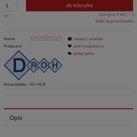
do koszyka
Zyskujesz
4
pkt [
?
]
szt.
dodaj do przechowalni
Ocena:
zapytaj o produkt
Producent:
poleć znajomemu
dodaj opinię
Kod produktu:
02-145-B
Opis