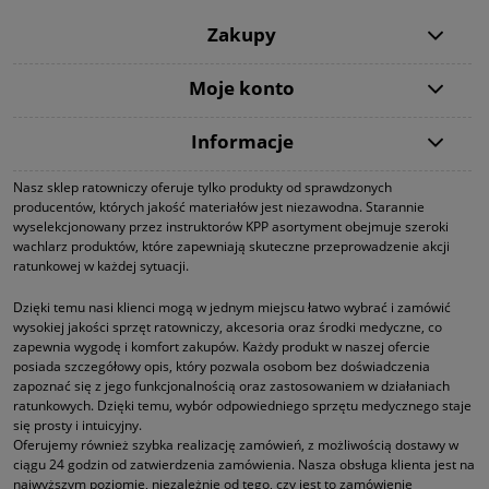
Zakupy
Moje konto
Informacje
Nasz sklep ratowniczy oferuje tylko produkty od sprawdzonych
producentów, których jakość materiałów jest niezawodna. Starannie
wyselekcjonowany przez instruktorów KPP asortyment obejmuje szeroki
wachlarz produktów, które zapewniają skuteczne przeprowadzenie akcji
ratunkowej w każdej sytuacji.
Dzięki temu nasi klienci mogą w jednym miejscu łatwo wybrać i zamówić
wysokiej jakości sprzęt ratowniczy, akcesoria oraz środki medyczne, co
zapewnia wygodę i komfort zakupów. Każdy produkt w naszej ofercie
posiada szczegółowy opis, który pozwala osobom bez doświadczenia
zapoznać się z jego funkcjonalnością oraz zastosowaniem w działaniach
ratunkowych. Dzięki temu, wybór odpowiedniego sprzętu medycznego staje
się prosty i intuicyjny.
Oferujemy również szybka realizację zamówień, z możliwością dostawy w
ciągu 24 godzin od zatwierdzenia zamówienia. Nasza obsługa klienta jest na
najwyższym poziomie, niezależnie od tego, czy jest to zamówienie