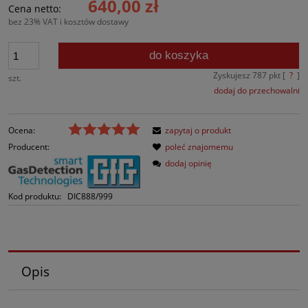
640,00 zł
Cena netto:
bez 23% VAT i kosztów dostawy
do koszyka
Zyskujesz
787
pkt [
?
]
szt.
dodaj do przechowalni
Ocena:
zapytaj o produkt
Producent:
poleć znajomemu
dodaj opinię
Kod produktu:
DIC888/999
Opis