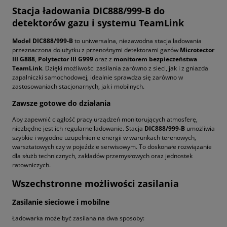
Stacja ładowania DIC888/999-B do
detektorów gazu i systemu TeamLink
Model DIC888/999-B
to uniwersalna, niezawodna stacja ładowania
przeznaczona do użytku z przenośnymi detektorami gazów
Microtector
III G888
,
Polytector III G999
oraz z
monitorem bezpieczeństwa
TeamLink
. Dzięki możliwości zasilania zarówno z sieci, jak i z gniazda
zapalniczki samochodowej, idealnie sprawdza się zarówno w
zastosowaniach stacjonarnych, jak i mobilnych.
Zawsze gotowe do działania
Aby zapewnić ciągłość pracy urządzeń monitorujących atmosferę,
niezbędne jest ich regularne ładowanie. Stacja
DIC888/999-B
umożliwia
szybkie i wygodne uzupełnienie energii w warunkach terenowych,
warsztatowych czy w pojeździe serwisowym. To doskonałe rozwiązanie
dla służb technicznych, zakładów przemysłowych oraz jednostek
ratowniczych.
Wszechstronne możliwości zasilania
Zasilanie sieciowe i mobilne
Ładowarka może być zasilana na dwa sposoby: