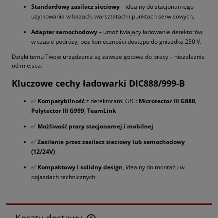
Standardowy zasilacz sieciowy
– idealny do stacjonarnego
użytkowania w bazach, warsztatach i punktach serwisowych,
Adapter samochodowy
– umożliwiający ładowanie detektorów
w czasie podróży, bez konieczności dostępu do gniazdka 230 V.
Dzięki temu Twoje urządzenia są zawsze gotowe do pracy – niezależnie
od miejsca.
Kluczowe cechy ładowarki DIC888/999-B
✅
Kompatybilność
z detektorami GfG:
Microtector III G888
,
Polytector III G999
,
TeamLink
✅
Możliwość pracy stacjonarnej i mobilnej
✅
Zasilanie przez zasilacz sieciowy lub samochodowy
(12/24V)
✅
Kompaktowy i solidny design
, idealny do montażu w
pojazdach technicznych
Koszty dostawy