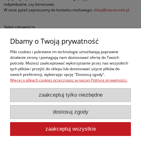
indywidualne, czy biznesowe.
W razie pytań zapraszamy do kontaktu mailowego:
sklep@inaratunek.pl
.
Sklep ratowniczy
Dbamy o Twoją prywatność
Defibrylatory AED
Pliki cookies i pokrewne im technologie umożliwiają poprawne
Fantomy RKO
działanie strony i pomagają nam dostosować ofertę do Twoich
potrzeb. Możesz zaakceptować wykorzystanie przez nas wszystkich
tych plików i przejść do sklepu lub dostosować użycie plików do
Sprzęt ratowniczy dla służb mundurowych
swoich preferencji, wybierając opcję "Dostosuj zgody".
Więcej o plikach cookies przeczytasz w naszej Polityce prywatności.
Apteczki pierwszej pomocy
zaakceptuj tylko niezbędne
BHP
dostosuj zgody
, ale w naszej ofercie znajdą Państwo także inne produkty medyczne
najwyższej jakości, takie jak sprzęt do ewakuacji czy nowoczesne środki do
opatrywania oparzeń i krwotoków.
zaakceptuj wszystkie
pokaż pełną wersję strony