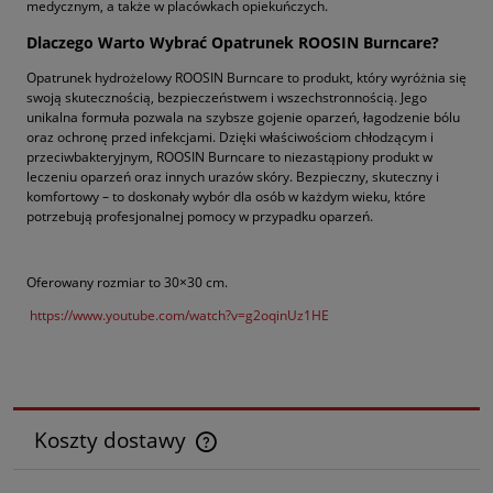
medycznym, a także w placówkach opiekuńczych.
Dlaczego Warto Wybrać Opatrunek ROOSIN Burncare?
Opatrunek hydrożelowy ROOSIN Burncare to produkt, który wyróżnia się
swoją skutecznością, bezpieczeństwem i wszechstronnością. Jego
unikalna formuła pozwala na szybsze gojenie oparzeń, łagodzenie bólu
oraz ochronę przed infekcjami. Dzięki właściwościom chłodzącym i
przeciwbakteryjnym, ROOSIN Burncare to niezastąpiony produkt w
leczeniu oparzeń oraz innych urazów skóry. Bezpieczny, skuteczny i
komfortowy – to doskonały wybór dla osób w każdym wieku, które
potrzebują profesjonalnej pomocy w przypadku oparzeń.
Oferowany rozmiar to 30×30 cm.
https://www.youtube.com/watch?v=g2oqinUz1HE
Koszty dostawy
Cena nie zawiera ewentualnych kosztów płatności