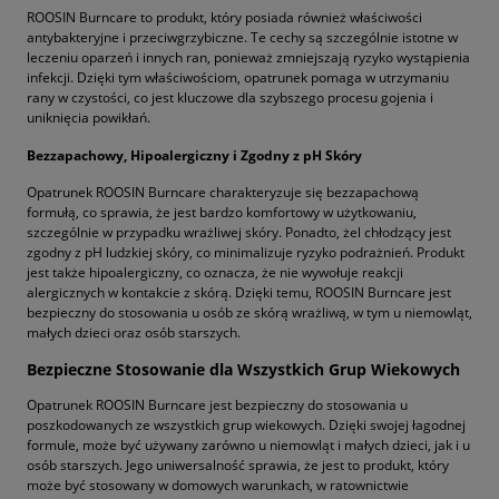
ROOSIN Burncare to produkt, który posiada również właściwości
antybakteryjne i przeciwgrzybiczne. Te cechy są szczególnie istotne w
leczeniu oparzeń i innych ran, ponieważ zmniejszają ryzyko wystąpienia
infekcji. Dzięki tym właściwościom, opatrunek pomaga w utrzymaniu
rany w czystości, co jest kluczowe dla szybszego procesu gojenia i
uniknięcia powikłań.
Bezzapachowy, Hipoalergiczny i Zgodny z pH Skóry
Opatrunek ROOSIN Burncare charakteryzuje się bezzapachową
formułą, co sprawia, że jest bardzo komfortowy w użytkowaniu,
szczególnie w przypadku wrażliwej skóry. Ponadto, żel chłodzący jest
zgodny z pH ludzkiej skóry, co minimalizuje ryzyko podrażnień. Produkt
jest także hipoalergiczny, co oznacza, że nie wywołuje reakcji
alergicznych w kontakcie z skórą. Dzięki temu, ROOSIN Burncare jest
bezpieczny do stosowania u osób ze skórą wrażliwą, w tym u niemowląt,
małych dzieci oraz osób starszych.
Bezpieczne Stosowanie dla Wszystkich Grup Wiekowych
Opatrunek ROOSIN Burncare jest bezpieczny do stosowania u
poszkodowanych ze wszystkich grup wiekowych. Dzięki swojej łagodnej
formule, może być używany zarówno u niemowląt i małych dzieci, jak i u
osób starszych. Jego uniwersalność sprawia, że jest to produkt, który
może być stosowany w domowych warunkach, w ratownictwie