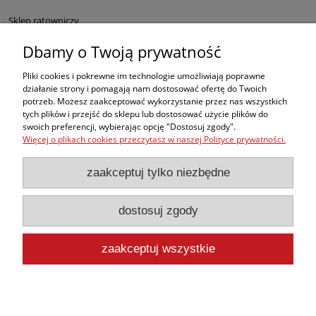
Sklep ratowniczy
Dbamy o Twoją prywatność
Defibrylatory AED
Pliki cookies i pokrewne im technologie umożliwiają poprawne
Fantomy RKO
działanie strony i pomagają nam dostosować ofertę do Twoich
potrzeb. Możesz zaakceptować wykorzystanie przez nas wszystkich
tych plików i przejść do sklepu lub dostosować użycie plików do
Sprzęt ratowniczy dla służb mundurowych
swoich preferencji, wybierając opcję "Dostosuj zgody".
Więcej o plikach cookies przeczytasz w naszej Polityce prywatności.
Apteczki pierwszej pomocy
zaakceptuj tylko niezbędne
BHP
dostosuj zgody
, ale w naszej ofercie znajdą Państwo także inne produkty medyczne
najwyższej jakości, takie jak sprzęt do ewakuacji czy nowoczesne środki do
opatrywania oparzeń i krwotoków.
zaakceptuj wszystkie
pokaż pełną wersję strony
inaratunek.pl poleca