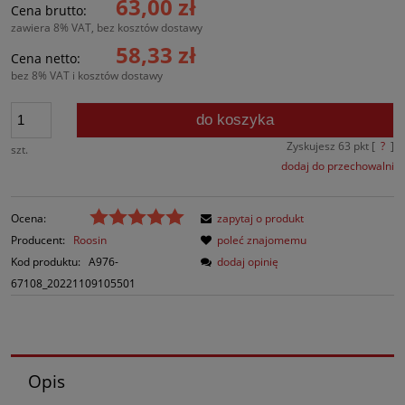
63,00 zł
Cena brutto:
zawiera 8% VAT, bez kosztów dostawy
58,33 zł
Cena netto:
bez 8% VAT i kosztów dostawy
do koszyka
Zyskujesz
63
pkt [
?
]
szt.
dodaj do przechowalni
Ocena:
zapytaj o produkt
Producent:
Roosin
poleć znajomemu
Kod produktu:
A976-
dodaj opinię
67108_20221109105501
Opis