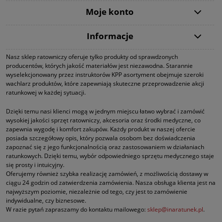
Moje konto
Informacje
Nasz sklep ratowniczy oferuje tylko produkty od sprawdzonych
producentów, których jakość materiałów jest niezawodna. Starannie
wyselekcjonowany przez instruktorów KPP asortyment obejmuje szeroki
wachlarz produktów, które zapewniają skuteczne przeprowadzenie akcji
ratunkowej w każdej sytuacji.
Dzięki temu nasi klienci mogą w jednym miejscu łatwo wybrać i zamówić
wysokiej jakości sprzęt ratowniczy, akcesoria oraz środki medyczne, co
zapewnia wygodę i komfort zakupów. Każdy produkt w naszej ofercie
posiada szczegółowy opis, który pozwala osobom bez doświadczenia
zapoznać się z jego funkcjonalnością oraz zastosowaniem w działaniach
ratunkowych. Dzięki temu, wybór odpowiedniego sprzętu medycznego staje
się prosty i intuicyjny.
Oferujemy również szybka realizację zamówień, z możliwością dostawy w
ciągu 24 godzin od zatwierdzenia zamówienia. Nasza obsługa klienta jest na
najwyższym poziomie, niezależnie od tego, czy jest to zamówienie
indywidualne, czy biznesowe.
W razie pytań zapraszamy do kontaktu mailowego:
sklep@inaratunek.pl
.