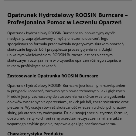
Opatrunek Hydrożelowy ROOSIN Burncare –
Profesjonalna Pomoc w Leczeniu Oparzeń
Opatrunek hydrożelowy ROOSIN Burncare to innowacyjny wyrób
medyczny, zaprojektowany z myślą o leczeniu oparzeń. Jego
specjalistyczna formuła przeciwdziała negatywnym skutkom oparzeń,
skutecznie łagodzi ból i przyspiesza proces gojenia ran. Dzięki
unikalnym właściwościom, ROOSIN Burncare jest bezpiecznym i
skutecznym rozwiązaniem w przypadku oparzeń różnego stopnia, a
także w profilaktyce zakażeń.
Zastosowanie Opatrunka ROOSIN Burncare
Opatrunek hydrożelowy ROOSIN Burncare jest idealnym rozwiązaniem
w przypadku oparzeń, zarówno tych powierzchownych, jak i głębszych.
Produkt jest przeznaczony do stosowania na skórze w celu łagodzenia
objawów związanych z oparzeniami, takich jak ból, zaczerwienienie oraz
pieczenie. Wykazuje również skuteczność w leczeniu drobnych urazów
skóry, jak otarcia czy zadrapania. Dzięki swojej specjalistycznej formule,
opatrunek nie tylko chroni ranę przed zanieczyszczeniami, ale także
wspomaga szybkie gojenie, zapewniając ulgę poszkodowanemu.
Charakterystyka Produktu