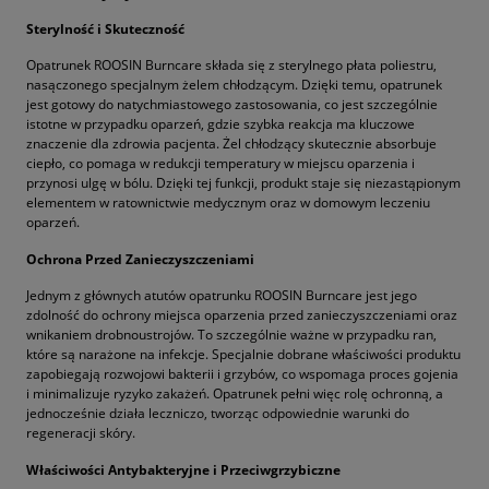
Sterylność i Skuteczność
Opatrunek ROOSIN Burncare składa się z sterylnego płata poliestru,
nasączonego specjalnym żelem chłodzącym. Dzięki temu, opatrunek
jest gotowy do natychmiastowego zastosowania, co jest szczególnie
istotne w przypadku oparzeń, gdzie szybka reakcja ma kluczowe
znaczenie dla zdrowia pacjenta. Żel chłodzący skutecznie absorbuje
ciepło, co pomaga w redukcji temperatury w miejscu oparzenia i
przynosi ulgę w bólu. Dzięki tej funkcji, produkt staje się niezastąpionym
elementem w ratownictwie medycznym oraz w domowym leczeniu
oparzeń.
Ochrona Przed Zanieczyszczeniami
Jednym z głównych atutów opatrunku ROOSIN Burncare jest jego
zdolność do ochrony miejsca oparzenia przed zanieczyszczeniami oraz
wnikaniem drobnoustrojów. To szczególnie ważne w przypadku ran,
które są narażone na infekcje. Specjalnie dobrane właściwości produktu
zapobiegają rozwojowi bakterii i grzybów, co wspomaga proces gojenia
i minimalizuje ryzyko zakażeń. Opatrunek pełni więc rolę ochronną, a
jednocześnie działa leczniczo, tworząc odpowiednie warunki do
regeneracji skóry.
Właściwości Antybakteryjne i Przeciwgrzybiczne