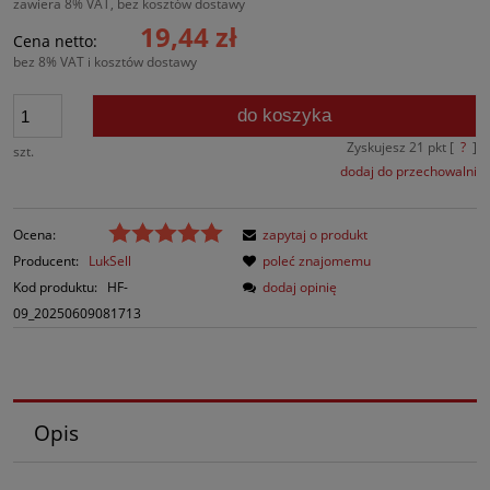
zawiera 8% VAT, bez kosztów dostawy
19,44 zł
Cena netto:
bez 8% VAT i kosztów dostawy
do koszyka
Zyskujesz
21
pkt [
?
]
szt.
dodaj do przechowalni
Ocena:
zapytaj o produkt
Producent:
LukSell
poleć znajomemu
Kod produktu:
HF-
dodaj opinię
09_20250609081713
Opis