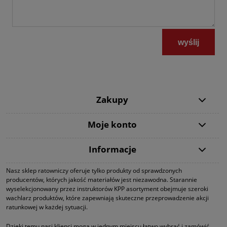
wyślij
Zakupy
Moje konto
Informacje
Nasz sklep ratowniczy oferuje tylko produkty od sprawdzonych
producentów, których jakość materiałów jest niezawodna. Starannie
wyselekcjonowany przez instruktorów KPP asortyment obejmuje szeroki
wachlarz produktów, które zapewniają skuteczne przeprowadzenie akcji
ratunkowej w każdej sytuacji.
Dzięki temu nasi klienci mogą w jednym miejscu łatwo wybrać i zamówić