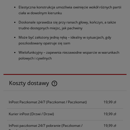
Elastyczna konstrukcja umożliwia owinięcie wokół różnych partii
ciała w dowolnym kierunku
Doskonale sprawdza się przy ranach głowy, kończyn, a także
trudno dostępnych miejsc, jak pachwiny
Może być założony jedną ręką – idealny w sytuacjach, gdy
poszkodowany opatruje się sam
Wielofunkcyjny – zapewnia niezawodne wsparcie w warunkach
polowych i cywilnych
Koszty dostawy
Cena nie zawiera ewentualnych kosztów płatności
InPost Paczkomat 24/7
(Paczkomat / Paczkomat)
19,99 zł
Kurier inPost
(Drzwi / Drzwi)
19,99 zł
InPost paczkomat 24/7 pobranie
(Paczkomat /
19,99 zł