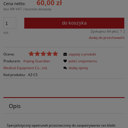
60,00 zł
Cena netto:
bez 8% VAT i kosztów dostawy
do koszyka
Zyskujesz
64
pkt [
?
]
szt.
dodaj do przechowalni
Ocena:
zapytaj o produkt
Producent:
Anping Guardian
poleć znajomemu
Medical Equipment Co., Ltd.
dodaj opinię
Kod produktu:
AZ-CS
Opis
Specjalistyczny opatrunek przeznaczony do zaopatrywania ran klatki