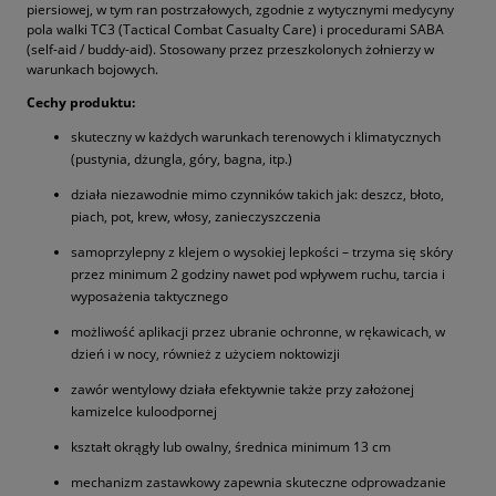
piersiowej, w tym ran postrzałowych, zgodnie z wytycznymi medycyny
pola walki TC3 (Tactical Combat Casualty Care) i procedurami SABA
(self-aid / buddy-aid). Stosowany przez przeszkolonych żołnierzy w
warunkach bojowych.
Cechy produktu:
skuteczny w każdych warunkach terenowych i klimatycznych
(pustynia, dżungla, góry, bagna, itp.)
działa niezawodnie mimo czynników takich jak: deszcz, błoto,
piach, pot, krew, włosy, zanieczyszczenia
samoprzylepny z klejem o wysokiej lepkości – trzyma się skóry
przez minimum 2 godziny nawet pod wpływem ruchu, tarcia i
wyposażenia taktycznego
możliwość aplikacji przez ubranie ochronne, w rękawicach, w
dzień i w nocy, również z użyciem noktowizji
zawór wentylowy działa efektywnie także przy założonej
kamizelce kuloodpornej
kształt okrągły lub owalny, średnica minimum 13 cm
mechanizm zastawkowy zapewnia skuteczne odprowadzanie