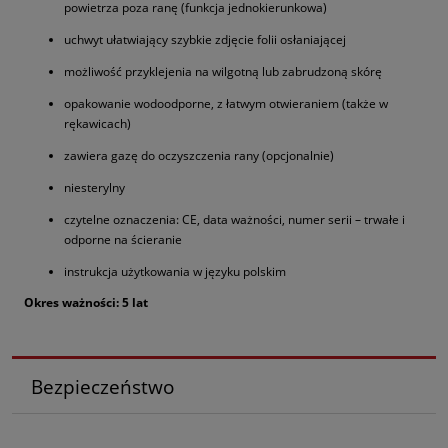
powietrza poza ranę (funkcja jednokierunkowa)
uchwyt ułatwiający szybkie zdjęcie folii osłaniającej
możliwość przyklejenia na wilgotną lub zabrudzoną skórę
opakowanie wodoodporne, z łatwym otwieraniem (także w
rękawicach)
zawiera gazę do oczyszczenia rany (opcjonalnie)
niesterylny
czytelne oznaczenia: CE, data ważności, numer serii – trwałe i
odporne na ścieranie
instrukcja użytkowania w języku polskim
Okres ważności: 5 lat
Bezpieczeństwo