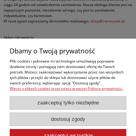
ciągu 24 godzin od zatwierdzenia zamówienia. Nasza obsługa klienta jest na
najwyższym poziomie, niezależnie od tego, czy jest to zamówienie
indywidualne, czy biznesowe.
W razie pytań zapraszamy do kontaktu mailowego:
sklep@inaratunek.pl
.
Sklep ratowniczy
Dbamy o Twoją prywatność
Defibrylatory AED
Pliki cookies i pokrewne im technologie umożliwiają poprawne
Fantomy RKO
działanie strony i pomagają nam dostosować ofertę do Twoich
potrzeb. Możesz zaakceptować wykorzystanie przez nas wszystkich
tych plików i przejść do sklepu lub dostosować użycie plików do
Sprzęt ratowniczy dla służb mundurowych
swoich preferencji, wybierając opcję "Dostosuj zgody".
Więcej o plikach cookies przeczytasz w naszej Polityce prywatności.
Apteczki pierwszej pomocy
zaakceptuj tylko niezbędne
BHP
dostosuj zgody
, ale w naszej ofercie znajdą Państwo także inne produkty medyczne
najwyższej jakości, takie jak sprzęt do ewakuacji czy nowoczesne środki do
opatrywania oparzeń i krwotoków.
zaakceptuj wszystkie