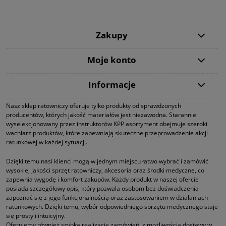
Zakupy
Moje konto
Informacje
Nasz sklep ratowniczy oferuje tylko produkty od sprawdzonych
producentów, których jakość materiałów jest niezawodna. Starannie
wyselekcjonowany przez instruktorów KPP asortyment obejmuje szeroki
wachlarz produktów, które zapewniają skuteczne przeprowadzenie akcji
ratunkowej w każdej sytuacji.
Dzięki temu nasi klienci mogą w jednym miejscu łatwo wybrać i zamówić
wysokiej jakości sprzęt ratowniczy, akcesoria oraz środki medyczne, co
zapewnia wygodę i komfort zakupów. Każdy produkt w naszej ofercie
posiada szczegółowy opis, który pozwala osobom bez doświadczenia
zapoznać się z jego funkcjonalnością oraz zastosowaniem w działaniach
ratunkowych. Dzięki temu, wybór odpowiedniego sprzętu medycznego staje
się prosty i intuicyjny.
Oferujemy również szybka realizację zamówień, z możliwością dostawy w