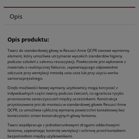
Opis
Opis produktu:
Twarz do standardowej głowy w Resusci Anne QCPR stanowi wymienny
element, który umożliwia utrzymanie wysokich standardów higieny
podczas szkoleń z zakresu resuscytacji. Powleczenie jest wykonane z
materiału o realistycznej fakturze, zapewniającego odpowiednie
odczucie przy wentylacji metodą usta‑usta lub przy użyciu worka
samorozprężalnego.
Dzięki możliwości łatwej wymiany użytkownicy mogą korzystać z
indywidualnych części twarzy podczas ćwiczeń, co ogranicza ryzyko
przenoszenia zanieczyszczeń między uczestnikami. Konstrukcja
przystosowana jest do montażu w standardowej głowie Resusci Anne
QCPR, co umożliwia cykliczną wymianę powierzchni kontaktowej bez
konieczności zmian konstrukcyjnych głowy fantoma.
Twarz współpracuje z jednokierunkowymi drogami oddechowymi
fantoma, zapewniając kontrolę wentylacji i ochronę przed kontaktem
bezpośrednim między użytkownikami.