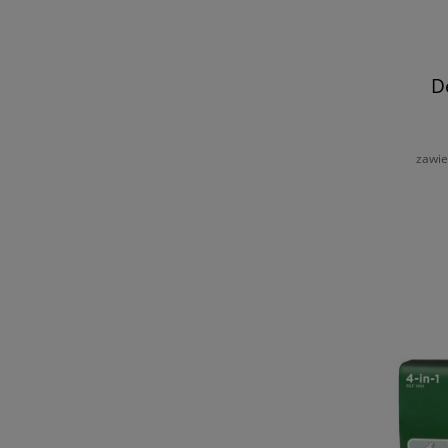
D
zawie