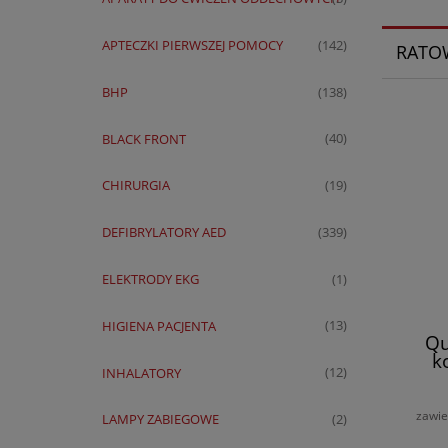
APTECZKI PIERWSZEJ POMOCY
(142)
RATO
BHP
(138)
BLACK FRONT
(40)
CHIRURGIA
(19)
DEFIBRYLATORY AED
(339)
ELEKTRODY EKG
(1)
HIGIENA PACJENTA
(13)
Qu
k
INHALATORY
(12)
zawie
LAMPY ZABIEGOWE
(2)