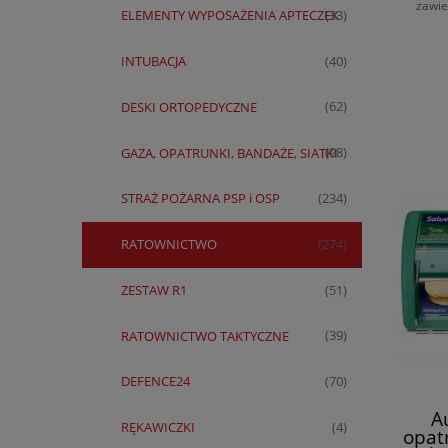
zawie
ELEMENTY WYPOSAŻENIA APTECZEK
(33)
INTUBACJA
(40)
DESKI ORTOPEDYCZNE
(62)
GAZA, OPATRUNKI, BANDAŻE, SIATKI
(98)
STRAŻ POŻARNA PSP i OSP
(234)
RATOWNICTWO
(274)
ZESTAW R1
(51)
RATOWNICTWO TAKTYCZNE
(39)
DEFENCE24
(70)
A
RĘKAWICZKI
(4)
opat