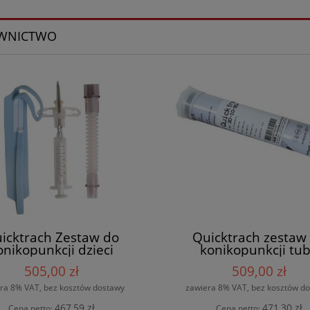
WNICTWO
icktrach Zestaw do
Quicktrach zestaw
onikopunkcji dzieci
konikopunkcji tu
505,00 zł
509,00 zł
ra 8% VAT, bez kosztów dostawy
zawiera 8% VAT, bez kosztów d
467,59 zł
471,30 zł
Cena netto:
Cena netto: