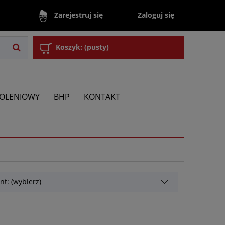
Zaloguj się
Zarejestruj się
Koszyk:
(pusty)
KOLENIOWY
BHP
KONTAKT
t: (wybierz)