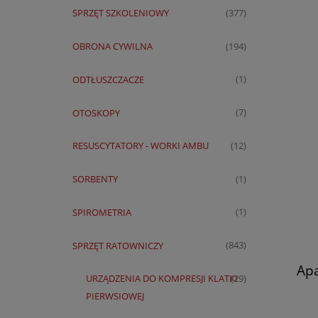
SPRZĘT SZKOLENIOWY
(377)
OBRONA CYWILNA
(194)
ODTŁUSZCZACZE
(1)
OTOSKOPY
(7)
RESUSCYTATORY - WORKI AMBU
(12)
SORBENTY
(1)
SPIROMETRIA
(1)
SPRZĘT RATOWNICZY
(843)
Apa
URZĄDZENIA DO KOMPRESJI KLATKI
(29)
PIERWSIOWEJ