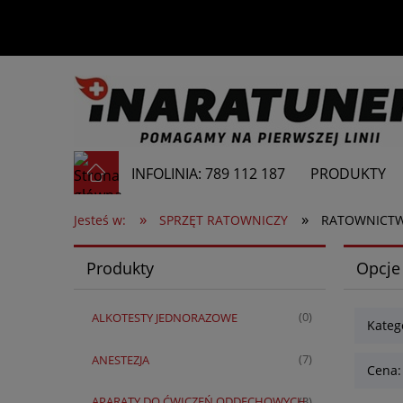
INFOLINIA: 789 112 187
PRODUKTY
»
»
Jesteś w:
SPRZĘT RATOWNICZY
RATOWNICT
Produkty
Opcje
ALKOTESTY JEDNORAZOWE
(0)
Kate
ANESTEZJA
(7)
Cena:
APARATY DO ĆWICZEŃ ODDECHOWYCH
(3)