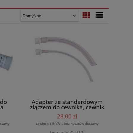
 do
Adapter ze standardowym
ba
złączem do cewnika, cewnik
do odsysania
28,00 zł
ostawy
zawiera 8% VAT, bez kosztów dostawy
25,93 zł
Cena netto: