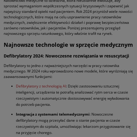
Ratownictwo medyczne to dziedzina, która nieustannie ewoluuje, aby
sprostać wymaganiom współczesnych sytuacji kryzysowych i zapewnić jak
najwyższy standard opieki nad pacjentem. Rok 2024 przyniósł wiele nowości
technologicznych, które mają na celu usprawnienie pracy ratowników
medycznych, zwiększenie efektywności działań i poprawę bezpieczeństwa
zarówno ratowników, jak i pacjentów. Poniżej prezentujemy przegląd
najnowszego sprzętu ratunkowego, który właśnie trafił na rynek.
Najnowsze technologie w sprzęcie medycznym
Defibrylatory 2024: Nowoczesne rozwiązania w resuscytacji
Defibrylatory to jedno z najważniejszych narzędzi w pracy ratownika
medycznego. W 2024 roku wprowadzono nowe modele, które wyróżniają się
zaawansowanymi funkcjami:
Defibrylatory z technologią AI
: Dzięki zastosowaniu sztucznej
inteligencji, urządzenia te potrafią analizować rytm serca w czasie
rzeczywistym i automatycznie dostosowywać energię wyładowania
do potrzeb pacjenta.
Integracja z systemami telemedycznymi
: Nowoczesne
defibrylatory mogą przesyłać dane o stanie pacjenta w czasie
rzeczywistym do szpitala, umożliwiając lekarzom przygotowanie się
na przyjęcie chorego.