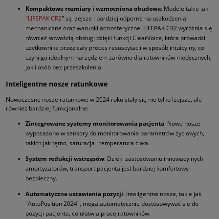
Kompaktowe rozmiary i wzmocniona obudowa
: Modele takie jak
"
LIFEPAK CR2
" są lżejsze i bardziej odporne na uszkodzenia
mechaniczne oraz warunki atmosferyczne. LIFEPAK CR2 wyróżnia się
również łatwością obsługi dzięki funkcji ClearVoice, która prowadzi
użytkownika przez cały proces resuscytacji w sposób intuicyjny, co
czyni go idealnym narzędziem zarówno dla ratowników medycznych,
jak i osób bez przeszkolenia.
Inteligentne nosze ratunkowe
Nowoczesne nosze ratunkowe w 2024 roku stały się nie tylko lżejsze, ale
również bardziej funkcjonalne:
Zintegrowane systemy monitorowania pacjenta
: Nowe nosze
wyposażono w sensory do monitorowania parametrów życiowych,
takich jak tętno, saturacja i temperatura ciała.
System redukcji wstrząsów
: Dzięki zastosowaniu innowacyjnych
amortyzatorów, transport pacjenta jest bardziej komfortowy i
bezpieczny.
Automatyczne ustawienia pozycji
: Inteligentne nosze, takie jak
"AutoPosition 2024", mogą automatycznie dostosowywać się do
pozycji pacjenta, co ułatwia pracę ratowników.