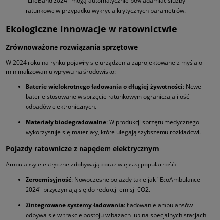
"LifeBand 2024" mogą automatycznie powiadamiać służby
ratunkowe w przypadku wykrycia krytycznych parametrów.
Ekologiczne innowacje w ratownictwie
Zrównoważone rozwiązania sprzętowe
W 2024 roku na rynku pojawiły się urządzenia zaprojektowane z myślą o
minimalizowaniu wpływu na środowisko:
Baterie wielokrotnego ładowania o długiej żywotności
: Nowe
baterie stosowane w sprzęcie ratunkowym ograniczają ilość
odpadów elektronicznych.
Materiały biodegradowalne
: W produkcji sprzętu medycznego
wykorzystuje się materiały, które ulegają szybszemu rozkładowi.
Pojazdy ratownicze z napędem elektrycznym
Ambulansy elektryczne zdobywają coraz większą popularność:
Zeroemisyjność
: Nowoczesne pojazdy takie jak "EcoAmbulance
2024" przyczyniają się do redukcji emisji CO2.
Zintegrowane systemy ładowania
: Ładowanie ambulansów
odbywa się w trakcie postoju w bazach lub na specjalnych stacjach