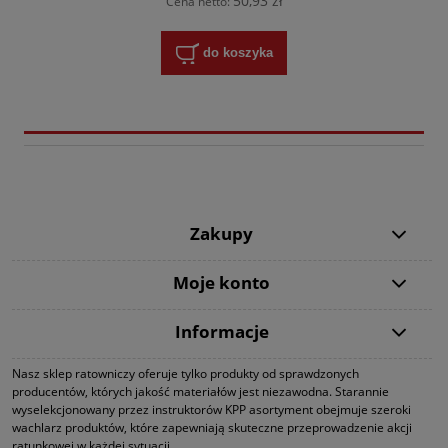
50,93 zł
Cena netto:
do koszyka
Zakupy
Moje konto
Informacje
Nasz sklep ratowniczy oferuje tylko produkty od sprawdzonych
producentów, których jakość materiałów jest niezawodna. Starannie
wyselekcjonowany przez instruktorów KPP asortyment obejmuje szeroki
wachlarz produktów, które zapewniają skuteczne przeprowadzenie akcji
ratunkowej w każdej sytuacji.